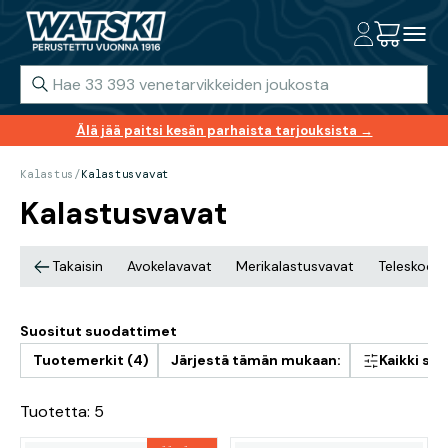
Älä jää paitsi kesän parhaista tarjouksista →
Kalastus
/
Kalastusvavat
Kalastusvavat
Takaisin
Avokelavavat
Merikalastusvavat
Teleskoop
Suositut suodattimet
Tuotemerkit (4)
Järjestä tämän mukaan:
Kaikki su
Tuotetta: 5