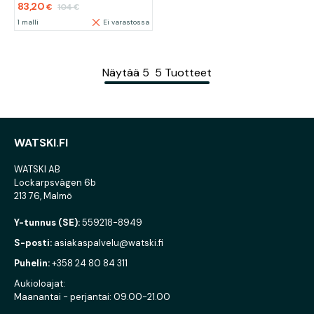
83,20
104
€
€
1 malli
Ei varastossa
Näytää
5
5
Tuotteet
WATSKI.FI
WATSKI AB
Lockarpsvägen 6b
213 76, Malmö
Y-tunnus (SE):
559218-8949
S-posti:
asiakaspalvelu@watski.fi
Puhelin:
+358 24 80 84 311
Aukioloajat:
Maanantai - perjantai: 09.00-21.00