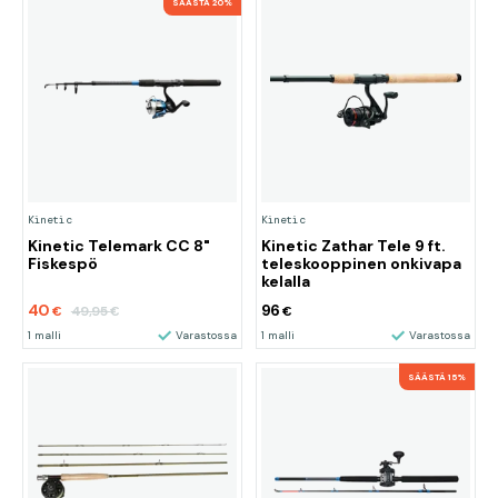
SÄÄSTÄ 20%
Kinetic
Kinetic
Kinetic Telemark CC 8"
Kinetic Zathar Tele 9 ft.
Fiskespö
teleskooppinen onkivapa
kelalla
40
96
49,95
€
€
€
1 malli
Varastossa
1 malli
Varastossa
SÄÄSTÄ 15%