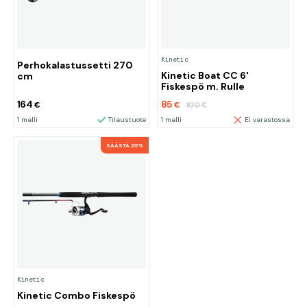
Kinetic
Perhokalastussetti 270
Kinetic Boat CC 6'
cm
Fiskespö m. Rulle
164
85
100
€
€
€
1 malli
Tilaustuote
1 malli
Ei varastossa
SÄÄSTÄ 20%
Kinetic
Kinetic Combo Fiskespö