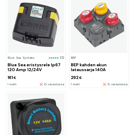
Blue Sea Systems
(1)
BEP
Blue Sea eristysrele Ip67
BEP kahden akun
120 Amp 12/24V
lataussarja 140A
161
292
€
€
1 malli
Ei varastossa
1 malli
Ei varastossa