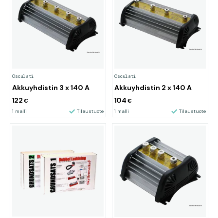
Osculati
Osculati
Akkuyhdistin 3 x 140 A
Akkuyhdistin 2 x 140 A
122
104
€
€
1 malli
Tilaustuote
1 malli
Tilaustuote