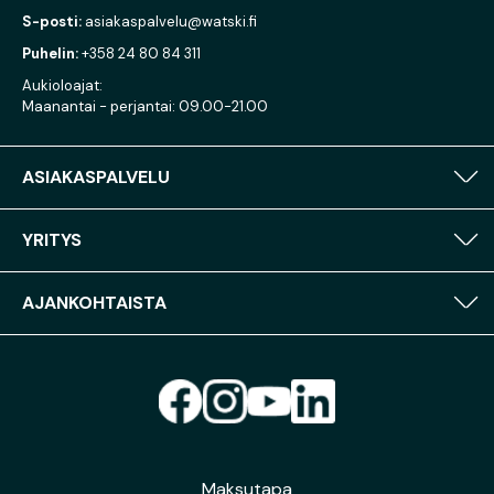
S-posti:
asiakaspalvelu@watski.fi
Puhelin:
+358 24 80 84 311
Aukioloajat:
Maanantai - perjantai: 09.00-21.00
ASIAKASPALVELU
YRITYS
AJANKOHTAISTA
Maksutapa