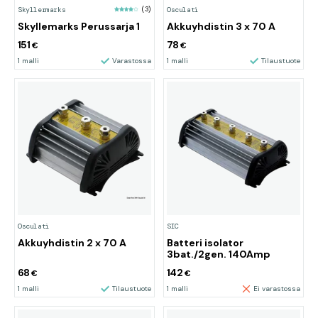
Skyllermarks
(3)
Osculati
Akkuyhdistin 3 x 70 A
Skyllemarks Perussarja 1
151
78
€
€
1 malli
Varastossa
1 malli
Tilaustuote
Osculati
SIC
Akkuyhdistin 2 x 70 A
Batteri isolator
3bat./2gen. 140Amp
68
142
€
€
1 malli
Tilaustuote
1 malli
Ei varastossa