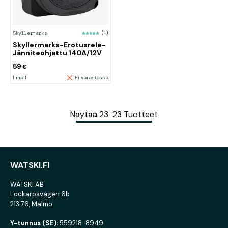
Skyllermarks
(1)
Skyllermarks-Erotusrele-
Jänniteohjattu 140A/12V
59
€
1 malli
Ei varastossa
Näytää
23
23
Tuotteet
WATSKI.FI
WATSKI AB
Lockarpsvägen 6b
213 76, Malmö
Y-tunnus (SE):
559218-8949