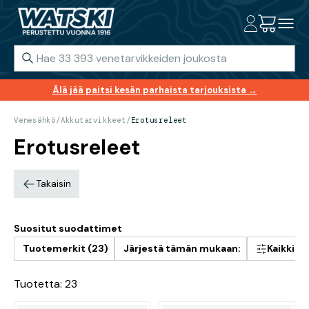
Älä jää paitsi kesän parhaista tarjouksista →
Venesähkö
/
Akkutarvikkeet
/
Erotusreleet
Erotusreleet
Takaisin
Suositut suodattimet
Tuotemerkit (23)
Järjestä tämän mukaan:
Kaikki s
Tuotetta: 23