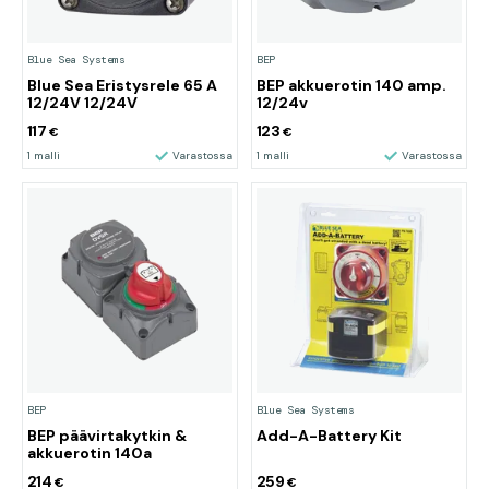
Blue Sea Systems
BEP
Blue Sea Eristysrele 65 A
BEP akkuerotin 140 amp.
12/24V 12/24V
12/24v
117
123
€
€
1 malli
Varastossa
1 malli
Varastossa
BEP
Blue Sea Systems
BEP päävirtakytkin &
Add-A-Battery Kit
akkuerotin 140a
214
259
€
€