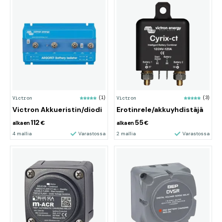
Victron
(1)
Victron
(3)
Victron Akkueristin/diodi
Erotinrele/akkuyhdistäjä
112
55
alkaen
€
alkaen
€
4 mallia
Varastossa
2 mallia
Varastossa