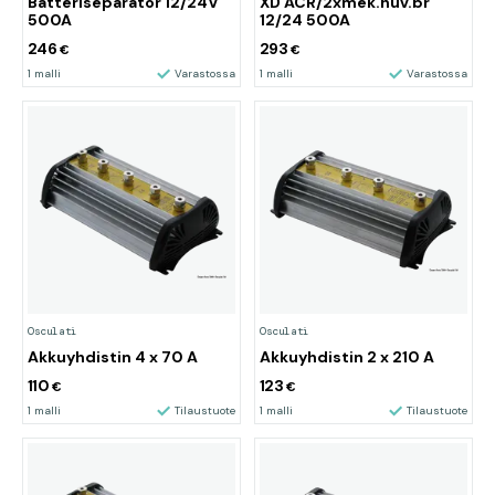
Batteriseparator 12/24V
XD ACR/2xmek.huv.br
500A
12/24 500A
246
293
€
€
1 malli
Varastossa
1 malli
Varastossa
Osculati
Osculati
Akkuyhdistin 4 x 70 A
Akkuyhdistin 2 x 210 A
110
123
€
€
1 malli
Tilaustuote
1 malli
Tilaustuote