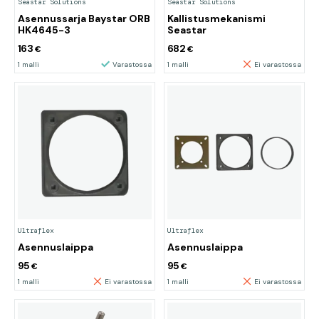
Seastar Solutions
Seastar Solutions
Asennussarja Baystar ORB
Kallistusmekanismi
HK4645-3
Seastar
163
682
€
€
1 malli
Varastossa
1 malli
Ei varastossa
Ultraflex
Ultraflex
Asennuslaippa
Asennuslaippa
95
95
€
€
1 malli
Ei varastossa
1 malli
Ei varastossa