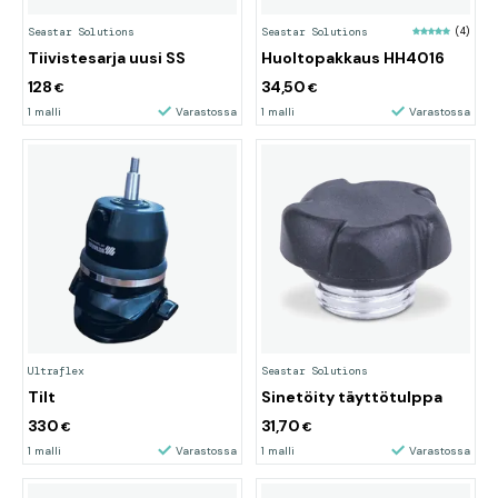
Seastar Solutions
Seastar Solutions
(4)
Tiivistesarja uusi SS
Huoltopakkaus HH4016
128
34,50
€
€
1 malli
Varastossa
1 malli
Varastossa
Ultraflex
Seastar Solutions
Tilt
Sinetöity täyttötulppa
330
31,70
€
€
1 malli
Varastossa
1 malli
Varastossa