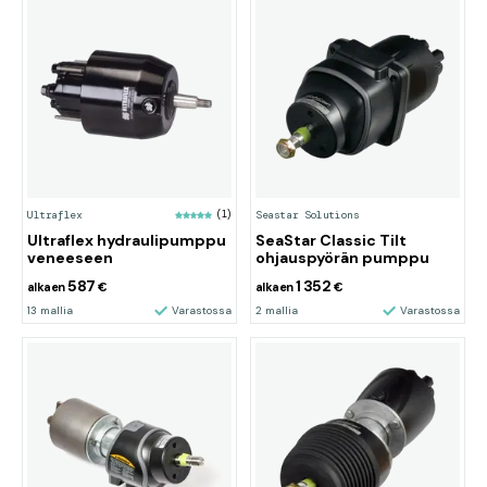
Ultraflex
(1)
Seastar Solutions
Ultraflex hydraulipumppu
SeaStar Classic Tilt
veneeseen
ohjauspyörän pumppu
587
1 352
alkaen
€
alkaen
€
13 mallia
Varastossa
2 mallia
Varastossa