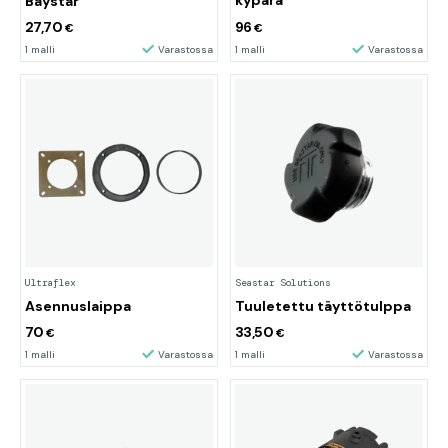
Baystar
27,70
96
€
€
1 malli
Varastossa
1 malli
Varastossa
Ultraflex
Seastar Solutions
Asennuslaippa
Tuuletettu täyttötulppa
70
33,50
€
€
1 malli
Varastossa
1 malli
Varastossa