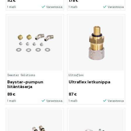
112
178
€
€
1 malli
Varastossa
1 malli
Varastossa
Seastar Solutions
Ultraflex
Baystar-pumpun
Ultraflex letkunippa
liitäntäsarja
89
87
€
€
1 malli
Varastossa
1 malli
Varastossa