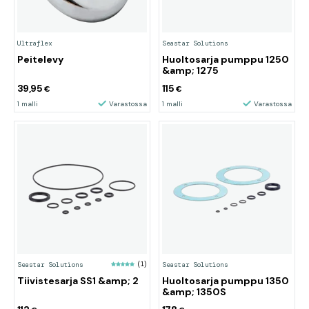
Ultraflex
Seastar Solutions
Peitelevy
Huoltosarja pumppu 1250
&amp; 1275
39,95
115
€
€
1 malli
Varastossa
1 malli
Varastossa
Seastar Solutions
(1)
Seastar Solutions
Tiivistesarja SS1 &amp; 2
Huoltosarja pumppu 1350
&amp; 1350S