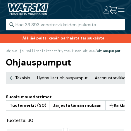
Älä jää paitsi kesän parhaista tarjouksista →
Ohjaus ja Hallintalaitteet
/
Hydraulinen ohjaus
/
Ohjauspumput
Ohjauspumput
Takaisin
Hydrauliset ohjauspumput
Asennustarvikkeet
Suositut suodattimet
Tuotemerkit (30)
Järjestä tämän mukaan:
Kaikki 
Tuotetta: 30