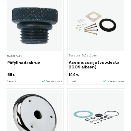
Seastar Solutions
Ultraflex
Asennussarja (vuodesta
Påfyllnadsskruv
2009 alkaen)
66
144
€
€
1 malli
Varastossa
1 malli
Varastossa