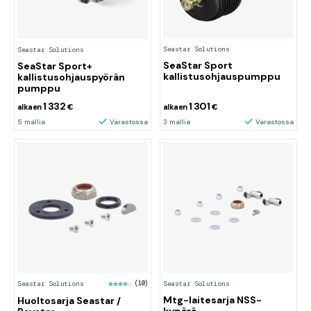
Seastar Solutions
Seastar Solutions
SeaStar Sport
SeaStar Sport+
kallistusohjauspumppu
kallistusohjauspyörän
pumppu
1 332
1 301
alkaen
€
alkaen
€
5 mallia
Varastossa
3 mallia
Varastossa
Seastar Solutions
Seastar Solutions
(10)
Mtg-laitesarja NSS-
Huoltosarja Seastar /
kypärä