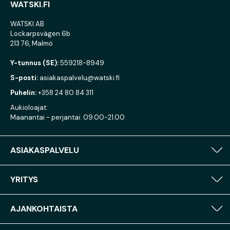
WATSKI.FI
WATSKI AB
Lockarpsvägen 6b
213 76, Malmö
Y-tunnus (SE):
559218-8949
S-posti:
asiakaspalvelu@watski.fi
Puhelin:
+358 24 80 84 311
Aukioloajat:
Maanantai - perjantai: 09.00-21.00
ASIAKASPALVELU
YRITYS
AJANKOHTAISTA