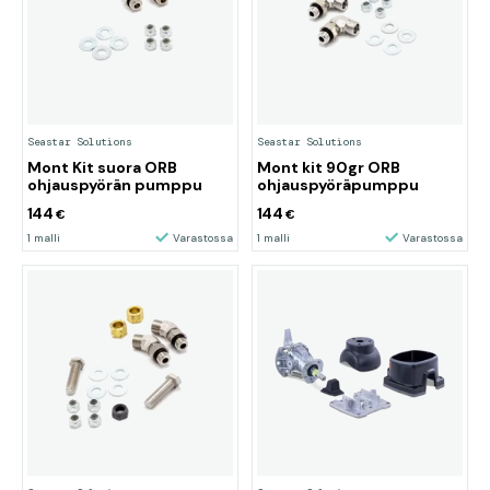
Seastar Solutions
Seastar Solutions
Mont Kit suora ORB
Mont kit 90gr ORB
ohjauspyörän pumppu
ohjauspyöräpumppu
144
144
€
€
1 malli
Varastossa
1 malli
Varastossa