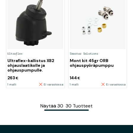
Ultraflex
Seastar Solutions
Ultraflex-kallistus X82
Mont kit 45gr ORB
ohjauslaatikolle ja
ohjauspyöräpumppu
ohjauspumpulle.
263
144
€
€
1 malli
Ei varastossa
1 malli
Ei varastossa
Näytää
30
30
Tuotteet