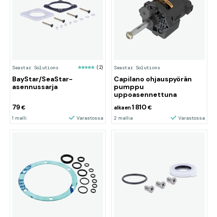
Seastar Solutions
(2)
Seastar Solutions
BayStar/SeaStar-
Capilano ohjauspyörän
asennussarja
pumppu
uppoasennettuna
79
1 810
€
alkaen
€
1 malli
Varastossa
2 mallia
Varastossa