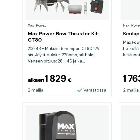
Max Power
Max Powe
Max Power Bow Thruster Kit
Keulap
CT80
Max Powe
213348 - Maksimitehonippu CT80 12V
hetkellä
sis. Joyst. sulake. 225amp, sik.hold
keulapot
Veneen pituus: 28 - 46 jalka...
1 829
1 7
alkaen
€
2 mallia
Varastossa
2 mallia