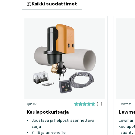
Kaikki suodattimet
Quick
Lewmar
(3)
Keulapotkurisarja
Lewmar
Joustava ja helposti asennettava
Lewmar 1
sarja
keulapot
Yli 16 jalan veneille
lisäänty