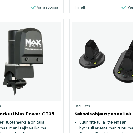
Varastossa
1 malli
Va
r
Osculati
otkuri Max Power CT35
Kaksoisohjauspaneeli alu
r-tuotemerkillä on tällä
Suunniteltu jäljittelemään
 maailman laajin valikoima
hydraulijärjestelmän tuntuma