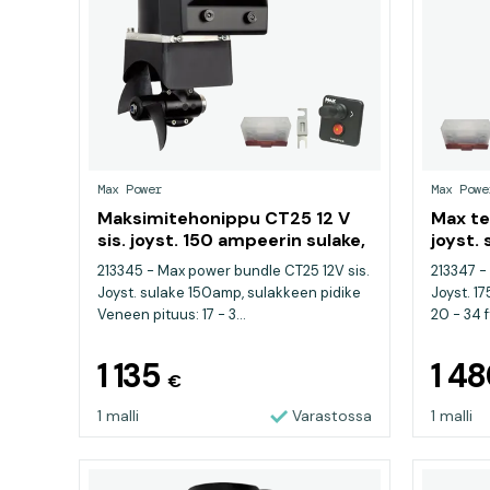
Max Power
Max Powe
Maksimitehonippu CT25 12 V
Max te
sis. joyst. 150 ampeerin sulake,
joyst. 
sulakkeenpidin
sulakk
213345 - Max power bundle CT25 12V sis.
213347 -
Joyst. sulake 150amp, sulakkeen pidike
Joyst. 1
Veneen pituus: 17 - 3...
20 - 34 ft
1 135
1 4
€
1 malli
Varastossa
1 malli