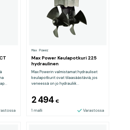
Max Power
 CT
Max Power Keulapotkuri 225
hydraulinen
lä
Max Powerin valmistamat hydrauliset
ima
keulapotkurit ovat tilaasäästäviä, jos
p...
veneessä on jo hydrauliik...
2 494
€
rastossa
1 malli
Varastossa