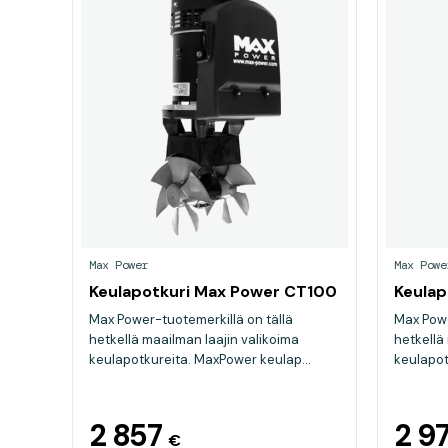
Max Power
Max Powe
Keulapotkuri Max Power CT100
Keulap
Max Power-tuotemerkillä on tällä
Max Powe
hetkellä maailman laajin valikoima
hetkellä
keulapotkureita. MaxPower keulap...
keulapot
2 857
2 9
€