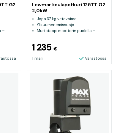
0TT G2
Lewmar keulapotkuri 125TT G2
2,0kW
Jopa 37 kg vetovoima
Ylikuumenemissuoja
a –
Murtotappi moottorin puolella –
helppo vaihtaa
1 235
€
rastossa
1 malli
Varastossa