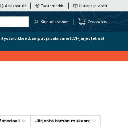
Asiakastuki
Tuotemerkit
Uutiset ja vinkit
Kirjaudu sisään
Ostoskärry
nitystarvikkeet
Lamput ja valaisimet
LVI-järjestelmät
ateriaali
Järjestä tämän mukaan: