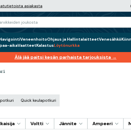
atutietoista asiakasta
Navigointi
Veneenhoito
Ohjaus ja Hallintalaitteet
Venesähkö
Kiin
paa-aika
Vaatteet
Kalastus
Löytönurkka
Älä jää paitsi kesän parhaista tarjouksista →
uri
potkuri
Quick keulapotkuri
kaisija
Voltti
Jännite
Ampeeri
M