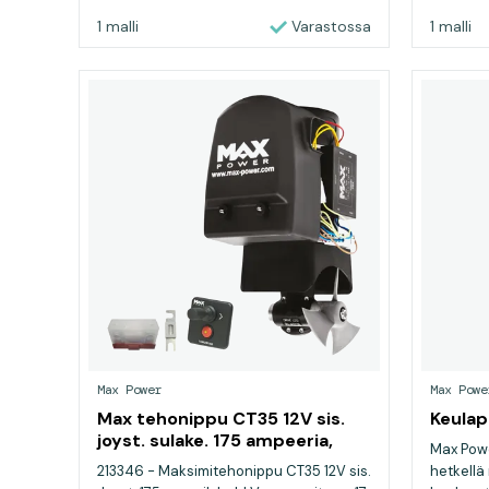
1 malli
Varastossa
1 malli
Max Power
Max Powe
Max tehonippu CT35 12V sis.
Keulap
joyst. sulake. 175 ampeeria,
Max Powe
sulakkeen pito
213346 - Maksimitehonippu CT35 12V sis.
hetkellä