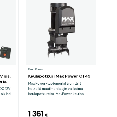
Max Power
 sis.
Keulapotkuri Max Power CT45
ria,
Max Power-tuotemerkillä on tällä
00 12V
hetkellä maailman laajin valikoima
sik.hol
keulapotkureita. MaxPower keulap...
1 361
€