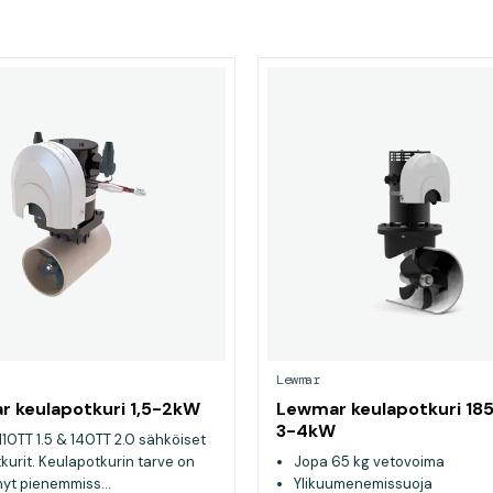
Lewmar
 keulapotkuri 1,5-2kW
Lewmar keulapotkuri 18
3-4kW
10TT 1.5 & 140TT 2.0 sähköiset
kurit. Keulapotkurin tarve on
Jopa 65 kg vetovoima
nyt pienemmiss...
Ylikuumenemissuoja