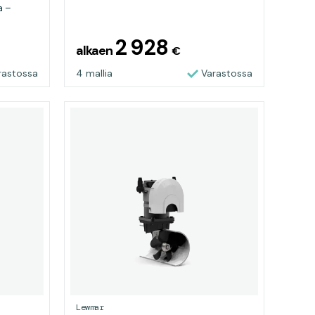
a –
2 928
alkaen
€
rastossa
4 mallia
Varastossa
Lewmar