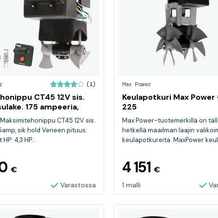
r
Max Power
(1)
honippu CT45 12V sis.
Keulapotkuri Max Power
sulake. 175 ampeeria,
225
een pito
 Maksimitehonippu CT45 12V sis.
Max Power-tuotemerkillä on täl
75amp, sik.hold Veneen pituus:
hetkellä maailman laajin valiko
 HP: 4,3 HP...
keulapotkureita. MaxPower keula
80
4 151
€
€
Varastossa
1 malli
Va