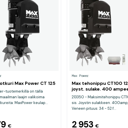
r
Max Power
otkuri Max Power CT 125
Max tehonippu CT100 12V
joyst. sulake. 400 ampee
r-tuotemerkillä on tällä
sulakkeen pidike
 maailman laajin valikoima
213350 - Maksimitehonippu CT1
kureita. MaxPower keulap...
sis. Joystin sulakkeen. 400amp, 
Veneen pituus: 34 - 52 f...
79
2 953
€
€