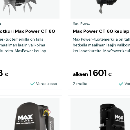
r
Max Power
otkuri Max Power CT 80
Max Power CT 60 keulap
r-tuotemerkillä on tällä
Max Power-tuotemerkillä on täl
 maailman laajin valikoima
hetkellä maailman laajin valiko
kureita. MaxPower keulap...
keulapotkureita. MaxPower keula
63
1 601
alkaen
€
€
Varastossa
2 mallia
Va