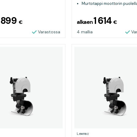
Murtotappi moottorin puolell
helppo vaihtaa
899
1 614
n
alkaen
€
€
Varastossa
4 mallia
Va
Lewmar