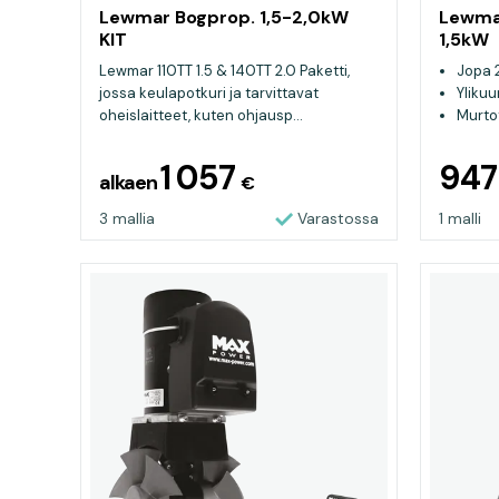
Lewmar Bogprop. 1,5-2,0kW
Lewmar
KIT
1,5kW
Lewmar 110TT 1.5 & 140TT 2.0 Paketti,
Jopa 
jossa keulapotkuri ja tarvittavat
Yliku
oheislaitteet, kuten ohjausp...
Murto
helpp
1 057
94
alkaen
€
3 mallia
Varastossa
1 malli