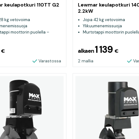
 keulapotkuri 110TT G2
Lewmar keulapotkuri 14
2.2kW
28 kg vetovoima
Jopa 42 kg vetovoima
umenemissuoja
Ylikuumenemissuoja
tappi moottorin puolella –
Murtotappi moottorin puolell
o vaihtaa
helppo vaihtaa
7
1 139
alkaen
€
€
Varastossa
2 mallia
Va