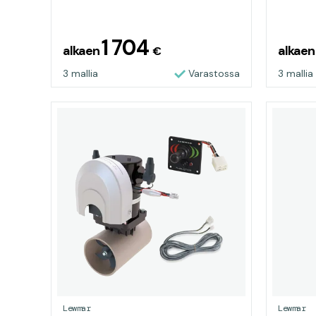
1 704
alkaen
alkae
€
3 mallia
Varastossa
3 mallia
Lewmar
Lewmar