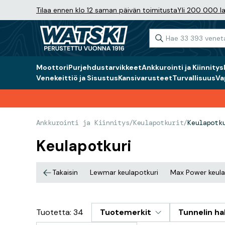
Tilaa ennen klo 12 saman päivän toimitusta
Yli 200 000 la
Moottori
Purjehdustarvikkeet
Ankkurointi ja Kiinnitys
Venekeittiö ja Sisustus
Kansivarusteet
Turvallisuus
Va
Ankkurointi ja Kiinnitys
/
Keulapotkurit
/
Keulapotk
Keulapotkuri
Takaisin
Lewmar keulapotkuri
Max Power keula
Tuotetta: 34
Tuotemerkit
Tunnelin hal