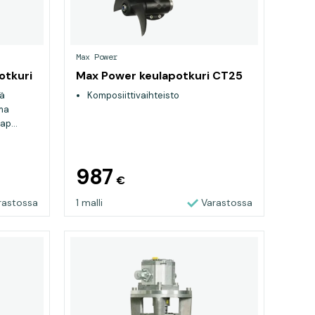
Max Power
otkuri
Max Power keulapotkuri CT25
lä
Komposiittivaihteisto
ima
p...
987
€
rastossa
1 malli
Varastossa