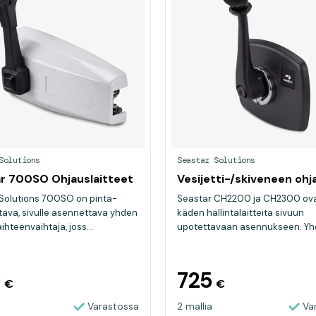
Solutions
Seastar Solutions
r 700SO Ohjauslaitteet
Vesijetti-/skiveneen ohj
Solutions 700SO on pinta-
Seastar CH2200 ja CH2300 ov
ava, sivulle asennettava yhden
käden hallintalaitteita sivuun
hteenvaihtaja, joss...
upotettavaan asennukseen. Yhd
0
725
€
€
Varastossa
2 mallia
Va