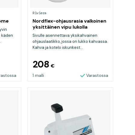
Riviera
rome
Nordflex-ohjausrasia valkoinen
yksittäinen vipu lukolla
yvin
n käden
Sivulle asennettava yksikahvainen
.
ohjauslaatikko, jossa on lukko kahvassa.
Kahva ja kotelo iskunkest...
208
€
rastossa
1 malli
Varastossa