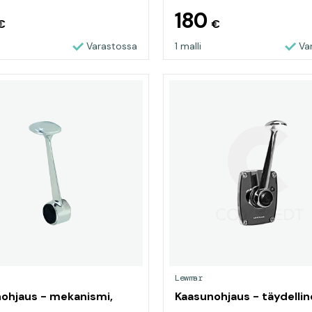
180
€
€
Varastossa
1 malli
Va
Lewmar
ohjaus - mekanismi,
Kaasunohjaus - täydelli