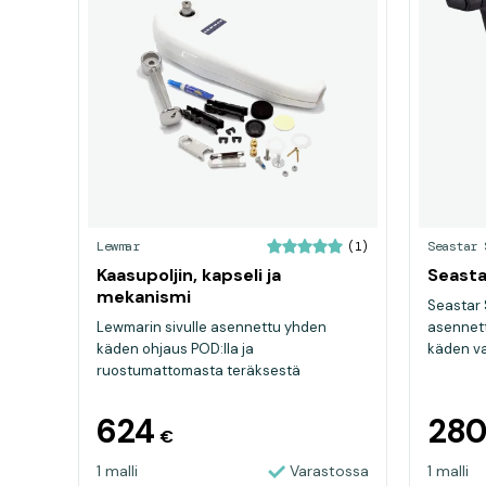
Lewmar
Seastar 
(1)
Kaasupoljin, kapseli ja
Seasta
mekanismi
Seastar 
Lewmarin sivulle asennettu yhden
asennett
käden ohjaus POD:lla ja
käden vai
ruostumattomasta teräksestä
valmistetulla v...
624
28
€
1 malli
Varastossa
1 malli