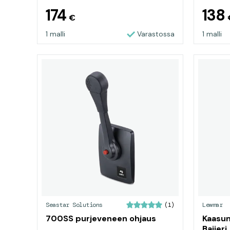
174
138
€
1 malli
Varastossa
1 malli
Seastar Solutions
Lewmar
(1)
700SS purjeveneen ohjaus
Kaasun
Baijeri