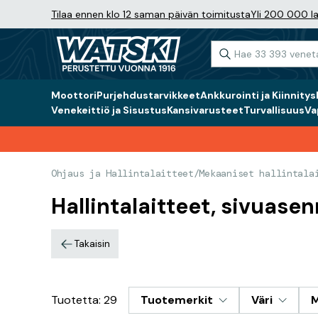
Tilaa ennen klo 12 saman päivän toimitusta
Yli 200 000 la
Moottori
Purjehdustarvikkeet
Ankkurointi ja Kiinnitys
Venekeittiö ja Sisustus
Kansivarusteet
Turvallisuus
Va
Ohjaus ja Hallintalaitteet
/
Mekaaniset hallintala
Hallintalaitteet, sivuase
Takaisin
Tuotetta: 29
Tuotemerkit
Väri
M