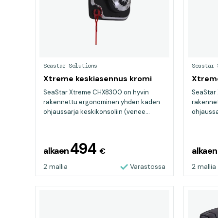
Seastar Solutions
Seastar 
Xtreme keskiasennus kromi
Xtrem
SeaStar Xtreme CHX8300 on hyvin
SeaStar
rakennettu ergonominen yhden käden
rakenne
ohjaussarja keskikonsoliin (venee...
ohjaussa
494
alkaen
alkae
€
2 mallia
Varastossa
2 mallia