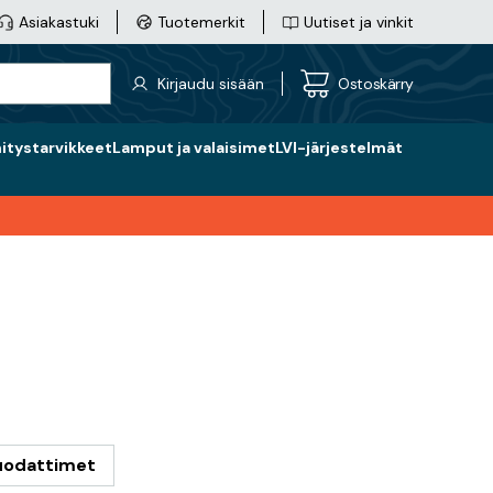
Asiakastuki
Tuotemerkit
Uutiset ja vinkit
Kirjaudu sisään
Ostoskärry
nitystarvikkeet
Lamput ja valaisimet
LVI-järjestelmät
suodattimet