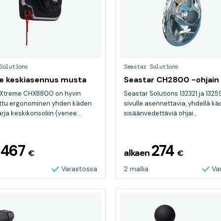
Solutions
Seastar Solutions
e keskiasennus musta
Seastar CH2800 -ohjain
 Xtreme CHX8800 on hyvin
Seastar Solutions 132321 ja 132
ttu ergonominen yhden käden
sivulle asennettavia, yhdellä kä
rja keskikonsoliin (venee...
sisäänvedettäviä ohjai...
467
274
n
alkaen
€
€
Varastossa
2 mallia
Va