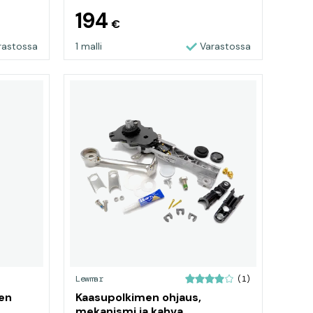
194
€
rastossa
1 malli
Varastossa
Lewmar
(1)
nen
Kaasupolkimen ohjaus,
mekanismi ja kahva