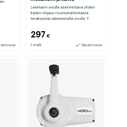
den
Lewmarin sivulle asennettava yhden
käden ohjaus ruostumattomasta
teräksestä valmistetulla vivulla. Y...
297
€
rastossa
1 malli
Varastossa