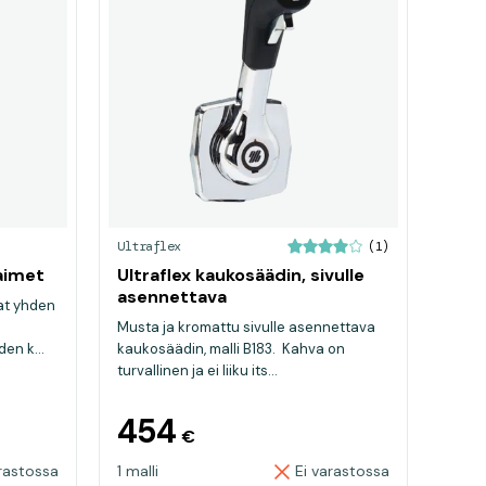
Ultraflex
(1)
aimet
Ultraflex kaukosäädin, sivulle
asennettava
at yhden
Musta ja kromattu sivulle asennettava
en k...
kaukosäädin, malli B183. Kahva on
turvallinen ja ei liiku its...
454
€
rastossa
1 malli
Ei varastossa