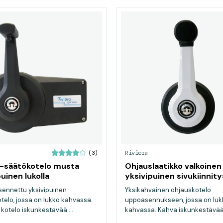
Riviera
(3)
a-säätökotelo musta
Ohjauslaatikko valkoinen
uinen lukolla
yksivipuinen sivukiinnity
asennettu yksivipuinen
Yksikahvainen ohjauskotelo
telo, jossa on lukko kahvassa.
uppoasennukseen, jossa on luk
 kotelo iskunkestävää ...
kahvassa. Kahva iskunkestävää
säänkest...