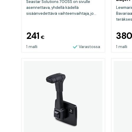
Seastar Solutions 700SS on sivulle
asennettava, yhdellä kädellä
Lewmarin
sisäänvedettävä vaihteenvaihtaja, jo...
Bavaria
teräksest
241
38
€
1 malli
Varastossa
1 malli