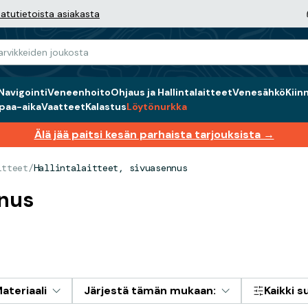
atutietoista asiakasta
Navigointi
Veneenhoito
Ohjaus ja Hallintalaitteet
Venesähkö
Kiin
paa-aika
Vaatteet
Kalastus
Löytönurkka
Älä jää paitsi kesän parhaista tarjouksista →
itteet
/
Hallintalaitteet, sivuasennus
nnus
ateriaali
Järjestä tämän mukaan:
Kaikki 