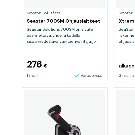
Seastar Solutions
Seastar 
Seastar 700SM Ohjauslaitteet
Xtreme
Seastar Solutions 700SM on sivulle
SeaStar
asennettava, yhdellä kädellä
rakenne
sisäänvedettävä vaihteenvaihtaja, jo...
ohjauslai
276
alkae
€
1 malli
Varastossa
3 mallia