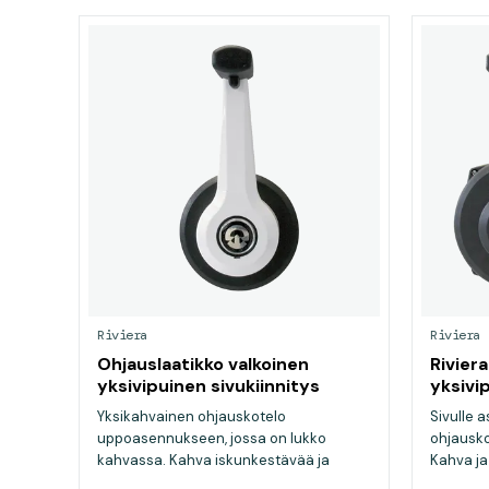
Riviera
Riviera
Ohjauslaatikko valkoinen
Rivier
yksivipuinen sivukiinnitys
yksivip
Yksikahvainen ohjauskotelo
Sivulle 
uppoasennukseen, jossa on lukko
ohjausko
kahvassa. Kahva iskunkestävää ja
Kahva ja
säänkest...