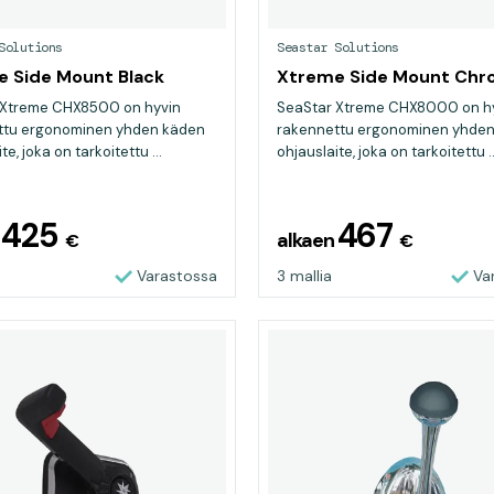
Solutions
Seastar Solutions
 Side Mount Black
Xtreme Side Mount Ch
 Xtreme CHX8500 on hyvin
SeaStar Xtreme CHX8000 on h
ttu ergonominen yhden käden
rakennettu ergonominen yhde
te, joka on tarkoitettu ...
ohjauslaite, joka on tarkoitettu ..
425
467
n
alkaen
€
€
Varastossa
3 mallia
Va