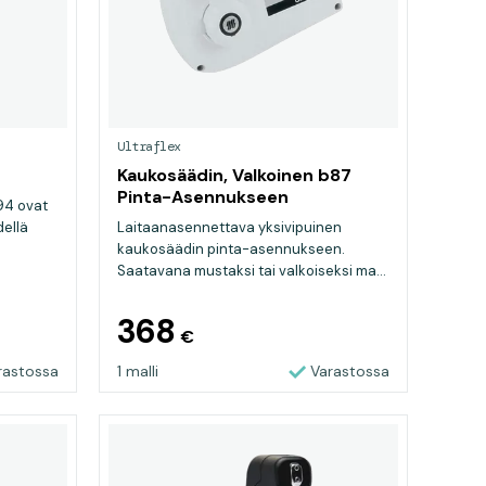
Ultraflex
Kaukosäädin, Valkoinen b87
Pinta-Asennukseen
594 ovat
dellä
Laitaanasennettava yksivipuinen
kaukosäädin pinta-asennukseen.
Saatavana mustaksi tai valkoiseksi ma...
368
€
rastossa
1 malli
Varastossa