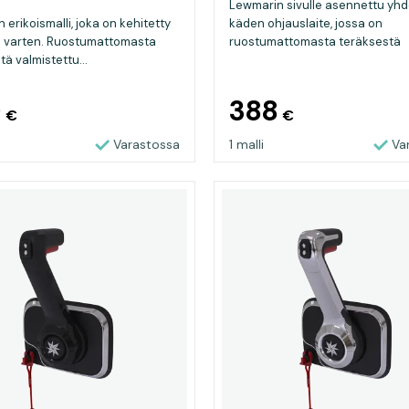
Lewmarin sivulle asennettu yh
 erikoismalli, joka on kehitetty
käden ohjauslaite, jossa on
a varten. Ruostumattomasta
ruostumattomasta teräksestä
ä valmistettu...
valmistettu...
0
388
€
€
Varastossa
1 malli
Va