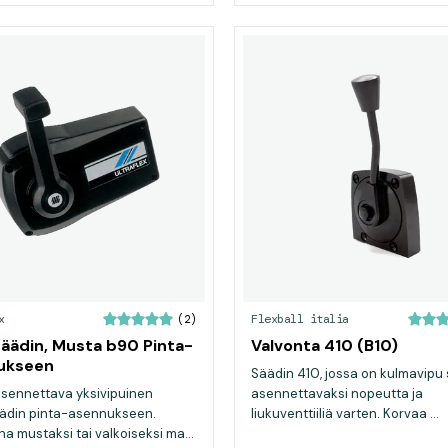
x
Flexball italia
(2)
äädin, Musta b90 Pinta-
Valvonta 410 (B10)
ukseen
Säädin 410, jossa on kulmavipu 
sennettava yksivipuinen
asennettavaksi nopeutta ja
ädin pinta-asennukseen.
liukuventtiiliä varten. Korvaa ...
a mustaksi tai valkoiseksi ma...