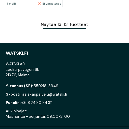
1 malli
Ei varastossa
Näytää
13
13
Tuotteet
WATSKI.FI
WATSKI AB
Lockarpsvägen 6b
213 76, Malmö
Y-tunnus (SE):
559218-8949
S-posti:
asiakaspalvelu@watski.fi
Puhelin:
+358 24 80 84 311
Aukioloajat:
Maanantai - perjantai: 09.00-21.00