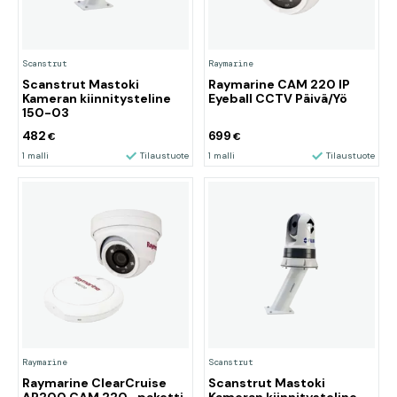
Scanstrut
Raymarine
Scanstrut Mastoki
Raymarine CAM 220 IP
Kameran kiinnitysteline
Eyeball CCTV Päivä/Yö
150-03
482
699
€
€
1 malli
Tilaustuote
1 malli
Tilaustuote
Raymarine
Scanstrut
Raymarine ClearCruise
Scanstrut Mastoki