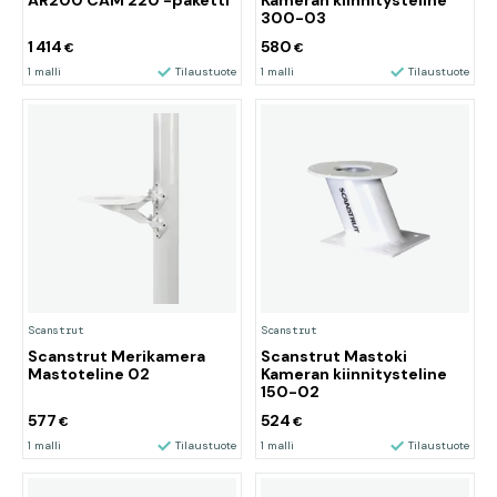
AR200 CAM 220 -paketti
Kameran kiinnitysteline
300-03
1 414
580
€
€
1 malli
Tilaustuote
1 malli
Tilaustuote
Scanstrut
Scanstrut
Scanstrut Merikamera
Scanstrut Mastoki
Mastoteline 02
Kameran kiinnitysteline
150-02
577
524
€
€
1 malli
Tilaustuote
1 malli
Tilaustuote