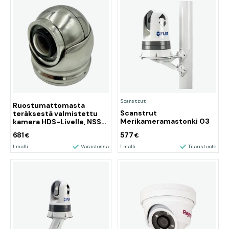
Scanstrut
Ruostumattomasta
Scanstrut
teräksestä valmistettu
Merikameramastonki 03
kamera HDS-Livelle, NSS
Evo3:lle ja B&amp;G Zeus
681
577
€
€
3:lle.
1 malli
Varastossa
1 malli
Tilaustuote