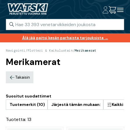
Älä jää paitsi kesän parhaista tarjouksista →
Navigointi
/
Plotteri & Kaikuluotain
/
Merikamerat
Merikamerat
Takaisin
Suositut suodattimet
Tuotemerkit (10)
Järjestä tämän mukaan:
Kaikki s
Tuotetta: 13