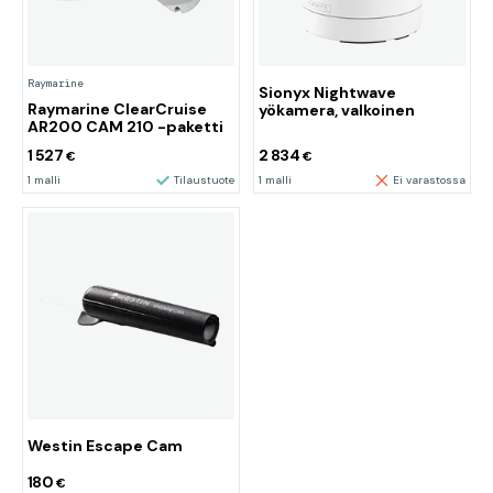
Raymarine
Sionyx Nightwave
Raymarine ClearCruise
yökamera, valkoinen
AR200 CAM 210 -paketti
1 527
2 834
€
€
1 malli
Tilaustuote
1 malli
Ei varastossa
Westin Escape Cam
180
€