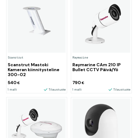
Scanstrut
Raymarine
Scanstrut Mastoki
Raymarine CAm 210 IP
Kameran kiinnitysteline
Bullet CCTV Päivä/Yö
300-02
540
790
€
€
1 malli
Tilaustuote
1 malli
Tilaustuote