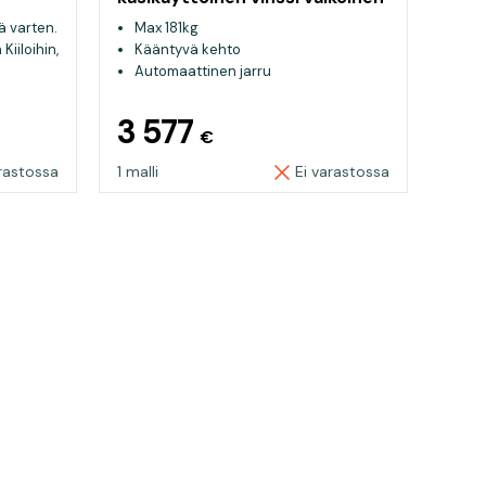
ä varten.
Max 181kg
Kiiloihin,
Kääntyvä kehto
Automaattinen jarru
3 577
€
rastossa
1 malli
Ei varastossa