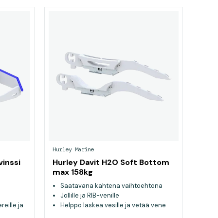
Hurley Marine
vinssi
Hurley Davit H2O Soft Bottom
max 158kg
Saatavana kahtena vaihtoehtona
Jollille ja RIB-venille
reille ja
Helppo laskea vesille ja vetää vene
neille
ylös