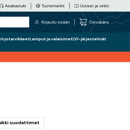
Asiakastuki
Tuotemerkit
Uutiset ja vinkit
Kirjaudu sisään
Ostoskärry
nitystarvikkeet
Lamput ja valaisimet
LVI-järjestelmät
aikki suodattimet