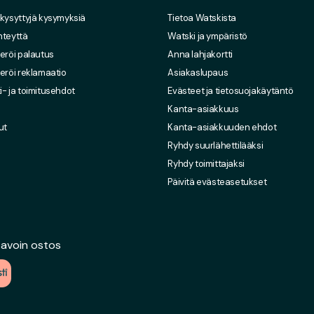
 kysyttyjä kysymyksiä
Tietoa Watskista
hteyttä
Watski ja ympäristö
eröi palautus
Anna lahjakortti
eröi reklamaatio
Asiakaslupaus
- ja toimitusehdot
Evästeet ja tietosuojakäytäntö
Kanta-asiakkuus
ut
Kanta-asiakkuuden ehdot
Ryhdy suurlähettilääksi
Ryhdy toimittajaksi
Päivitä evästeasetukset
 avoin ostos