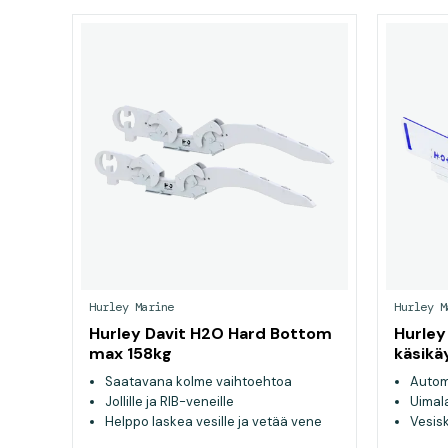
Hurley Marine
Hurley M
Hurley Davit H2O Hard Bottom
Hurley
max 158kg
käsikä
328kg
Saatavana kolme vaihtoehtoa
Autom
Jollille ja RIB-veneille
Uimala
Helppo laskea vesille ja vetää vene
Vesisk
ylös
painav