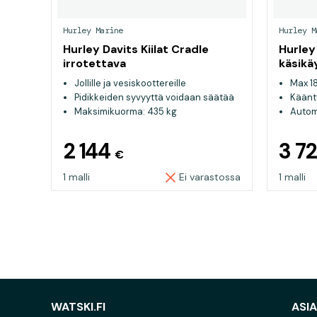
Hurley Marine
Hurley M
Hurley Davits Kiilat Cradle
Hurley
irrotettava
käsikä
Jollille ja vesiskoottereille
Max 1
Pidikkeiden syvyyttä voidaan säätää
Käänt
Maksimikuorma: 435 kg
Autom
2 144
3 7
€
1 malli
Ei varastossa
1 malli
WATSKI.FI
ASI