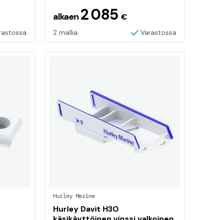
2 085
alkaen
€
rastossa
2 mallia
Varastossa
Hurley Marine
Hurley Davit H3O
käsikäyttöinen vinssi valkoinen