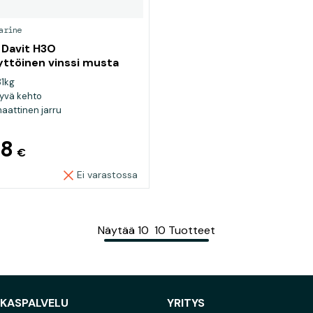
arine
 Davit H3O
yttöinen vinssi musta
81kg
yvä kehto
aattinen jarru
28
€
Ei varastossa
Näytää
10
10
Tuotteet
AKASPALVELU
YRITYS