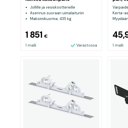
Jollille ja vesiskoottereille
Varpaide
Asennus suoraan uimalaituriin
Kerta-as
Maksimikuorma: 435 kg
Myydään p
1 851
45,
€
1 malli
Varastossa
1 malli