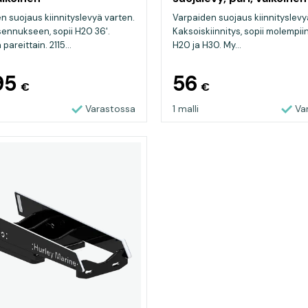
n suojaus kiinnityslevyä varten.
Varpaiden suojaus kiinnityslevy
ennukseen, sopii H20 36'.
Kaksoiskiinnitys, sopii molempiin 
areittain. 2115...
H20 ja H30. My...
95
56
€
€
Varastossa
1 malli
Va