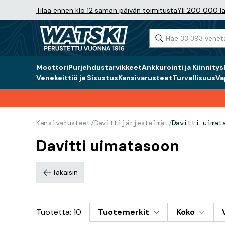
Tilaa ennen klo 12 saman päivän toimitusta
Yli 200 000 la
Moottori
Purjehdustarvikkeet
Ankkurointi ja Kiinnitys
Venekeittiö ja Sisustus
Kansivarusteet
Turvallisuus
Va
Kansivarusteet
/
Davittijärjestelmät
/
Davitti uimat
Davitti uimatasoon
Takaisin
Tuotetta: 10
Tuotemerkit
Koko