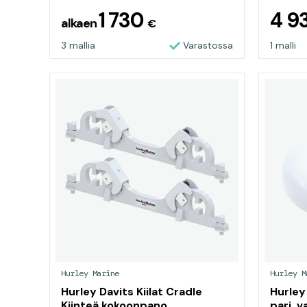
1 730
4 9
alkaen
€
3 mallia
Varastossa
1 malli
Hurley Marine
Hurley M
Hurley Davits Kiilat Cradle
Hurley
Kiinteä kokoonpano
pari, v