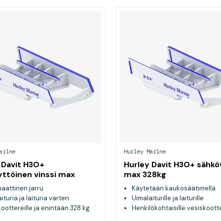
arine
Hurley Marine
 Davit H3O+
Hurley Davit H3O+ sähkö
yttöinen vinssi max
max 328kg
aattinen jarru
Käytetään kaukosäätimellä
ituria ja laituria varten
Uimalaiturille ja laiturille
oottereille ja enintään 328 kg
Henkilökohtaisille vesiskootte
ille veneille
enintään 328 kg painaville ve