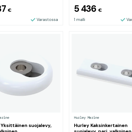
37
5 436
€
€
Varastossa
1 malli
Va
arine
Hurley Marine
 Yksittäinen suojalevy,
Hurley Kaksinkertainen
alkoinen
suojalevy, pari, valkoinen