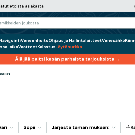
atutietoista asiakasta
Navigointi
Veneenhoito
Ohjaus ja Hallintalaitteet
Venesähkö
Kiin
paa-aika
Vaatteet
Kalastus
Löytönurkka
Älä jää paitsi kesän parhaista tarjouksista →
asoon
Väri
Sopii
Järjestä tämän mukaan:
K