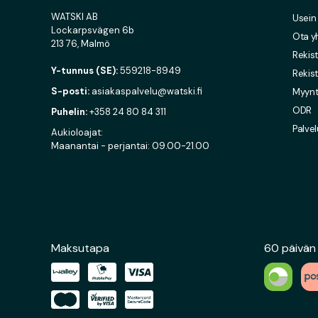
WATSKI AB
Usein
Lockarpsvägen 6b
Ota y
213 76, Malmö
Rekist
Y-tunnus (SE):
559218-8949
Rekist
S-posti:
asiakaspalvelu@watski.fi
Myynti
ODR
Puhelin:
+358 24 80 84 311
Palvel
Aukioloajat:
Maanantai - perjantai: 09.00-21.00
Maksutapa
60 päivän