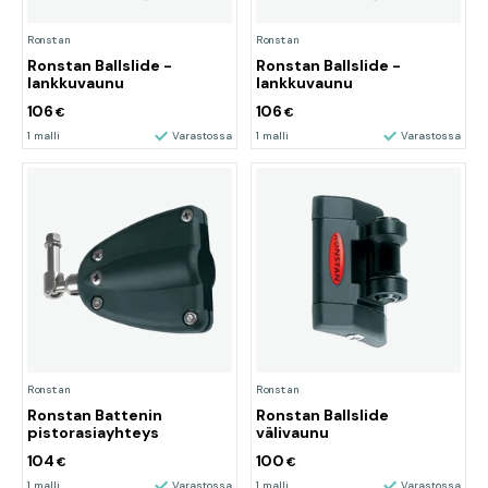
Ronstan
Ronstan
Ronstan Ballslide -
Ronstan Ballslide -
lankkuvaunu
lankkuvaunu
106
106
€
€
1 malli
Varastossa
1 malli
Varastossa
Ronstan
Ronstan
Ronstan Battenin
Ronstan Ballslide
pistorasiayhteys
välivaunu
104
100
€
€
1 malli
Varastossa
1 malli
Varastossa