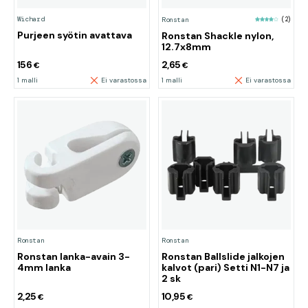
Wichard
Ronstan
(2)
Purjeen syötin avattava
Ronstan Shackle nylon,
12.7x8mm
156
2,65
€
€
1 malli
Ei varastossa
1 malli
Ei varastossa
Ronstan
Ronstan
Ronstan lanka-avain 3-
Ronstan Ballslide jalkojen
4mm lanka
kalvot (pari) Setti N1-N7 ja
2 sk
2,25
10,95
€
€