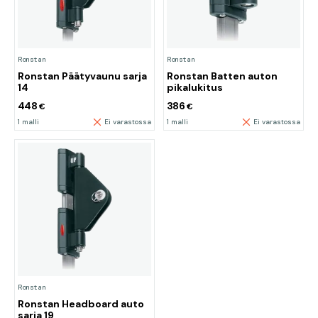
Ronstan
Ronstan
Ronstan Päätyvaunu sarja
Ronstan Batten auton
14
pikalukitus
448
386
€
€
1 malli
Ei varastossa
1 malli
Ei varastossa
Ronstan
Ronstan Headboard auto
sarja 19