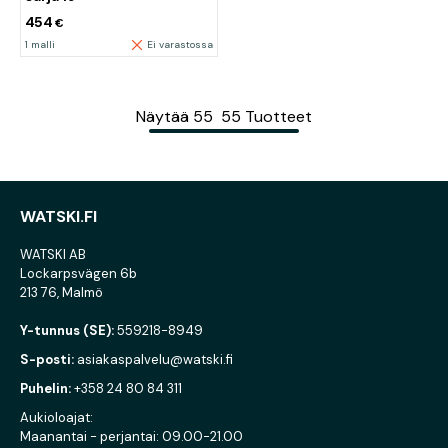
454
€
1 malli
Ei varastossa
Näytää
55
55
Tuotteet
WATSKI.FI
WATSKI AB
Lockarpsvägen 6b
213 76, Malmö
Y-tunnus (SE):
559218-8949
S-posti:
asiakaspalvelu@watski.fi
Puhelin:
+358 24 80 84 311
Aukioloajat:
Maanantai - perjantai: 09.00-21.00