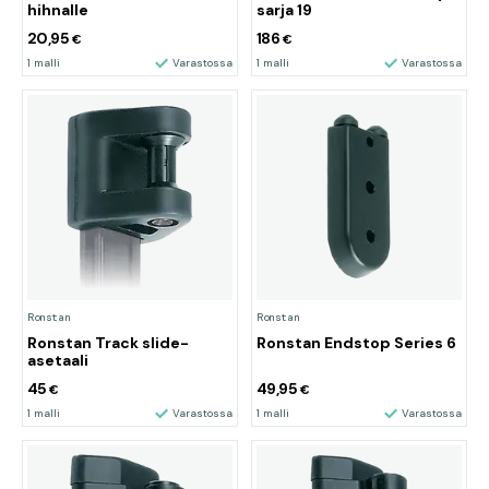
hihnalle
sarja 19
20,95
186
€
€
1 malli
Varastossa
1 malli
Varastossa
Ronstan
Ronstan
Ronstan Track slide-
Ronstan Endstop Series 6
asetaali
45
49,95
€
€
1 malli
Varastossa
1 malli
Varastossa