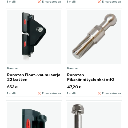
1 malli
Ei varastossa
1 malli
Ei varastossa
Ronstan
Ronstan
Ronstan Float-vaunu sarja
Ronstan
22 batten
Pikakiinnityslenkki m10
653
47,20
€
€
1 malli
Ei varastossa
1 malli
Ei varastossa