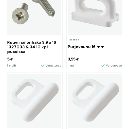
Ronstan
Ruuvi nailonhaka 3,9 x 16
Purjevaunu 16 mm
1327033 & 34 10 kpl
pussissa
5
3,55
€
€
1 malli
Varastossa
1 malli
Varastossa