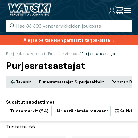
Älä jää paitsi kesän parhaista tarjouksista →
Purjehdustarvikkeet
/
Purjetarvikkeet
/
Purjesratsastajat
Purjesratsastajat
Takaisin
Purjesratsastajat & purjesakkelit
Ronstan Balls
Suositut suodattimet
Tuotemerkit (54)
Järjestä tämän mukaan:
Kaikki s
Tuotetta: 55