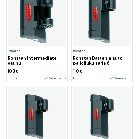
Ronstan
Ronstan
Ronstan Intermediate
Ronstan Battenin auto,
vaunu
palloliuku sarja 6
103
110
€
€
1 malli
Varastossa
1 malli
Varastossa