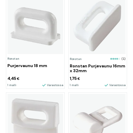
Ronstan
Ronstan
(1)
Purjervaunu 18 mm
Ronstan Purjevaunu 16mm
x 32mm
4,45
1,75
€
€
1 malli
Varastossa
1 malli
Varastossa