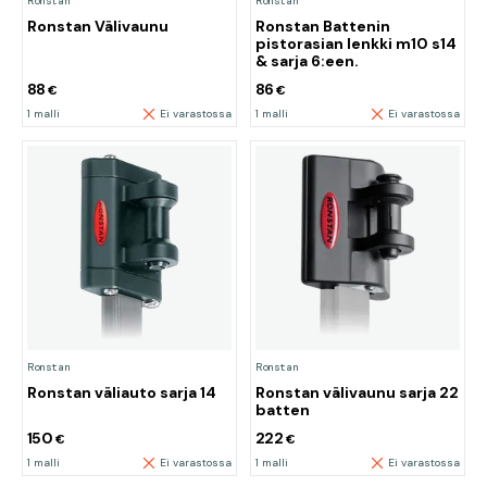
Ronstan
Ronstan
Ronstan Välivaunu
Ronstan Battenin
pistorasian lenkki m10 s14
& sarja 6:een.
88
86
€
€
1 malli
Ei varastossa
1 malli
Ei varastossa
Ronstan
Ronstan
Ronstan väliauto sarja 14
Ronstan välivaunu sarja 22
batten
150
222
€
€
1 malli
Ei varastossa
1 malli
Ei varastossa