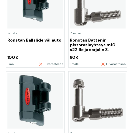
Ronstan
Ronstan
Ronstan Ballslide väliauto
Ronstan Battenin
pistorasiayhteys m10
s22:lle ja sarjalle 8.
100
90
€
€
1 malli
Ei varastossa
1 malli
Ei varastossa