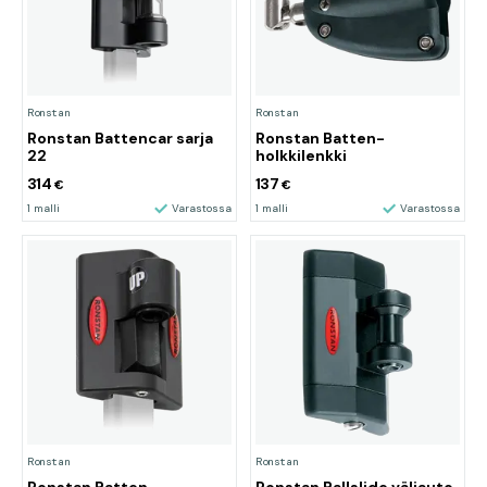
Ronstan
Ronstan
Ronstan Battencar sarja
Ronstan Batten-
22
holkkilenkki
314
137
€
€
1 malli
Varastossa
1 malli
Varastossa
Ronstan
Ronstan