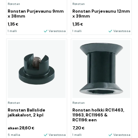
Ronstan
Ronstan
Ronstan Purjevaunu 9mm
Ronstan Purjevaunu 12mm
x 38mm
x 39mm
1,35
1,35
€
€
1 malli
Varastossa
1 malli
Varastossa
Ronstan
Ronstan
Ronstan Ballslide
Ronstan holkki RC11463,
jalkakalvot, 2 kpl
11963, RC11965 &
RC1196:een
28,60
7,20
alkaen
€
€
5 mallia
Varastossa
1 malli
Varastossa