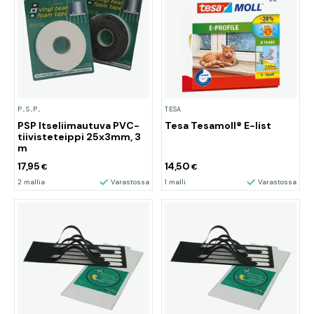
P.S.P.
TESA
PSP Itseliimautuva PVC-
Tesa Tesamoll® E-list
tiivisteteippi 25x3mm, 3
m
17,95
14,50
€
€
2 mallia
Varastossa
1 malli
Varastossa