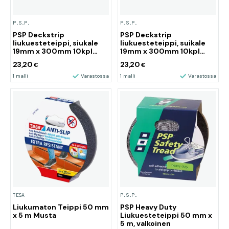
P.S.P.
P.S.P.
PSP Deckstrip
PSP Deckstrip
liukuesteteippi, siukale
liukuesteteippi, suikale
19mm x 300mm 10kpl
19mm x 300mm 10kpl
musta
kirkas
23,20
23,20
€
€
1 malli
Varastossa
1 malli
Varastossa
TESA
P.S.P.
Liukumaton Teippi 50 mm
PSP Heavy Duty
x 5 m Musta
Liukuesteteippi 50 mm x
5 m, valkoinen