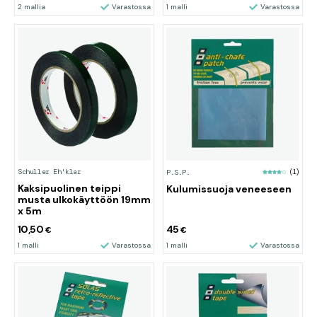
2 mallia
Varastossa
1 malli
Varastossa
Schuller Eh'klar
P.S.P.
(1)
Kaksipuolinen teippi
Kulumissuoja veneeseen
musta ulkokäyttöön 19mm
x 5m
10,50
45
€
€
1 malli
Varastossa
1 malli
Varastossa