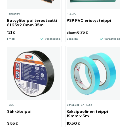
Terostat
P.S.P.
Butyyliteippi terostaatti
PSP PVC eristysteippi
81 25x2.0mm 35m
121
6,75
€
alkaen
€
1 malli
Varastossa
3 mallia
Varastossa
TESA
Schuller Eh'klar
Sähköteippi
Kaksipuolinen teippi
19mm x 5m
3,55
10,50
€
€