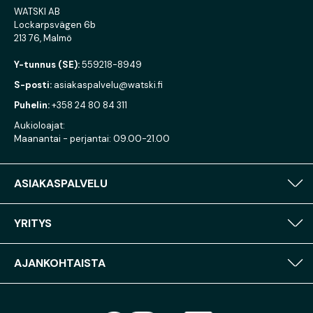
WATSKI AB
Lockarpsvägen 6b
213 76, Malmö
Y-tunnus (SE):
559218-8949
S-posti:
asiakaspalvelu@watski.fi
Puhelin:
+358 24 80 84 311
Aukioloajat:
Maanantai - perjantai: 09.00-21.00
ASIAKASPALVELU
YRITYS
AJANKOHTAISTA