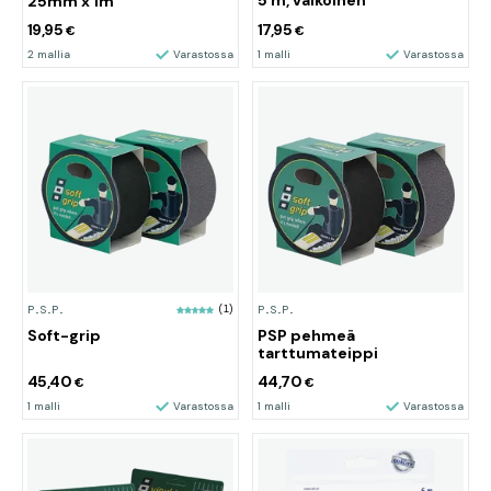
5 m, valkoinen
25mm x 1m
19,95
17,95
€
€
2 mallia
Varastossa
1 malli
Varastossa
P.S.P.
(1)
P.S.P.
Soft-grip
PSP pehmeä
tarttumateippi
45,40
44,70
€
€
1 malli
Varastossa
1 malli
Varastossa