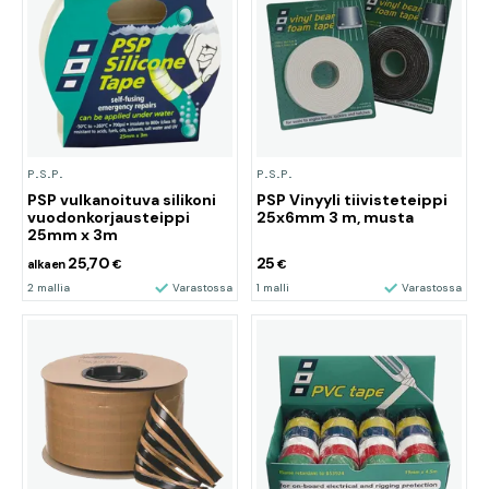
P.S.P.
P.S.P.
PSP vulkanoituva silikoni
PSP Vinyyli tiivisteteippi
vuodonkorjausteippi
25x6mm 3 m, musta
25mm x 3m
25,70
25
alkaen
€
€
2 mallia
Varastossa
1 malli
Varastossa