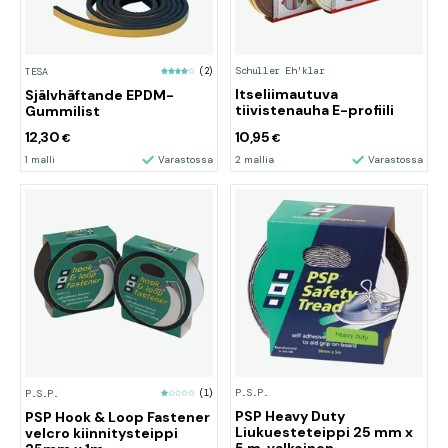
Schuller Eh'klar
TESA
(2)
Itseliimautuva
Självhäftande EPDM-
tiivistenauha E-profiili
Gummilist
12,30
10,95
€
€
1 malli
Varastossa
2 mallia
Varastossa
P.S.P.
P.S.P.
(1)
PSP Heavy Duty
PSP Hook & Loop Fastener
Liukuesteteippi 25 mm x
velcro kiinnitysteippi