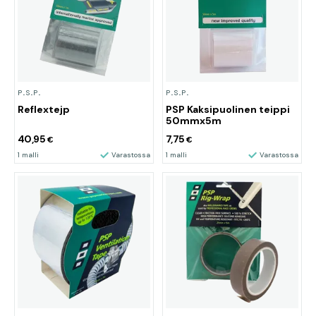
P.S.P.
P.S.P.
Reflextejp
PSP Kaksipuolinen teippi
50mmx5m
40,95
7,75
€
€
1 malli
Varastossa
1 malli
Varastossa