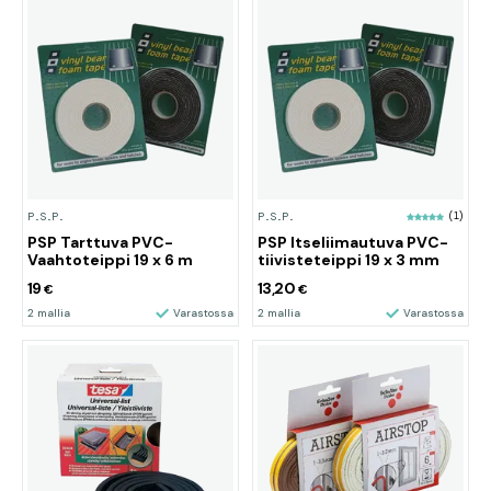
P.S.P.
P.S.P.
(1)
PSP Tarttuva PVC-
PSP Itseliimautuva PVC-
Vaahtoteippi 19 x 6 m
tiivisteteippi 19 x 3 mm
19
13,20
€
€
2 mallia
Varastossa
2 mallia
Varastossa