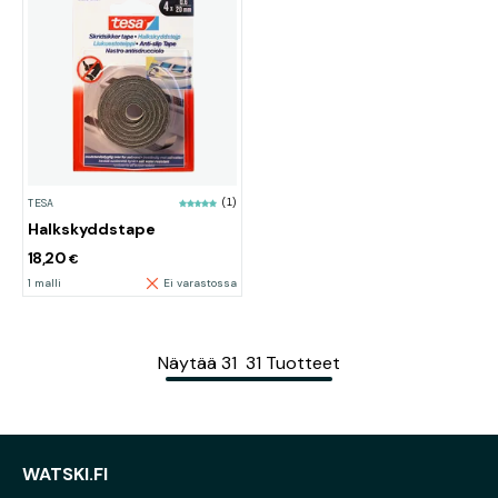
TESA
(1)
Halkskyddstape
18,20
€
1 malli
Ei varastossa
Näytää
31
31
Tuotteet
WATSKI.FI