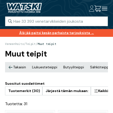
Älä jää paitsi kesän parhaista tarjouksista →
Veneenhoito
/
Teipit
/
Muut teipit
Muut teipit
Takaisin
Liukuesteteippi
Butyyliteippi
Sähköteippi
Suositut suodattimet
Tuotemerkit (30)
Järjestä tämän mukaan:
Kaikki 
Tuotetta: 31