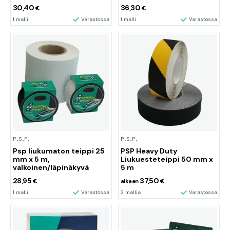
30,40
36,30
€
€
1 malli
Varastossa
1 malli
Varastossa
P.S.P.
P.S.P.
Psp liukumaton teippi 25
PSP Heavy Duty
mm x 5 m,
Liukuesteteippi 50 mm x
valkoinen/läpinäkyvä
5 m
28,95
37,50
€
alkaen
€
1 malli
Varastossa
2 mallia
Varastossa