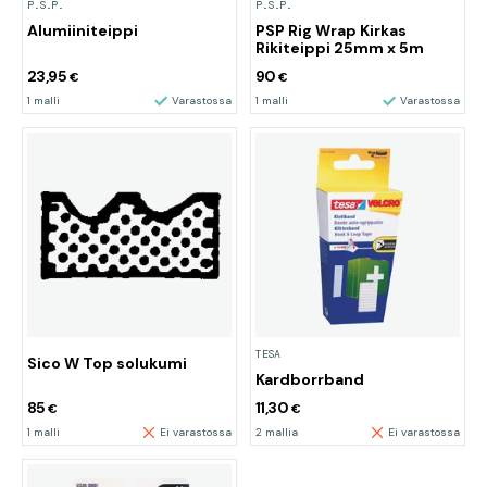
P.S.P.
P.S.P.
Alumiiniteippi
PSP Rig Wrap Kirkas
Rikiteippi 25mm x 5m
23,95
90
€
€
1 malli
Varastossa
1 malli
Varastossa
TESA
Sico W Top solukumi
Kardborrband
85
11,30
€
€
1 malli
Ei varastossa
2 mallia
Ei varastossa