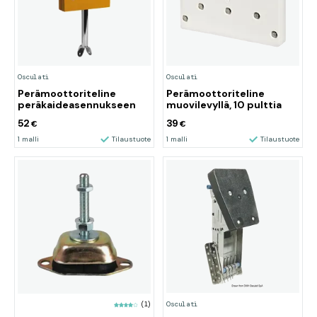
Osculati
Osculati
Perämoottoriteline
Perämoottoriteline
peräkaideasennukseen
muovilevyllä, 10 pulttia
52
39
€
€
1 malli
Tilaustuote
1 malli
Tilaustuote
Osculati
(1)