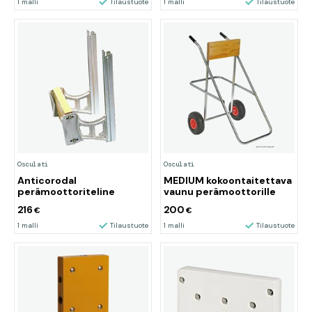
1 malli
Tilaustuote
1 malli
Tilaustuote
Osculati
Osculati
Anticorodal
MEDIUM kokoontaitettava
perämoottoriteline
vaunu perämoottorille
216
200
€
€
1 malli
Tilaustuote
1 malli
Tilaustuote