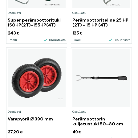
Osculati
Osculati
Super perämoottorituki
Perämoottoriteline 25 HP
150HP(2T)-155HP(4T)
(2T) - 15 HP (4T)
243
125
€
€
1 malli
Tilaustuote
1 malli
Tilaustuote
Osculati
Osculati
Varapyörä Ø 390 mm
Perämoottorin
kuljetustuki 50–80 cm
37,20
49
€
€