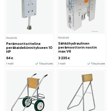
Osculati
Osculati
Sähköhydraulinen
Perämoottoriteline
perämoottorin nostin
peräkaidekiinnitykseen 10
max V6
HP
64
3 235
€
€
1 malli
Tilaustuote
1 malli
Tilaustuote