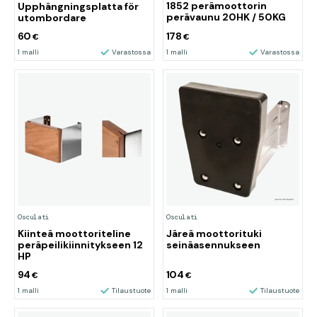
1852 perämoottorin
Upphängningsplatta för
perävaunu 20HK / 50KG
utombordare
60
178
€
€
1 malli
Varastossa
1 malli
Varastossa
Osculati
Osculati
Kiinteä moottoriteline
Järeä moottorituki
peräpeilikiinnitykseen 12
seinäasennukseen
HP
94
104
€
€
1 malli
Tilaustuote
1 malli
Tilaustuote