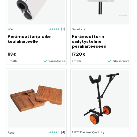
NOA
(2)
Osculati
Perämoottoripidike
Perämoottorin
keulakaiteelle
säilytysteline
peräkaiteeseen
83
17,20
€
€
1 malli
Varastossa
1 malli
Tilaustuote
1852 Marine Quality
Roca
(4)