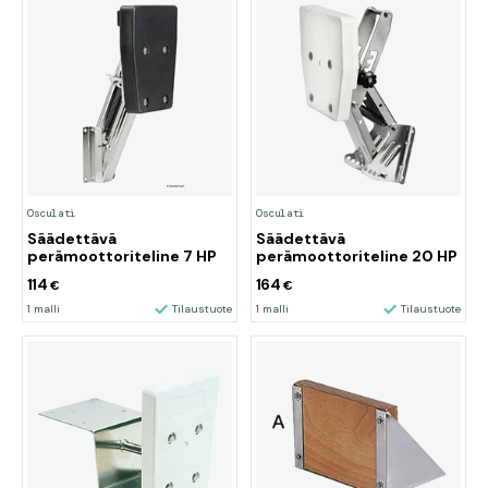
Osculati
Osculati
Säädettävä
Säädettävä
perämoottoriteline 7 HP
perämoottoriteline 20 HP
114
164
€
€
1 malli
Tilaustuote
1 malli
Tilaustuote