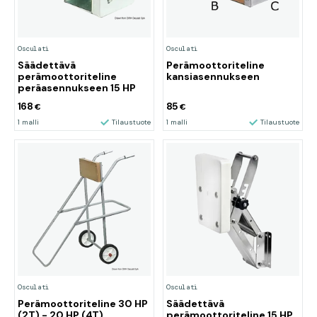
Osculati
Osculati
Säädettävä
Perämoottoriteline
perämoottoriteline
kansiasennukseen
peräasennukseen 15 HP
168
85
€
€
1 malli
Tilaustuote
1 malli
Tilaustuote
Osculati
Osculati
Perämoottoriteline 30 HP
Säädettävä
(2T) - 20 HP (4T)
perämoottoriteline 15 HP