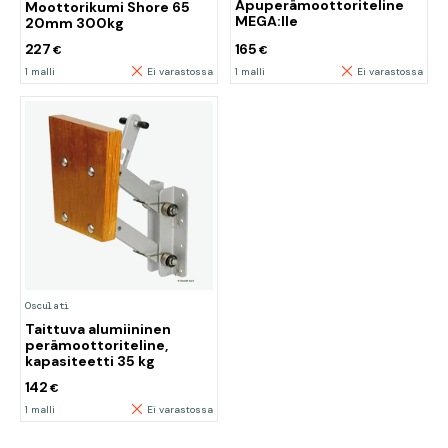
Apuperämoottoriteline
Moottorikumi Shore 65
MEGA:lle
20mm 300kg
227
165
€
€
1 malli
Ei varastossa
1 malli
Ei varastossa
Osculati
Taittuva alumiininen
perämoottoriteline,
kapasiteetti 35 kg
142
€
1 malli
Ei varastossa