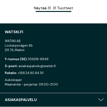
Näytää
31
31
Tuotteet
WATSKI.FI
WATSKI AB
Lockarpsvägen 6b
213 76, Malmö
Y-tunnus (SE):
559218-8949
S-posti:
asiakaspalvelu@watski.fi
Puhelin:
+358 24 80 84 311
Aukioloajat:
Maanantai - perjantai: 09.00-21.00
ASIAKASPALVELU