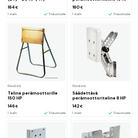
164
160
€
€
1 malli
Tilaustuote
1 malli
Tilaustuote
Osculati
Osculati
Teline perämoottorille
Säädettävä
150 HP
perämoottoriteline 8 HP
146
142
€
€
1 malli
Tilaustuote
1 malli
Tilaustuote