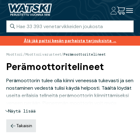
Älä jää paitsi kesän parhaista tarjouksista →
Moottori
/
Moottorivarusteet
/
Perämoottoritelineet
Perämoottoritelineet
Perämoottorin tulee olla kiinni veneessä tukevasti ja sen
nostaminen vedestä tulisi käydä helposti. Täältä löydät
useita erilaisia telineitä perämoottorin kiinnittämiseksi
veneen perään. Pienemmän moottorin voit myös
helposti nostaa mukaan auton perään venereissun
Näytä lisää
päätyttyä.
Takaisin