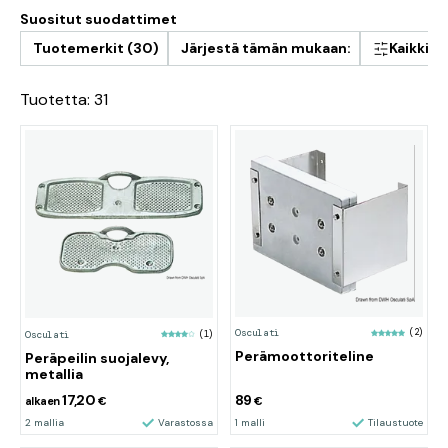
Suositut suodattimet
Tuotemerkit (30)
Järjestä tämän mukaan:
Kaikki 
Tuotetta: 31
Osculati
(2)
Osculati
(1)
Perämoottoriteline
Peräpeilin suojalevy,
metallia
17,20
89
alkaen
€
€
2 mallia
Varastossa
1 malli
Tilaustuote