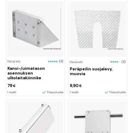
Osculati
(1)
Osculati
(1)
Kansi-/uimatason
Peräpeilin suojalevy,
asennuksen
muovia
ulkolaitakiinnike
79
9,90
€
€
1 malli
Tilaustuote
1 malli
Tilaustuote