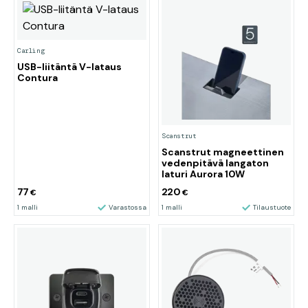
Carling
USB-liitäntä V-lataus
Contura
Scanstrut
Scanstrut magneettinen
vedenpitävä langaton
laturi Aurora 10W
77
220
€
€
1 malli
Varastossa
1 malli
Tilaustuote