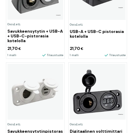
Osculati
Osculati
Savukkeensytytin + USB-A
USB-A + USB-C pistorasia
+ USB-C-pistorasia
kotelolla
kotelolla
21,70
21,70
€
€
1 malli
Tilaustuote
1 malli
Tilaustuote
Osculati
Osculati
Savukkeensytytinpistorasia
Digitaalinen volttimittari