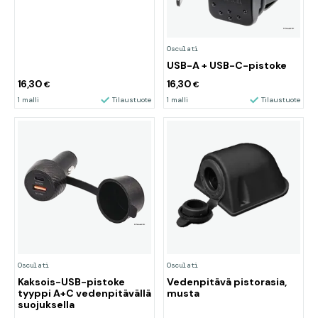
Osculati
USB-A + USB-C-pistoke
16,30
16,30
€
€
1 malli
Tilaustuote
1 malli
Tilaustuote
Osculati
Osculati
Kaksois-USB-pistoke
Vedenpitävä pistorasia,
tyyppi A+C vedenpitävällä
musta
suojuksella