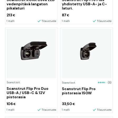
vedenpitävä langaton
yhdistetty USB-A- ja C-
pikalaturi
laturi.
213
87
€
€
1 malli
Tilaustuote
1 malli
Tilaustuote
Scanstrut
Scanstrut
(1)
Scanstrut Flip Pro Duo
Scanstrut Flip Pro
USB-A / USB-C & 12V
pistorasia 150W
pistorasia
106
33,50
€
€
1 malli
Tilaustuote
1 malli
Tilaustuote