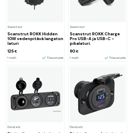
Scanstrut
Scanstrut
Scanstrut ROKK Hidden
Scanstrut ROKK Charge
10W vedenpitävä langaton
Pro USB-A ja USB-C -
laturi
pikalaturi.
125
90
€
€
1 malli
Tilaustuote
1 malli
Tilaustuote
Osculati
Osculati