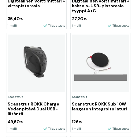
Digitaalinen volttimittari +
Digitaalinen volttimittari +
virtapistorasia
kaksois-USB-pistorasia
tyyppi A+C
35,40
27,20
€
€
1 malli
Tilaustuote
1 malli
Tilaustuote
Scanstrut
Scanstrut
Scanstrut ROKK Charge
Scanstrut ROKK Sub 10W
Vedenpitävä Dual USB-
langaton integroitu laturi
liitäntä
49,60
126
€
€
1 malli
Tilaustuote
1 malli
Tilaustuote