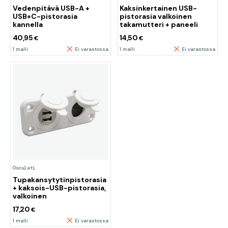
Vedenpitävä USB-A +
Kaksinkertainen USB-
USB+C-pistorasia
pistorasia valkoinen
kannella
takamutteri + paneeli
40,95
14,50
€
€
1 malli
Ei varastossa
1 malli
Ei varastossa
Osculati
Tupakansytytinpistorasia
+ kaksois-USB-pistorasia,
valkoinen
17,20
€
1 malli
Ei varastossa