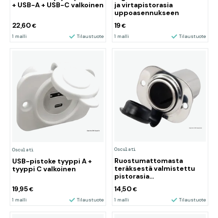
+ USB-A + USB-C valkoinen
ja virtapistorasia
uppoasennukseen
22,60
19
€
€
1 malli
Tilaustuote
1 malli
Tilaustuote
Osculati
Osculati
Ruostumattomasta
USB-pistoke tyyppi A +
teräksestä valmistettu
tyyppi C valkoinen
pistorasia
matkapuhelimille tai
19,95
14,50
€
€
savukkeensytyttimille
1 malli
Tilaustuote
1 malli
Tilaustuote