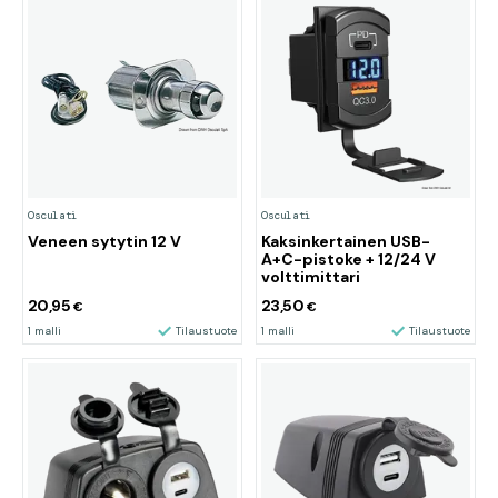
Osculati
Osculati
Veneen sytytin 12 V
Kaksinkertainen USB-
A+C-pistoke + 12/24 V
volttimittari
20,95
23,50
€
€
1 malli
Tilaustuote
1 malli
Tilaustuote