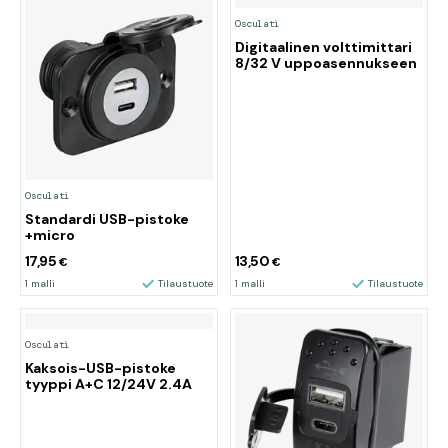
Osculati
Digitaalinen volttimittari
8/32 V uppoasennukseen
Osculati
Standardi USB-pistoke
+micro
17,95
13,50
€
€
1 malli
Tilaustuote
1 malli
Tilaustuote
Osculati
Kaksois-USB-pistoke
tyyppi A+C 12/24V 2.4A