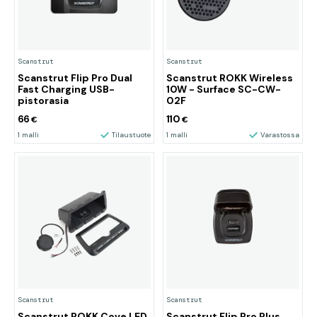
Scanstrut
Scanstrut
Scanstrut Flip Pro Dual
Scanstrut ROKK Wireless
Fast Charging USB-
10W - Surface SC-CW-
pistorasia
02F
66
110
€
€
1 malli
Tilaustuote
1 malli
Varastossa
Scanstrut
Scanstrut
Scanstrut ROKK Cove LED
Scanstrut Flip Pro Plus