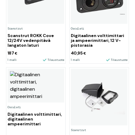
Scanstrut
Osculati
Scanstrut ROKK Cove
Digitaalinen volttimittari
12/24V vedenpitävä
ja ampeerimittari, 12 V-
langaton laturi
pistorasia
187
40,95
€
€
1 malli
Tilaustuote
1 malli
Tilaustuote
Osculati
Digitaalinen volttimittari,
digitaalinen
ampeerimittari
Scanstrut