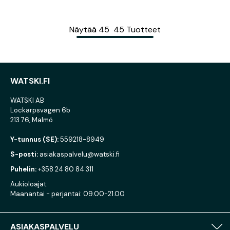
Näytää
45
45
Tuotteet
WATSKI.FI
WATSKI AB
Lockarpsvägen 6b
213 76, Malmö
Y-tunnus (SE):
559218-8949
S-posti:
asiakaspalvelu@watski.fi
Puhelin:
+358 24 80 84 311
Aukioloajat:
Maanantai - perjantai: 09.00-21.00
ASIAKASPALVELU