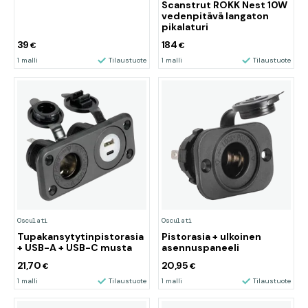
Scanstrut ROKK Nest 10W
vedenpitävä langaton
pikalaturi
39
184
€
€
1 malli
Tilaustuote
1 malli
Tilaustuote
Osculati
Osculati
Tupakansytytinpistorasia
Pistorasia + ulkoinen
+ USB-A + USB-C musta
asennuspaneeli
21,70
20,95
€
€
1 malli
Tilaustuote
1 malli
Tilaustuote