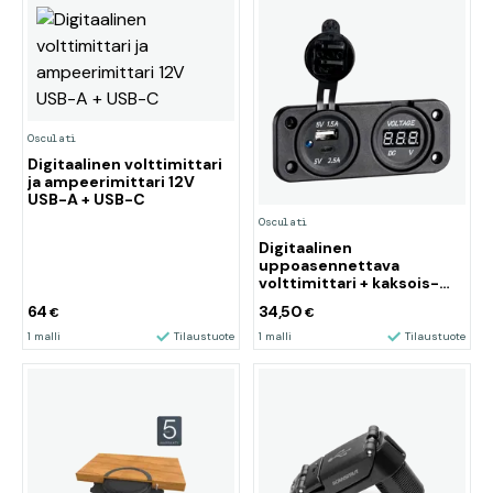
Osculati
Digitaalinen volttimittari
ja ampeerimittari 12V
USB-A + USB-C
Osculati
Digitaalinen
uppoasennettava
volttimittari + kaksois-
USB A-C
64
34,50
€
€
1 malli
Tilaustuote
1 malli
Tilaustuote