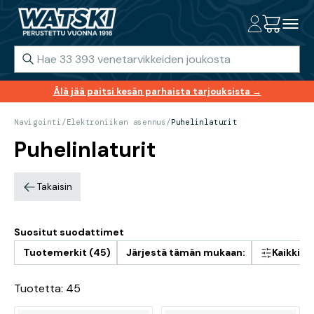
Älä jää paitsi kesän parhaista tarjouksista →
Navigointi
/
Elektroniikan asennus
/
Puhelinlaturit
Puhelinlaturit
Takaisin
Suositut suodattimet
Tuotemerkit (45)
Järjestä tämän mukaan:
Kaikki s
Tuotetta: 45