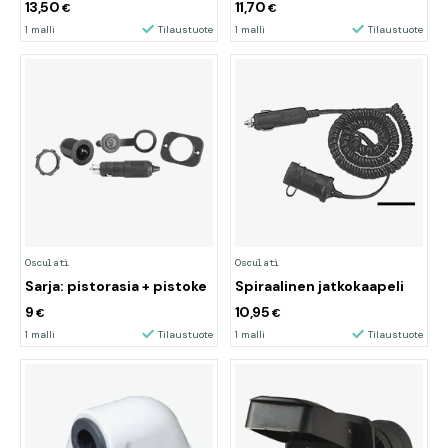
13,50
11,70
€
€
1 malli
Tilaustuote
1 malli
Tilaustuote
Osculati
Osculati
Sarja: pistorasia + pistoke
Spiraalinen jatkokaapeli
9
10,95
€
€
1 malli
Tilaustuote
1 malli
Tilaustuote