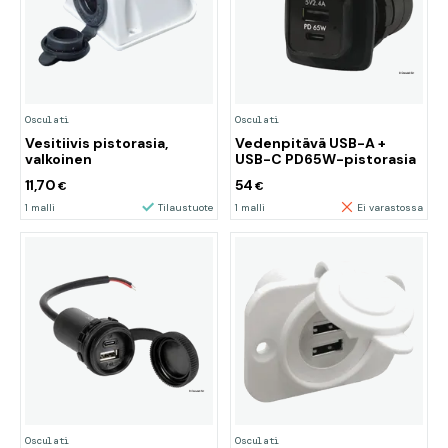
Osculati
Osculati
Vesitiivis pistorasia,
Vedenpitävä USB-A +
valkoinen
USB-C PD65W-pistorasia
11,70
54
€
€
1 malli
Tilaustuote
1 malli
Ei varastossa
Osculati
Osculati