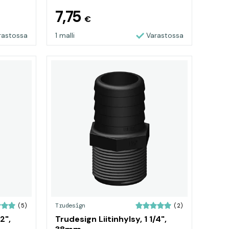
7,75
€
rastossa
1 malli
Varastossa
Trudesign
(5)
(2)
2",
Trudesign Liitinhylsy, 1 1/4",