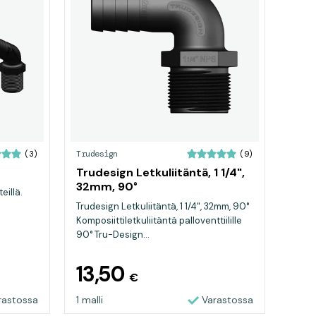
Trudesign
(3)
(9)
Trudesign Letkuliitäntä, 1 1/4",
32mm, 90°
eillä.
Trudesign Letkuliitäntä, 1 1/4", 32mm, 90°
Komposiittiletkuliitäntä palloventtiilille
90° Tru-Design...
13,50
€
rastossa
1 malli
Varastossa