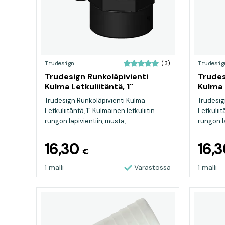
Trudesign
Trudesig
(3)
Trudesign Runkoläpivienti
Trudes
Kulma Letkuliitäntä, 1"
Kulma 
Trudesign Runkoläpivienti Kulma
Trudesig
Letkuliitäntä, 1" Kulmainen letkuliitin
Letkuliit
rungon läpivientiin, musta, ...
rungon lä
16,30
16,
€
1 malli
Varastossa
1 malli