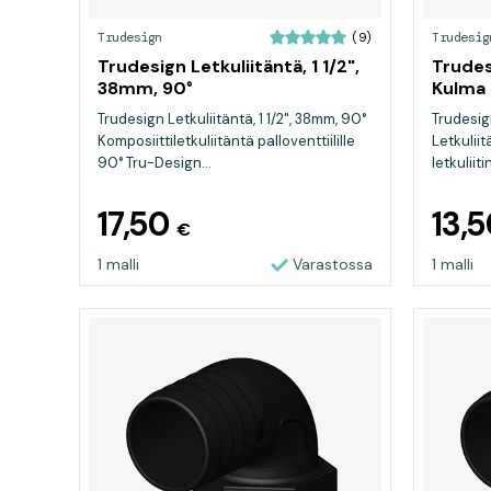
Trudesign
Trudesig
(9)
Trudesign Letkuliitäntä, 1 1/2",
Trudes
38mm, 90°
Kulma 
Trudesign Letkuliitäntä, 1 1/2", 38mm, 90°
Trudesig
Komposiittiletkuliitäntä palloventtiilille
Letkulii
90° Tru-Design...
letkuliiti
17,50
13,
€
1 malli
Varastossa
1 malli