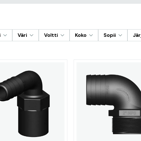
i
Väri
Voltti
Koko
Sopii
Jä