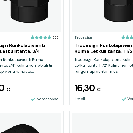
n
Trudesign
(3)
ign Runkoläpivienti
Trudesign Runkoläpivien
Letkuliitäntä, 3/4"
Kulma Letkuliitäntä, 1 1/2
n Runkoläpivienti Kulma
Trudesign Runkoläpivienti Kulm
äntä, 3/4" Kulmainen letkuliitin
Letkuliitäntä, 1 1/2" Kulmainen let
pivientiin, musta...
rungon läpivientiin, mus...
30
16,30
€
€
Varastossa
1 malli
Va