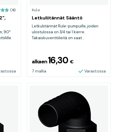
Rule
(9)
2",
Letkuliitännät Sääntö
Letkuliitännät Rule-pumpuille, joiden
m, 90°
ulostulossa on 3/4 tai 1 kierre.
iilille
Takaiskuventtiileitä on saat...
16,30
alkaen
€
rastossa
7 mallia
Varastossa