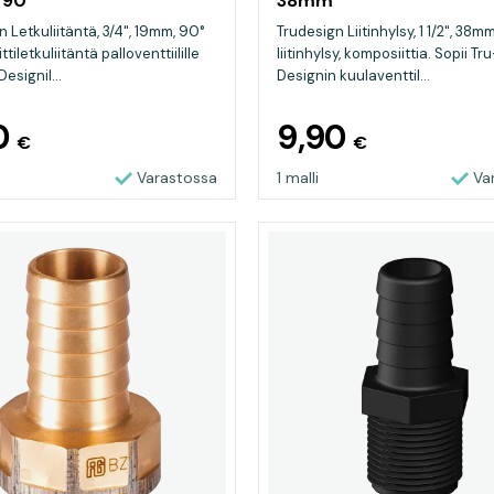
 90°
38mm
 Letkuliitäntä, 3/4", 19mm, 90°
Trudesign Liitinhylsy, 1 1/2", 38
tiletkuliitäntä palloventtiilille
liitinhylsy, komposiittia. Sopii Tru
esignil...
Designin kuulaventtil...
0
9,90
€
€
Varastossa
1 malli
Va