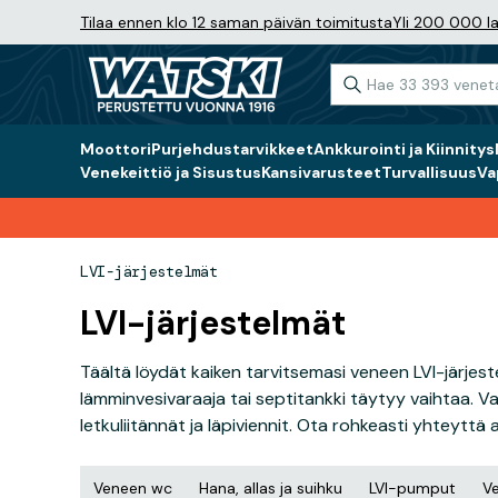
Tilaa ennen klo 12 saman päivän toimitusta
Yli 200 000 la
Moottori
Purjehdustarvikkeet
Ankkurointi ja Kiinnitys
Venekeittiö ja Sisustus
Kansivarusteet
Turvallisuus
Va
LVI-järjestelmät
LVI-järjestelmät
Täältä löydät kaiken tarvitsemasi veneen LVI-järjeste
lämminvesivaraaja tai septitankki täytyy vaihtaa. Va
letkuliitännät ja läpiviennit. Ota rohkeasti yhteyttä
Veneen wc
Hana, allas ja suihku
LVI-pumput
Ve