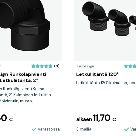
n
Trudesign
(3)
ign Runkoläpivienti
Letkuliitäntä 120°
Letkuliitäntä, 2"
Letkuliitäntä 120° kulmassa, kiert
n Runkoläpivienti Kulma
äntä, 2" Kulmainen letkuliitin
pivientiin, musta, ...
60
11,70
alkaen
€
€
Varastossa
3 mallia
Va