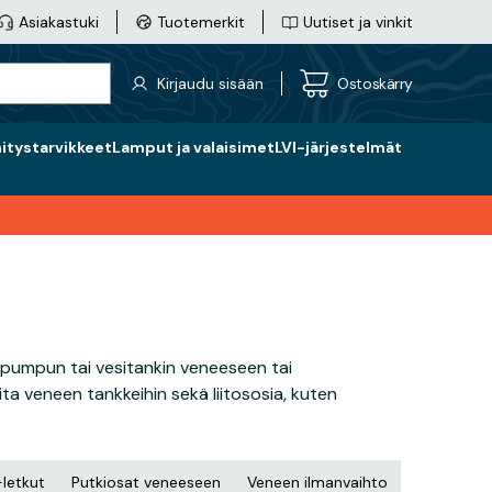
Asiakastuki
Tuotemerkit
Uutiset ja vinkit
Kirjaudu sisään
Ostoskärry
nitystarvikkeet
Lamput ja valaisimet
LVI-järjestelmät
ssipumpun tai vesitankin veneeseen tai
ita veneen tankkeihin sekä liitososia, kuten
-letkut
Putkiosat veneeseen
Veneen ilmanvaihto