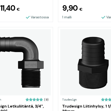
11,40
9,90
n
€
€
Varastossa
1 malli
Va
n
Trudesign
(9)
gn Letkuliitäntä, 3/4",
Trudesign Liitinhylsy, 1 1/