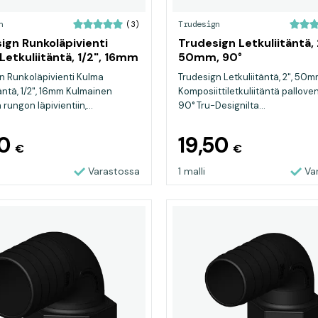
n
Trudesign
(3)
ign Runkoläpivienti
Trudesign Letkuliitäntä, 
Letkuliitäntä, 1/2", 16mm
50mm, 90°
n Runkoläpivienti Kulma
Trudesign Letkuliitäntä, 2", 50m
täntä, 1/2", 16mm Kulmainen
Komposiittiletkuliitäntä palloventt
n rungon läpivientiin,...
90° Tru-Designilta...
50
19,50
€
€
Varastossa
1 malli
Va