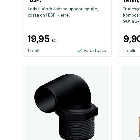
"BSP)
19mm,
Letkuliitäntä Jabsco uppopumpuille,
Trudesign
joissa on 1 BSP-kierre.
Komposiit
90° Tru-D
19,95
9,9
€
1 malli
Varastossa
1 malli