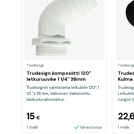
Trudesign
Trudesig
Trudesign komposiitti 120°
Trudes
letkuruuvike 1 1/4" 38mm
Kulma 
Trudesignin valmistama letkuliitin 120°, 1
Trudesig
1/2 ”x 38 mm, Valkoinen Valmistettu
Letkuliit
lasikuituvahvistetus...
rungon lä
15
22,
€
1 malli
Varastossa
1 malli