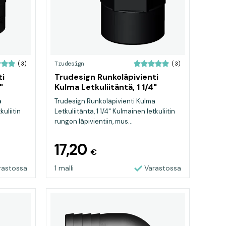
Trudesign
(3)
(3)
ti
Trudesign Runkoläpivienti
"
Kulma Letkuliitäntä, 1 1/4"
a
Trudesign Runkoläpivienti Kulma
kuliitin
Letkuliitäntä, 1 1/4" Kulmainen letkuliitin
rungon läpivientiin, mus...
17,20
€
rastossa
1 malli
Varastossa