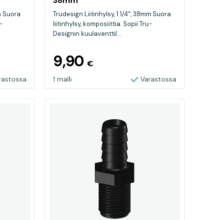
38mm
mm Suora
Trudesign Liitinhylsy, 1 1/4", 38mm Suora
-
liitinhylsy, komposiittia. Sopii Tru-
Designin kuulaventtil...
9,90
€
rastossa
1 malli
Varastossa