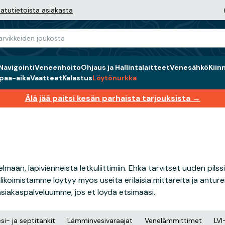
atutietoista asiakasta
Navigointi
Veneenhoito
Ohjaus ja Hallintalaitteet
Venesähkö
Kiin
paa-aika
Vaatteet
Kalastus
Löytönurkka
Älä jää paitsi kesän parhaista tarjouksista →
lmään, läpivienneistä letkuliittimiin. Ehkä tarvitset uuden pil
likoimistamme löytyy myös useita erilaisia mittareita ja anture
 asiakaspalveluumme, jos et löydä etsimääsi.
si- ja septitankit
Lämminvesivaraajat
Venelämmittimet
LVI