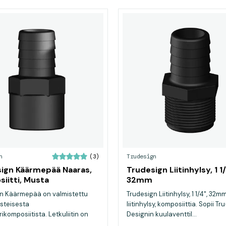
n
Trudesign
(3)
ign Käärmepää Naaras,
Trudesign Liitinhylsy, 1 1/
iitti, Musta
32mm
n Käärmepää on valmistettu
Trudesign Liitinhylsy, 1 1/4", 32
isteisesta
liitinhylsy, komposiittia. Sopii Tru
ikomposiitista. Letkuliitin on
Designin kuulaventtil...