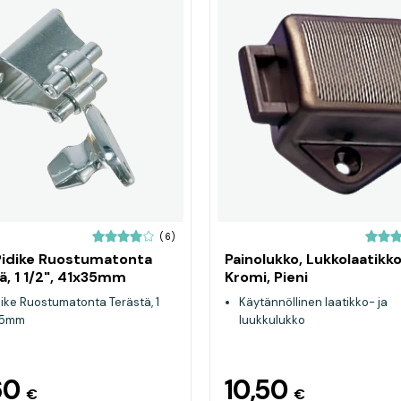
(6)
idike Ruostumatonta
Painolukko, Lukkolaatikk
ä, 1 1/2", 41x35mm
Kromi, Pieni
ike Ruostumatonta Terästä, 1
Käytännöllinen laatikko- ja
x35mm
luukkulukko
60
10,50
€
€