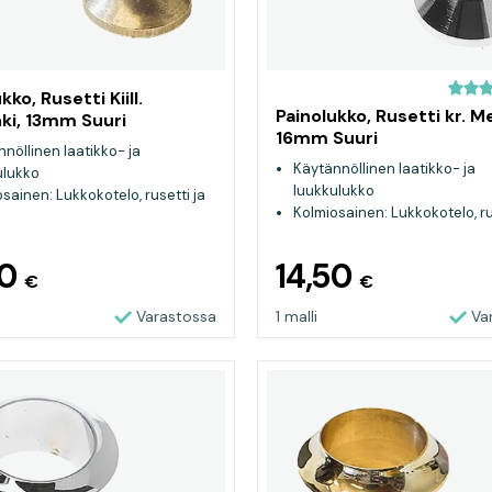
kko, Rusetti Kiill.
Painolukko, Rusetti kr. Me
ki, 13mm Suuri
16mm Suuri
nöllinen laatikko- ja
Käytännöllinen laatikko- ja
ulukko
luukkulukko
sainen: Lukkokotelo, rusetti ja
Kolmiosainen: Lukkokotelo, ru
nuppi
50
14,50
€
€
Varastossa
1 malli
Va