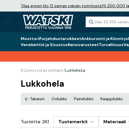
Tilaa ennen klo 12 saman päivän toimitusta
Yli 200 000 la
Moottori
Purjehdustarvikkeet
Ankkurointi ja Kiinnitys
Venekeittiö ja Sisustus
Kansivarusteet
Turvallisuus
Va
Kiinnitystarvikkeet
/
Lukkohela
Lukkohela
Takaisin
Ovilukko
Painelukko
Kaappilukko
Tuotetta: 261
Tuotemerkit
Materiaali