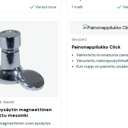
Varastossa
1 malli
Va
Osculati
Painonappilukko Click
Valmistettu kromatusta zama
Varustettu nailonpysäyttimel
Kun nuppi on painettu sisään 
varmistussalpa on kytketty e
luukkua voida avata
& Suardi
pysäytin magneettinen
tu messinki
 magneettinen oven pysäytys