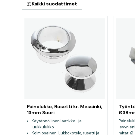
Kaikki suodattimet
Painolukko, Rusetti kr. Messinki,
Työntö
13mm Suuri
Ø38m
Käytännöllinen laatikko- ja
Paineluk
luukkulukko
levyn e
Kolmiosainen: Lukkokotelo, rusetti ja
mitat: 