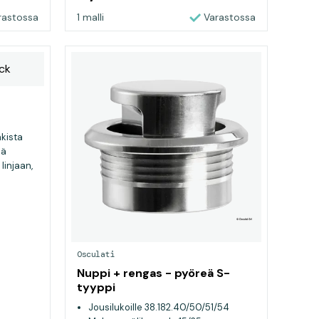
rastossa
1 malli
Varastossa
kista
lä
linjaan,
ikä
Osculati
Nuppi + rengas - pyöreä S-
tyyppi
Jousilukoille 38.182.40/50/51/54