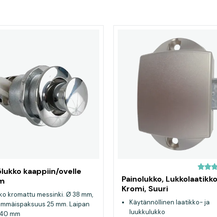
lukko kaappiin/ovelle
Painolukko, Lukkolaatikk
m
Kromi, Suuri
ko kromattu messinki. Ø 38 mm,
Käytännöllinen laatikko- ja
nimmäispaksuus 25 mm. Laipan
luukkulukko
Ø 40 mm