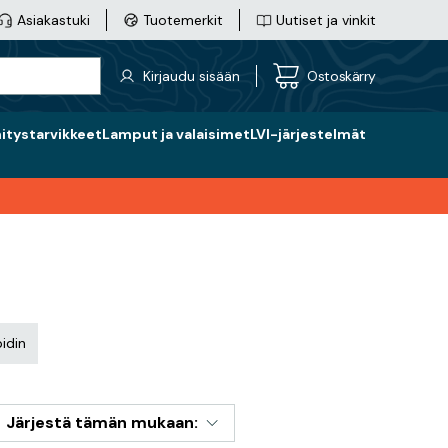
Asiakastuki
Tuotemerkit
Uutiset ja vinkit
Kirjaudu sisään
Ostoskärry
nitystarvikkeet
Lamput ja valaisimet
LVI-järjestelmät
idin
Järjestä tämän mukaan: