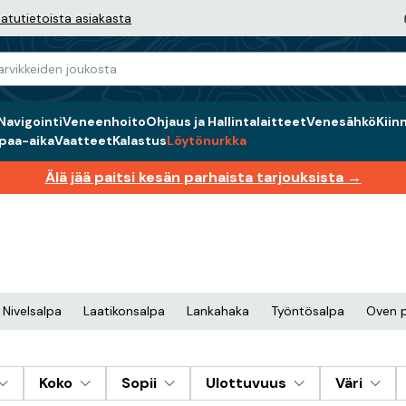
atutietoista asiakasta
Navigointi
Veneenhoito
Ohjaus ja Hallintalaitteet
Venesähkö
Kiin
paa-aika
Vaatteet
Kalastus
Löytönurkka
Älä jää paitsi kesän parhaista tarjouksista →
Nivelsalpa
Laatikonsalpa
Lankahaka
Työntösalpa
Oven p
Koko
Sopii
Ulottuvuus
Väri