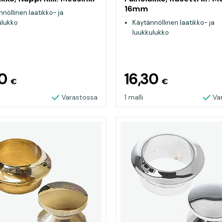
16mm
nöllinen laatikko- ja
ulukko
Käytännöllinen laatikko- ja
luukkulukko
30
16,30
€
€
Varastossa
1 malli
Va