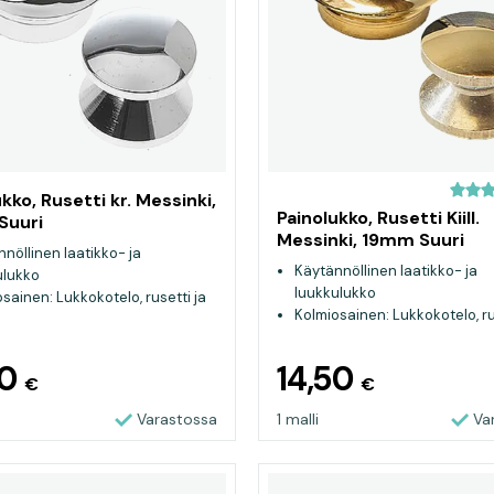
kko, Rusetti kr. Messinki,
Painolukko, Rusetti Kiill.
Suuri
Messinki, 19mm Suuri
nöllinen laatikko- ja
Käytännöllinen laatikko- ja
ulukko
luukkulukko
sainen: Lukkokotelo, rusetti ja
Kolmiosainen: Lukkokotelo, ru
nuppi
50
14,50
€
€
Varastossa
1 malli
Va