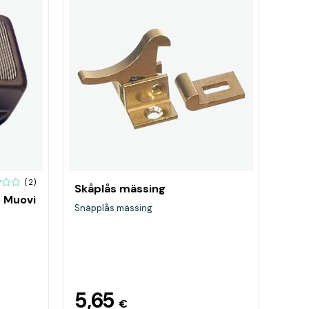
(2)
Skåplås mässing
o Muovi
Snäpplås mässing
5,65
€