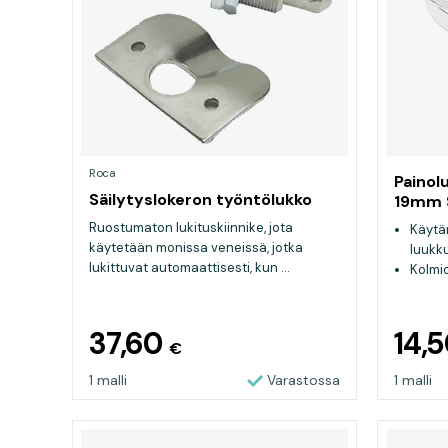
Roca
Painolu
Säilytyslokeron työntölukko
19mm 
Ruostumaton lukituskiinnike, jota
Käytän
käytetään monissa veneissä, jotka
luukk
lukittuvat automaattisesti, kun ...
Kolmio
nuppi
37,60
14,
€
1 malli
Varastossa
1 malli