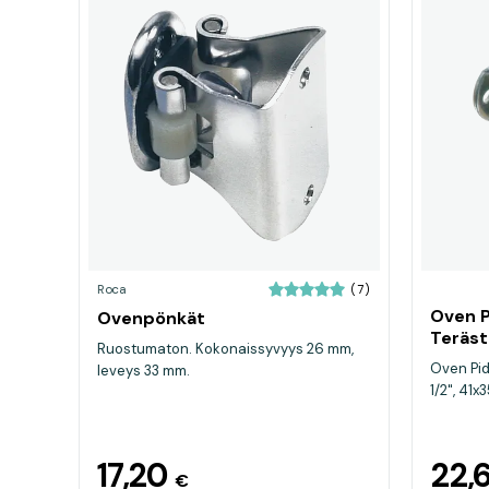
Roca
(7)
Oven P
Ovenpönkät
Teräst
Ruostumaton. Kokonaissyvyys 26 mm,
Oven Pid
leveys 33 mm.
1/2", 41
17,20
22,
€