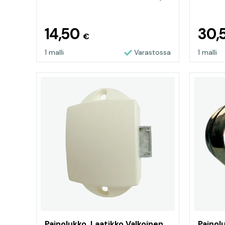
nuppi
14,50
30,
€
1 malli
Varastossa
1 malli
Painolukko, Laatikko Valkoinen,
Painolu