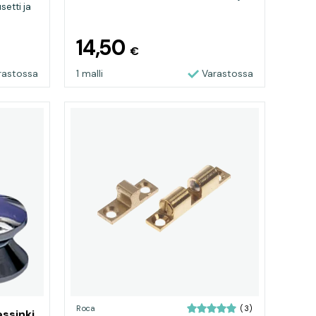
setti ja
nuppi
14,50
€
rastossa
1 malli
Varastossa
Roca
(3)
ssinki,