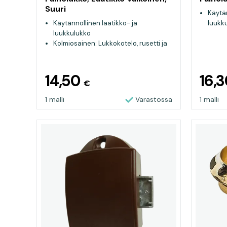
Suuri
Käytän
Käytännöllinen laatikko- ja
luukk
luukkulukko
Kolmiosainen: Lukkokotelo, rusetti ja
nuppi
14,50
16,
€
1 malli
Varastossa
1 malli