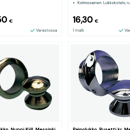
Kolmiosainen: Lukkokotelo, ru
nuppi
50
16,30
€
€
Varastossa
1 malli
Va
kko, Nuppi Kiill. Messinki
Painolukko, Rusetti kr. Me