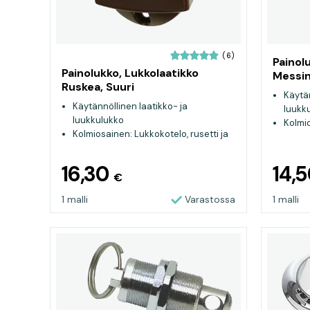
(6)
Painolu
Painolukko, Lukkolaatikko
Messin
Ruskea, Suuri
Käytän
Käytännöllinen laatikko- ja
luukk
luukkulukko
Kolmio
Kolmiosainen: Lukkokotelo, rusetti ja
nuppi
nuppi
16,30
14,
€
1 malli
Varastossa
1 malli