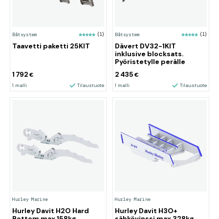
Båtsystem
(1)
Båtsystem
(1)
Taavetti paketti 25KIT
Dävert DV32-1KIT
inklusive blocksats.
Pyöristetylle perälle
1 792
2 435
€
€
1 malli
Tilaustuote
1 malli
Tilaustuote
Hurley Marine
Hurley Marine
Hurley Davit H2O Hard
Hurley Davit H3O+
Bottom max 158kg
sähkövinssi max 328kg