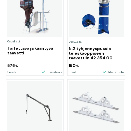
Osculati
Osculati
Taitettava ja kääntyvä
N.2 tyhjennyspussia
taavetti
teleskooppiseen
taavettiin 42.354.00
576
150
€
€
1 malli
Tilaustuote
1 malli
Tilaustuote