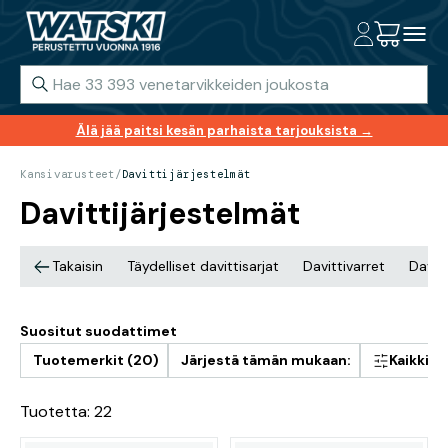
Älä jää paitsi kesän parhaista tarjouksista →
Kansivarusteet
/
Davittijärjestelmät
Davittijärjestelmät
Takaisin
Täydelliset davittisarjat
Davittivarret
Davit
Suositut suodattimet
Tuotemerkit (20)
Järjestä tämän mukaan:
Kaikki 
Tuotetta: 22