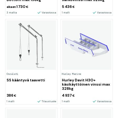
1 730
5 436
alkaen
€
€
3 mallia
Varastossa
1 malli
Varastossa
Osculati
Hurley Marine
SS kääntyvä taavetti
Hurley Davit H3O+
käsikäyttöinen vinssi max
328kg
386
4 937
€
€
1 malli
Tilaustuote
1 malli
Varastossa