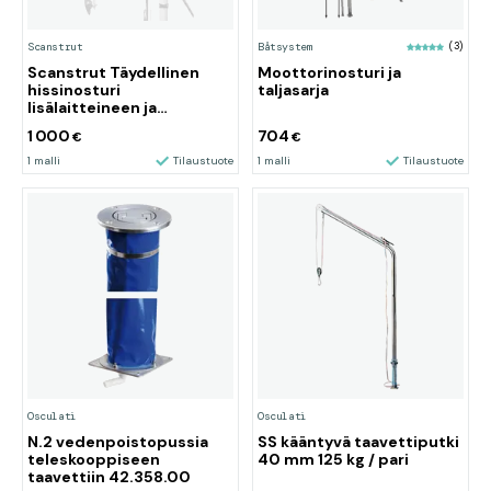
Scanstrut
Båtsystem
(3)
Scanstrut Täydellinen
Moottorinosturi ja
hissinosturi
taljasarja
lisälaitteineen ja
työkaluineen SC120
1 000
704
€
€
1 malli
Tilaustuote
1 malli
Tilaustuote
Osculati
Osculati
N.2 vedenpoistopussia
SS kääntyvä taavettiputki
teleskooppiseen
40 mm 125 kg / pari
taavettiin 42.358.00