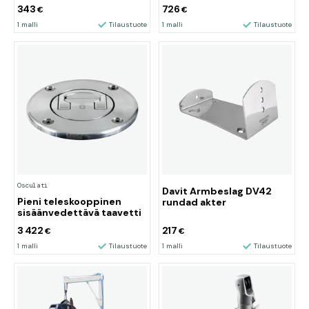
343
726
€
€
1 malli
Tilaustuote
1 malli
Tilaustuote
Osculati
Davit Armbeslag DV42
Pieni teleskooppinen
rundad akter
sisäänvedettävä taavetti
3 422
217
€
€
1 malli
Tilaustuote
1 malli
Tilaustuote