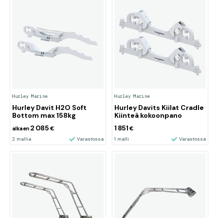
Hurley Marine
Hurley Marine
Hurley Davit H2O Soft
Hurley Davits Kiilat Cradle
Bottom max 158kg
Kiinteä kokoonpano
2 085
1 851
alkaen
€
€
2 mallia
Varastossa
1 malli
Varastossa