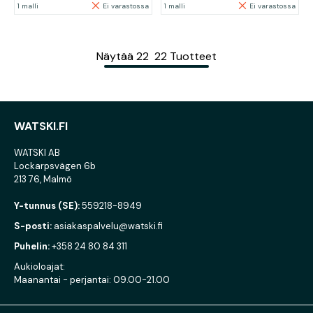
1 malli
Ei varastossa
1 malli
Ei varastossa
Näytää
22
22
Tuotteet
WATSKI.FI
WATSKI AB
Lockarpsvägen 6b
213 76, Malmö
Y-tunnus (SE):
559218-8949
S-posti:
asiakaspalvelu@watski.fi
Puhelin:
+358 24 80 84 311
Aukioloajat:
Maanantai - perjantai: 09.00-21.00