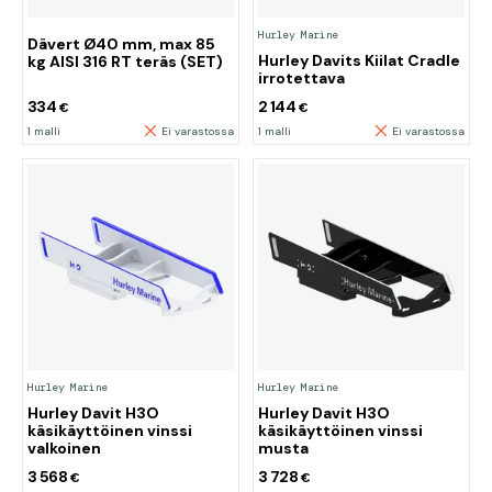
Hurley Marine
Dävert Ø40 mm, max 85
Hurley Davits Kiilat Cradle
kg AISI 316 RT teräs (SET)
irrotettava
334
2 144
€
€
1 malli
Ei varastossa
1 malli
Ei varastossa
Hurley Marine
Hurley Marine
Hurley Davit H3O
Hurley Davit H3O
käsikäyttöinen vinssi
käsikäyttöinen vinssi
valkoinen
musta
3 568
3 728
€
€