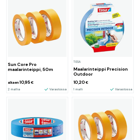
TESA
Sun Core Pro
Maalarinteippi Precision
maalarinteippi, 50m
Outdoor
10,95
10,20
alkaen
€
€
2 mallia
Varastossa
1 malli
Varastossa