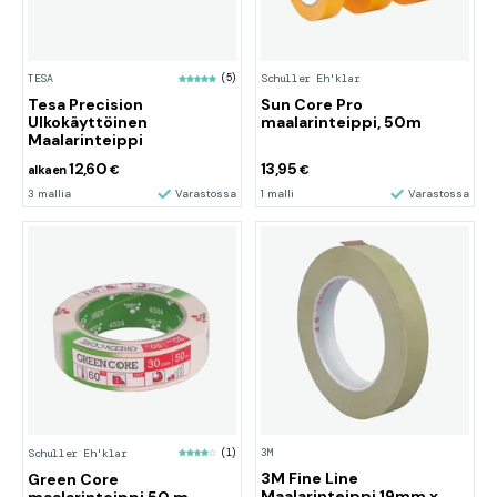
TESA
(5)
Schuller Eh'klar
Tesa Precision
Sun Core Pro
Ulkokäyttöinen
maalarinteippi, 50m
Maalarinteippi
12,60
13,95
alkaen
€
€
3 mallia
Varastossa
1 malli
Varastossa
3M
Schuller Eh'klar
(1)
3M Fine Line
Green Core
Maalarinteippi 19mm x