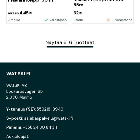
maalarinteippi 50 m
55m
4,45
62
alkaen
€
€
3 mallia
Varastossa
1 malli
Ei varastossa
Näytää
6
6
Tuotteet
WATSKI.FI
WATSKI AB
Lockarpsvägen 6b
213 76, Malmö
Y-tunnus (SE):
559218-8949
S-posti:
asiakaspalvelu@watski.fi
Puhelin:
+358 24 80 84 311
Aukioloajat: