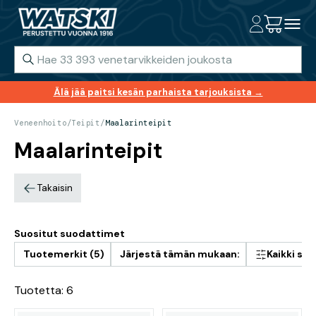
Älä jää paitsi kesän parhaista tarjouksista →
Veneenhoito
/
Teipit
/
Maalarinteipit
Maalarinteipit
Takaisin
Suositut suodattimet
Tuotemerkit (5)
Järjestä tämän mukaan:
Kaikki su
Tuotetta: 6