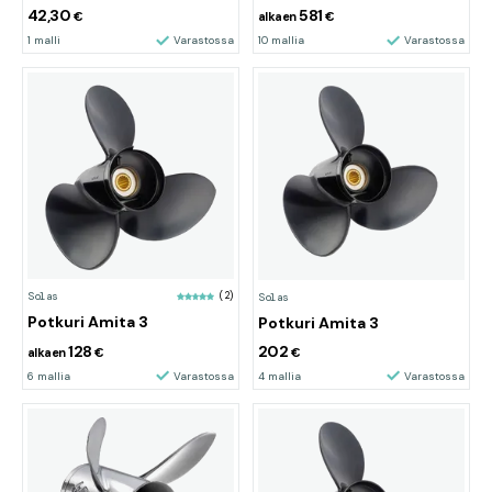
42,30
581
€
alkaen
€
1 malli
Varastossa
10 mallia
Varastossa
Solas
(2)
Solas
Potkuri Amita 3
Potkuri Amita 3
128
202
alkaen
€
€
6 mallia
Varastossa
4 mallia
Varastossa