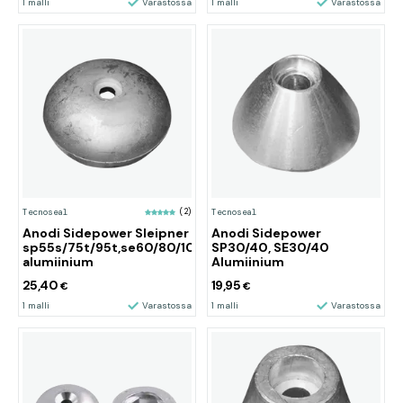
1 malli
Varastossa
1 malli
Varastossa
Tecnoseal
(2)
Tecnoseal
Anodi Sidepower Sleipner
Anodi Sidepower
sp55s/75t/95t,se60/80/100/185
SP30/40, SE30/40
alumiinium
Alumiinium
25,40
19,95
€
€
1 malli
Varastossa
1 malli
Varastossa