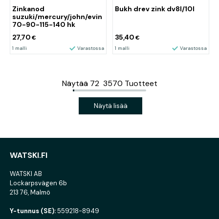
Zinkanod
Bukh drev zink dv8l/10l
suzuki/mercury/john/evin
70-90-115-140 hk
27,70
35,40
€
€
1 malli
Varastossa
1 malli
Varastossa
Näytää
72
3570
Tuotteet
Näytä lisää
WATSKI.FI
WATSKI AB
Lockarpsvägen 6b
213 76, Malmö
Y-tunnus (SE):
559218-8949