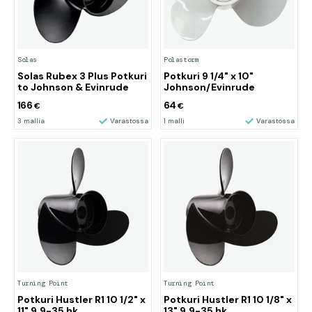
Solas
Polastorm
Solas Rubex 3 Plus Potkuri
Potkuri 9 1/4" x 10"
to Johnson & Evinrude
Johnson/Evinrude
166
64
€
€
3 mallia
Varastossa
1 malli
Varastossa
Turning Point
Turning Point
Potkuri Hustler R1 10 1/2" x
Potkuri Hustler R1 10 1/8" x
11" 9.9-35 hk
13" 9.9-35 hk