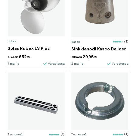
Solas
Kasco
(3)
Solas Rubex L3 Plus
Sinkkianodi Kasco De Icer
652
29,95
alkaen
€
alkaen
€
7 mallia
Varastossa
2 mallia
Varastossa
Tecnoseal
(2)
Tecnoseal
(1)