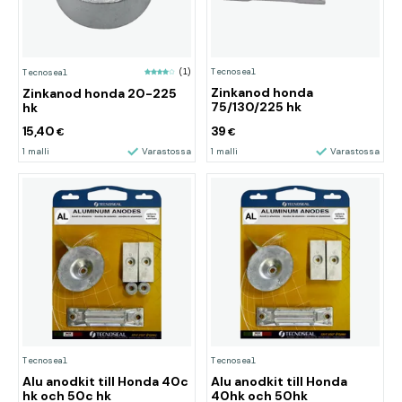
Tecnoseal
Tecnoseal
(1)
Zinkanod honda
Zinkanod honda 20-225
75/130/225 hk
hk
15,40
39
€
€
1 malli
Varastossa
1 malli
Varastossa
Tecnoseal
Tecnoseal
Alu anodkit till Honda 40c
Alu anodkit till Honda
hk och 50c hk
40hk och 50hk