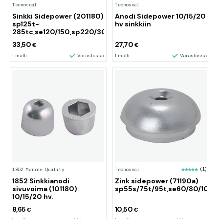
Tecnoseal
Tecnoseal
Sinkki Sidepower (201180)
Anodi Sidepower 10/15/20
sp125t-
hv sinkkiin
285tc,se120/150,sp220/300
33,50
27,70
€
€
1 malli
Varastossa
1 malli
Varastossa
1852 Marine Quality
Tecnoseal
(1)
1852 Sinkkianodi
Zink sidepower (71190a)
sivuvoima (101180)
sp55s/75t/95t,se60/80/100/
10/15/20 hv.
8,65
10,50
€
€