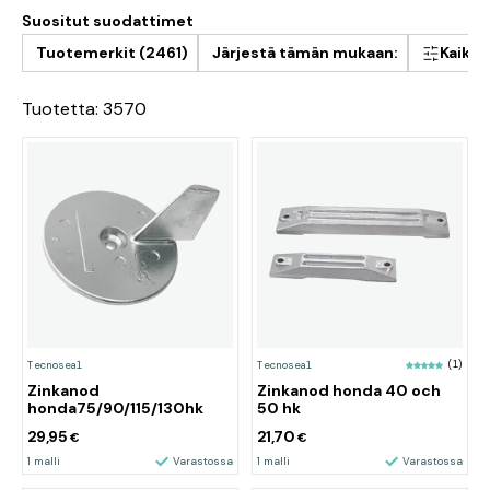
Suositut suodattimet
Tuotemerkit (2461)
Järjestä tämän mukaan:
Kaikki
Tuotetta: 3570
Tecnoseal
Tecnoseal
(1)
Zinkanod
Zinkanod honda 40 och
honda75/90/115/130hk
50 hk
29,95
21,70
€
€
1 malli
Varastossa
1 malli
Varastossa