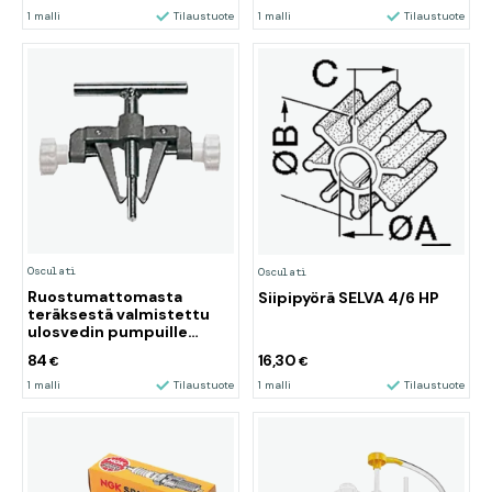
1 malli
Tilaustuote
1 malli
Tilaustuote
Osculati
Osculati
Ruostumattomasta
Siipipyörä SELVA 4/6 HP
teräksestä valmistettu
ulosvedin pumpuille
enintään 1" Ø
84
16,30
€
€
1 malli
Tilaustuote
1 malli
Tilaustuote