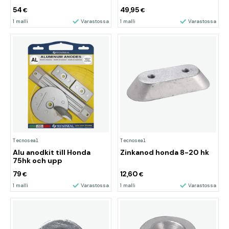
54
49,95
€
€
1 malli
Varastossa
1 malli
Varastossa
Tecnoseal
Tecnoseal
Alu anodkit till Honda
Zinkanod honda 8-20 hk
75hk och upp
79
12,60
€
€
1 malli
Varastossa
1 malli
Varastossa