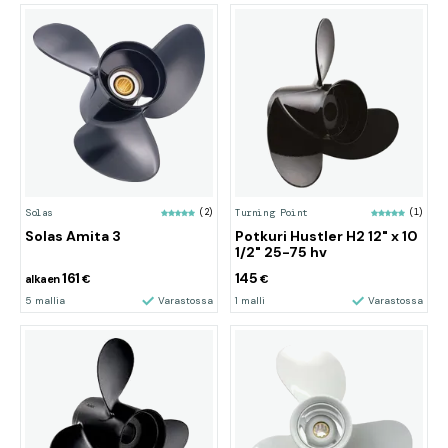
Solas
(2)
Turning Point
(1)
Solas Amita 3
Potkuri Hustler H2 12" x 10
1/2" 25-75 hv
161
145
alkaen
€
€
5 mallia
Varastossa
1 malli
Varastossa