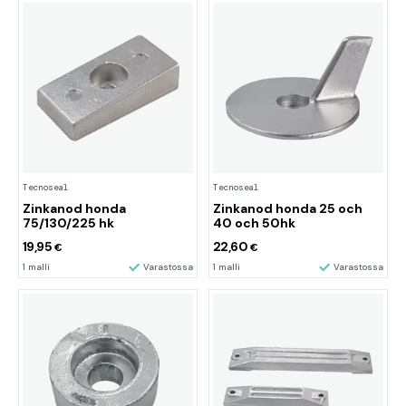
Tecnoseal
Tecnoseal
Zinkanod honda
Zinkanod honda 25 och
75/130/225 hk
40 och 50hk
19,95
22,60
€
€
1 malli
Varastossa
1 malli
Varastossa