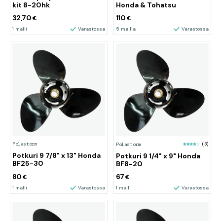
kit 8-20hk
Honda & Tohatsu
32,70
110
€
€
1 malli
Varastossa
5 mallia
Varastossa
Polastorm
Polastorm
(3)
Potkuri 9 7/8" x 13" Honda
Potkuri 9 1/4" x 9" Honda
BF25-30
BF8-20
80
67
€
€
1 malli
Varastossa
1 malli
Varastossa