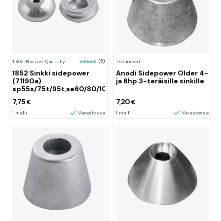
1852 Marine Quality
(8)
Tecnoseal
1852 Sinkki sidepower
Anodi Sidepower Older 4-
(71190a)
ja 6hp 3-teräisille sinkille
sp55s/75t/95t,se60/80/100/185
7,75
7,20
€
€
1 malli
Varastossa
1 malli
Varastossa