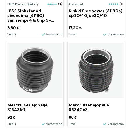
1852 Marine Quality
(1)
Tecnoseal
(5)
1852 Sinkki anodi
Sinkki Sidepower (31180a)
sivuvoima (61180)
sp30/40, se30/40
vanhempi 4 & 6hp 3-
lapainen
6,80
17,20
€
€
1 malli
Varastossa
1 malli
Varastossa
Mercruiser ajopalje
Mercruiser ajopalje
816431a1
86840a3
92
86
€
€
1 malli
Varastossa
1 malli
Varastossa