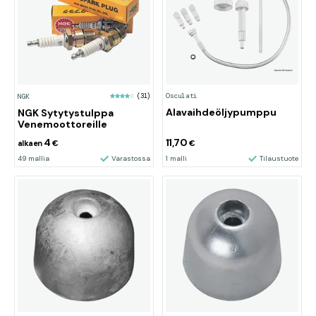
Osculati
NGK
(31)
Alavaihdeöljypumppu
NGK Sytytystulppa
Venemoottoreille
4
11,70
alkaen
€
€
49 mallia
Varastossa
1 malli
Tilaustuote