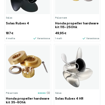
Solas
Polastorm
Solas Rubex 4
Honda propeller hardware
kit 115-250hk
187
49,95
€
€
4 mallia
Varastossa
1 malli
Varastossa
Polastorm
(1)
Solas
Honda propeller hardware
Solas Rubex 4 HR
kit 35-60hk