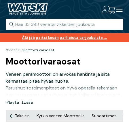
Älä jää paitsi kesän parhaista tarjouksista →
Moottori
/
Moottorivaraosat
Moottorivaraosat
Veneen perämoottori on arvokas hankinta ja siitä
kannattaa pitää hyvää huolta.
Perushuoltotoimenpiteet on hyvä opetella tekemään
itse, jotta osaat etsiä vikaa ja mahdollisesti korjata sen
vian ilmetessä ollessasi vesillä. Useimmat tarvittavat
Näytä lisää
huolto-osat ja varaosat voit tilata Watskin
verkkokaupasta. Aloita öljynvaihdosta, sytytystulpan,
Takaisin
Kytkin veneen Moottorille
Suodattimet
Imp
suodatinten ja siipipyörän vaihdosta.