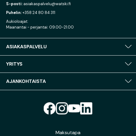
S-posti:
asiakaspalvelu@watski.fi
Puhelin:
+358 24 80 84 311
Aukioloajat:
Maanantai - perjantai: 09.00-21.00
ASIAKASPALVELU
YRITYS
AJANKOHTAISTA
Maksutapa