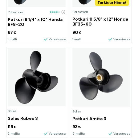
Tarkista Hinnat
Polastorm
Polastorm
(3)
Potkuri 11 5/8" x 12" Honda
Potkuri 9 1/4" x 10" Honda
BF35-60
BF8-20
67
90
€
€
1 malli
Varastossa
1 malli
Varastossa
Solas
Solas
Solas Rubex 3
Potkuri Amita 3
116
93
€
€
6 mallia
Varastossa
5 mallia
Varastossa