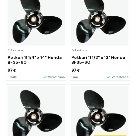
Polastorm
Polastorm
Potkuri 11 1/4" x 14" Honda
Potkuri 11 1/2" x 13" Honda
BF35-60
BF35-60
97
97
€
€
1 malli
Varastossa
1 malli
Varastossa