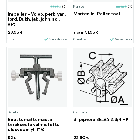
Martec
(3)
(9)
Martec In-Peller tool
Impeller - Volvo, perk, yan,
ford, Bukh, jab, john, sol,
vet
28,95
31,95
€
alkaen
€
1 malli
Varastossa
6 mallia
Varastossa
Osculati
Osculati
Ruostumattomasta
Siipipyörä SELVA 3.3/4 HP
teräksestä valmistettu
ulosvedin yli 1" Ø
pumpuille
92
22,60
€
€