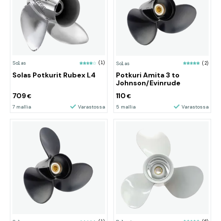
Solas
(1)
Solas
(2)
Potkuri Amita 3 to
Solas Potkurit Rubex L4
Johnson/Evinrude
709
110
€
€
7 mallia
Varastossa
5 mallia
Varastossa