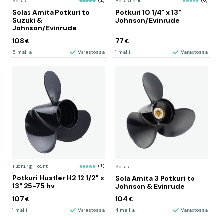
Polastorm
(6)
Solas
(1)
Potkuri 10 1/4" x 13"
Solas Amita Potkuri to
Johnson/Evinrude
Suzuki &
Johnson/Evinrude
108
77
€
€
5 mallia
Varastossa
1 malli
Varastossa
Turning Point
(1)
Solas
Potkuri Hustler H2 12 1/2" x
Sola Amita 3 Potkuri to
13" 25-75 hv
Johnson & Evinrude
107
104
€
€
1 malli
Varastossa
4 mallia
Varastossa