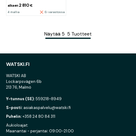
2 810
alkaen
€
4 mallia
Ei varastossa
Näytää
5
5
Tuotteet
WATSKI.FI
WATSKI AB
Lockarpsvägen 6b
213 76, Malmö
Y-tunnus (SE):
559218-8949
S-posti:
asiakaspalvelu@watski.fi
Puhelin:
+358 24 80 84 311
Aukioloajat:
Maanantai - perjantai: 09.00-21.00