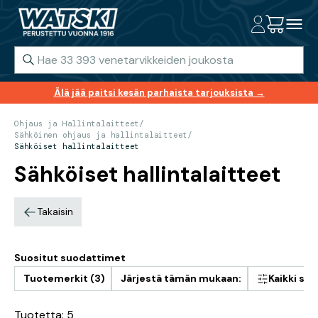
Älä jää paitsi kesän parhaista tarjouksista →
Ohjaus ja Hallintalaitteet
/
Sähköinen ohjaus ja hallintalaitteet
/
Sähköiset hallintalaitteet
Sähköiset hallintalaitteet
Takaisin
Suositut suodattimet
Tuotemerkit (3)
Järjestä tämän mukaan:
Kaikki su
Tuotetta: 5