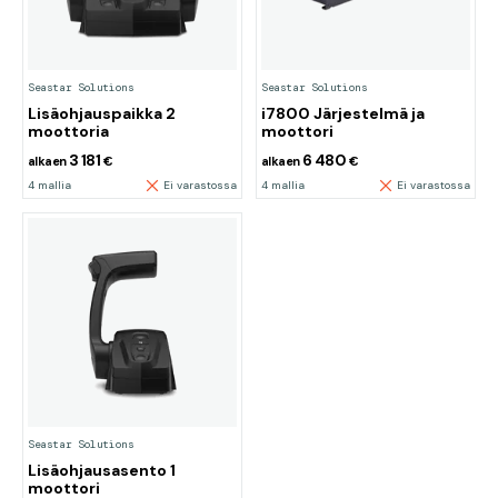
Seastar Solutions
Seastar Solutions
Lisäohjauspaikka 2
i7800 Järjestelmä ja
moottoria
moottori
3 181
6 480
alkaen
€
alkaen
€
4 mallia
Ei varastossa
4 mallia
Ei varastossa
Seastar Solutions
Lisäohjausasento 1
moottori