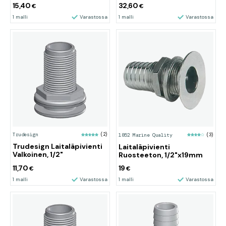
15,40
32,60
€
€
1 malli
Varastossa
1 malli
Varastossa
Trudesign
(2)
1852 Marine Quality
(3)
Trudesign Laitaläpivienti
Laitaläpivienti
Valkoinen, 1/2"
Ruosteeton, 1/2"x19mm
11,70
19
€
€
1 malli
Varastossa
1 malli
Varastossa