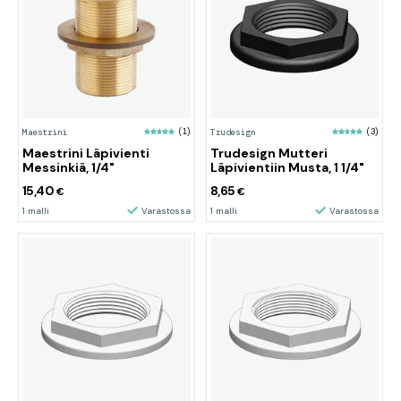
Maestrini
(1)
Trudesign
(3)
Maestrini Läpivienti
Trudesign Mutteri
Messinkiä, 1/4"
Läpivientiin Musta, 1 1/4"
15,40
8,65
€
€
1 malli
Varastossa
1 malli
Varastossa