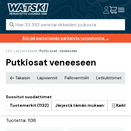
Älä jää paitsi kesän parhaista tarjouksista →
LVI-järjestelmät
/
Putkiosat veneeseen
Putkiosat veneeseen
Takaisin
Läpiviennit
Palloventtiilit
Letkuliittimet
P
Suositut suodattimet
Tuotemerkit (1132)
Järjestä tämän mukaan:
Kaikki
Tuotetta: 1136