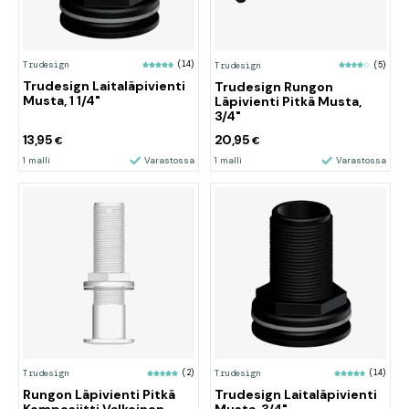
Trudesign
(14)
Trudesign
(5)
Trudesign Laitaläpivienti
Trudesign Rungon
Musta, 1 1/4"
Läpivienti Pitkä Musta,
3/4"
13,95
20,95
€
€
1 malli
Varastossa
1 malli
Varastossa
Trudesign
(2)
Trudesign
(14)
Rungon Läpivienti Pitkä
Trudesign Laitaläpivienti