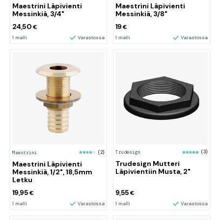
Maestrini Läpivienti
Maestrini Läpivienti
Messinkiä, 3/4"
Messinkiä, 3/8"
24,50
19
€
€
1 malli
Varastossa
1 malli
Varastossa
Trudesign
(3)
Maestrini
(2)
Trudesign Mutteri
Maestrini Läpivienti
Läpivientiin Musta, 2"
Messinkiä, 1/2", 18,5mm
Letku
19,95
9,55
€
€
1 malli
Varastossa
1 malli
Varastossa