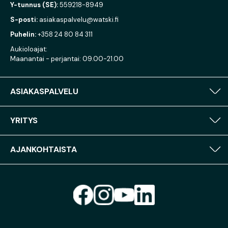
Y-tunnus (SE):
559218-8949
S-posti:
asiakaspalvelu@watski.fi
Puhelin:
+358 24 80 84 311
Aukioloajat:
Maanantai - perjantai: 09.00-21.00
ASIAKASPALVELU
YRITYS
AJANKOHTAISTA