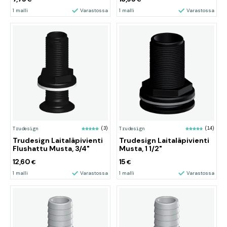
1 malli
Varastossa
1 malli
Varastossa
Trudesign
(3)
Trudesign
(14)
Trudesign Laitaläpivienti
Trudesign Laitaläpivienti
Flushattu Musta, 3/4"
Musta, 1 1/2"
12,60
15
€
€
1 malli
Varastossa
1 malli
Varastossa