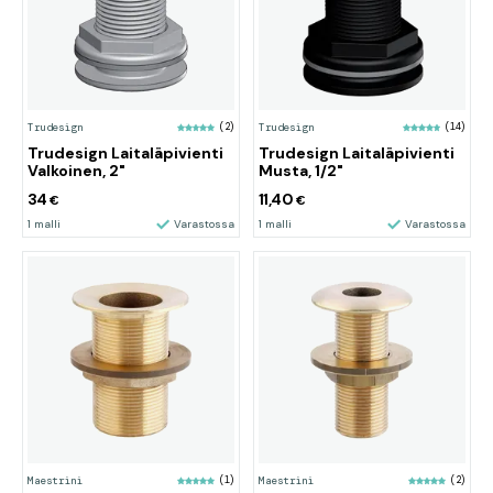
Trudesign
(2)
Trudesign
(14)
Trudesign Laitaläpivienti
Trudesign Laitaläpivienti
Valkoinen, 2"
Musta, 1/2"
34
11,40
€
€
1 malli
Varastossa
1 malli
Varastossa
Maestrini
(1)
Maestrini
(2)