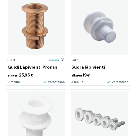
Guidi
(3)
Rule
Guidi Läpivienti Pronssi
Suora läpivienti
25,95
19
alkaen
€
alkaen
€
8 mallia
Varastossa
3 mallia
Varastossa