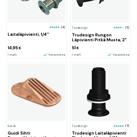
(4)
Trudesign
(5)
Laitaläpivienti, 1/4''
Trudesign Rungon
Läpivienti Pitkä Musta, 2"
14,95
51
€
€
1 malli
Varastossa
1 malli
Varastossa
Guidi
Trudesign
(3)
Guidi Sihti
Trudesign Laitaläpivienti