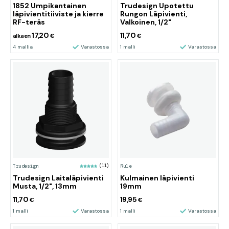
1852 Umpikantainen
Trudesign Upotettu
läpivientitiiviste ja kierre
Rungon Läpivienti,
RF-teräs
Valkoinen, 1/2"
17,20
11,70
alkaen
€
€
4 mallia
Varastossa
1 malli
Varastossa
Trudesign
(11)
Rule
Trudesign Laitaläpivienti
Kulmainen läpivienti
Musta, 1/2", 13mm
19mm
11,70
19,95
€
€
1 malli
Varastossa
1 malli
Varastossa