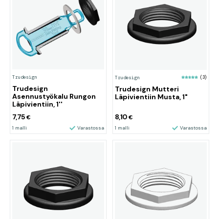
Trudesign
Trudesign
(3)
Trudesign
Trudesign Mutteri
Asennustyökalu Rungon
Läpivientiin Musta, 1"
Läpivientiin, 1''
7,75
8,10
€
€
1 malli
Varastossa
1 malli
Varastossa