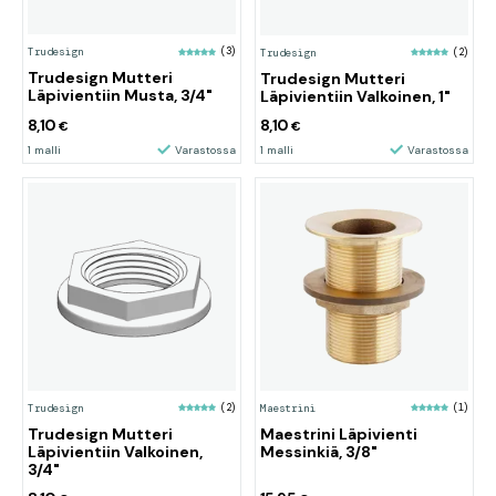
Trudesign
(3)
Trudesign
(2)
Trudesign Mutteri
Trudesign Mutteri
Läpivientiin Musta, 3/4"
Läpivientiin Valkoinen, 1"
8,10
8,10
€
€
1 malli
Varastossa
1 malli
Varastossa
Trudesign
(2)
Maestrini
(1)
Trudesign Mutteri
Maestrini Läpivienti
Läpivientiin Valkoinen,
Messinkiä, 3/8"
3/4"