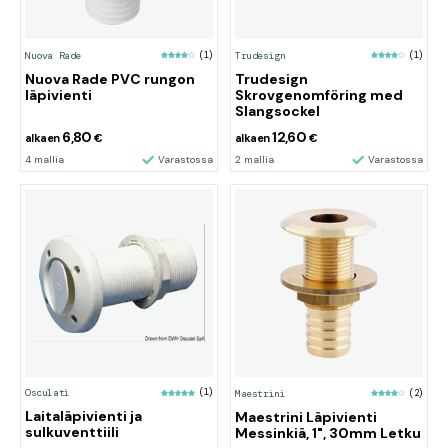
Nuova Rade
(1)
Trudesign
(1)
Nuova Rade PVC rungon
Trudesign
läpivienti
Skrovgenomföring med
Slangsockel
6,80
12,60
alkaen
€
alkaen
€
4 mallia
Varastossa
2 mallia
Varastossa
Osculati
(1)
Maestrini
(2)
Laitaläpivienti ja
Maestrini Läpivienti
sulkuventtiili
Messinkiä, 1", 30mm Letku