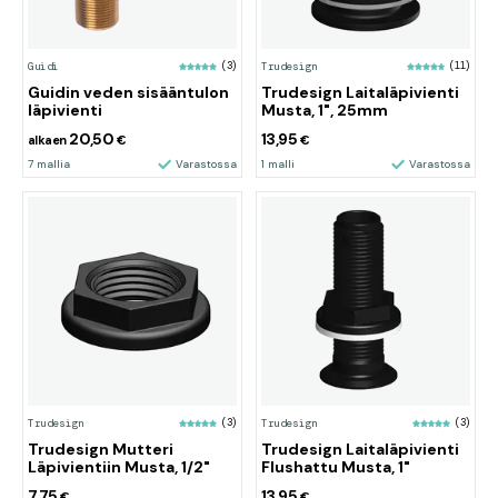
Guidi
(3)
Trudesign
(11)
Guidin veden sisääntulon
Trudesign Laitaläpivienti
läpivienti
Musta, 1", 25mm
20,50
13,95
alkaen
€
€
7 mallia
Varastossa
1 malli
Varastossa
Trudesign
(3)
Trudesign
(3)
Trudesign Mutteri
Trudesign Laitaläpivienti
Läpivientiin Musta, 1/2"
Flushattu Musta, 1"
7,75
13,95
€
€