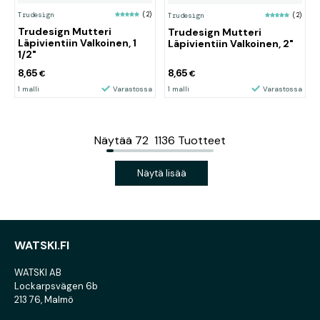
Trudesign
(2)
Trudesign
(2)
Trudesign Mutteri
Trudesign Mutteri
Läpivientiin Valkoinen, 1
Läpivientiin Valkoinen, 2"
1/2"
8,65
8,65
€
€
1 malli
Varastossa
1 malli
Varastossa
Näytää
72
1136
Tuotteet
Näytä lisää
WATSKI.FI
WATSKI AB
Lockarpsvägen 6b
213 76, Malmö