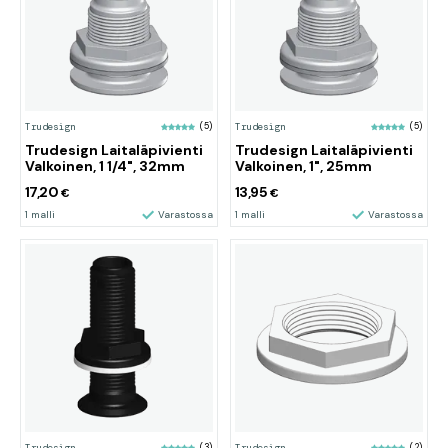
Trudesign
(5)
Trudesign
(5)
Trudesign Laitaläpivienti
Trudesign Laitaläpivienti
Valkoinen, 1 1/4", 32mm
Valkoinen, 1", 25mm
17,20
13,95
€
€
1 malli
Varastossa
1 malli
Varastossa
Trudesign
(3)
Trudesign
(2)