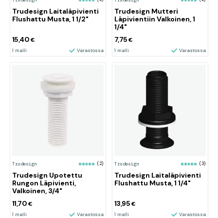
Trudesign Laitaläpivienti
Trudesign Mutteri
Flushattu Musta, 1 1/2"
Läpivientiin Valkoinen, 1
1/4"
15,40
7,75
€
€
1 malli
Varastossa
1 malli
Varastossa
Trudesign
(2)
Trudesign
(3)
Trudesign Upotettu
Trudesign Laitaläpivienti
Rungon Läpivienti,
Flushattu Musta, 1 1/4"
Valkoinen, 3/4"
11,70
13,95
€
€
1 malli
Varastossa
1 malli
Varastossa