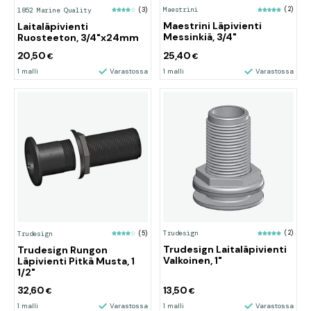
Maestrini
(2)
1852 Marine Quality
(3)
Maestrini Läpivienti
Laitaläpivienti
Messinkiä, 3/4"
Ruosteeton, 3/4"x24mm
20,50
25,40
€
€
1 malli
Varastossa
1 malli
Varastossa
Trudesign
(2)
Trudesign
(5)
Trudesign Laitaläpivienti
Trudesign Rungon
Valkoinen, 1"
Läpivienti Pitkä Musta, 1
1/2"
32,60
13,50
€
€
1 malli
Varastossa
1 malli
Varastossa