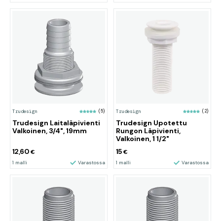
Trudesign
(5)
Trudesign
(2)
Trudesign Laitaläpivienti
Trudesign Upotettu
Valkoinen, 3/4", 19mm
Rungon Läpivienti,
Valkoinen, 1 1/2"
12,60
15
€
€
1 malli
Varastossa
1 malli
Varastossa