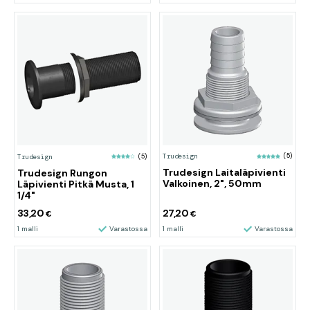
Trudesign
(5)
Trudesign
(5)
Trudesign Laitaläpivienti
Trudesign Rungon
Valkoinen, 2", 50mm
Läpivienti Pitkä Musta, 1
1/4"
33,20
27,20
€
€
1 malli
Varastossa
1 malli
Varastossa