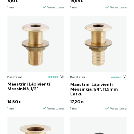
8,10
15,95
€
€
1 malli
Varastossa
1 malli
Varastossa
Maestrini
(2)
Maestrini
(2)
Maestrini Läpivienti
Maestrini Läpivienti
Messinkiä, 1/2"
Messinkiä, 1/4", 11,5mm
Letku
14,50
17,20
€
€
1 malli
Varastossa
1 malli
Varastossa