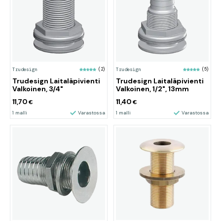
Trudesign
(2)
Trudesign
(5)
Trudesign Laitaläpivienti
Trudesign Laitaläpivienti
Valkoinen, 3/4"
Valkoinen, 1/2", 13mm
11,70
11,40
€
€
1 malli
Varastossa
1 malli
Varastossa