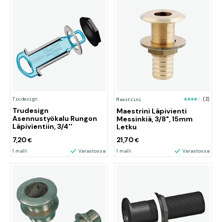
Trudesign
Maestrini
(2)
Trudesign
Maestrini Läpivienti
Asennustyökalu Rungon
Messinkiä, 3/8", 15mm
Läpivientiin, 3/4''
Letku
7,20
21,70
€
€
1 malli
Varastossa
1 malli
Varastossa