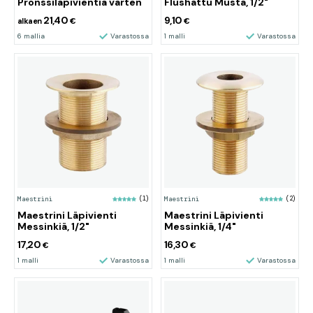
Pronssiläpivientiä varten
Flushattu Musta, 1/2"
21,40
9,10
alkaen
€
€
6 mallia
Varastossa
1 malli
Varastossa
Maestrini
(1)
Maestrini
(2)
Maestrini Läpivienti
Maestrini Läpivienti
Messinkiä, 1/2"
Messinkiä, 1/4"
17,20
16,30
€
€
1 malli
Varastossa
1 malli
Varastossa