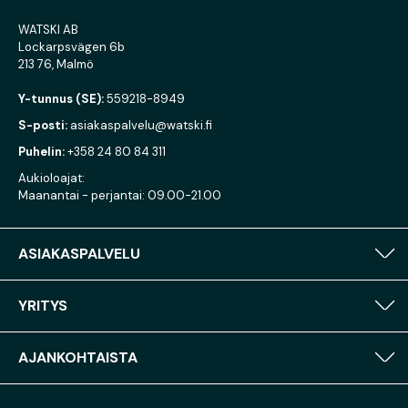
WATSKI AB
Lockarpsvägen 6b
213 76, Malmö
Y-tunnus (SE):
559218-8949
S-posti:
asiakaspalvelu@watski.fi
Puhelin:
+358 24 80 84 311
Aukioloajat:
Maanantai - perjantai: 09.00-21.00
ASIAKASPALVELU
YRITYS
AJANKOHTAISTA