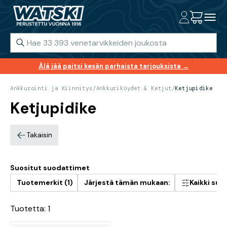
Älä jää paitsi kesän parhaista tarjouksista →
Ankkurointi ja Kiinnitys
/
Ankkuriköydet & Ketjut
/
Ketjupidike
Ketjupidike
Takaisin
Suositut suodattimet
Tuotemerkit (1)
Järjestä tämän mukaan:
Kaikki su
Tuotetta: 1