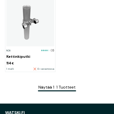
NOA
(2)
Kettinkiputki
114
€
1 malli
Ei varastossa
Näytää
1
1
Tuotteet
WATSKI.FI