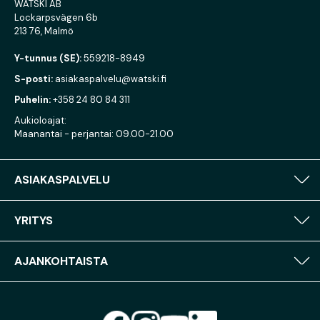
WATSKI AB
Lockarpsvägen 6b
213 76, Malmö
Y-tunnus (SE):
559218-8949
S-posti:
asiakaspalvelu@watski.fi
Puhelin:
+358 24 80 84 311
Aukioloajat:
Maanantai - perjantai: 09.00-21.00
ASIAKASPALVELU
YRITYS
AJANKOHTAISTA