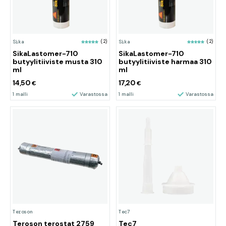
Sika
(2)
Sika
(2)
SikaLastomer-710
SikaLastomer-710
butyylitiiviste musta 310
butyylitiiviste harmaa 310
ml
ml
14,50
17,20
€
€
1 malli
Varastossa
1 malli
Varastossa
Teroson
Tec7
Teroson terostat 2759
Tec7