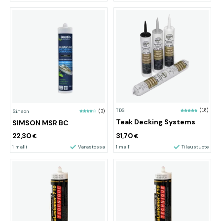
TDS
(18)
Simson
(2)
Teak Decking Systems
SIMSON MSR BC
22,30
31,70
€
€
1 malli
Varastossa
1 malli
Tilaustuote