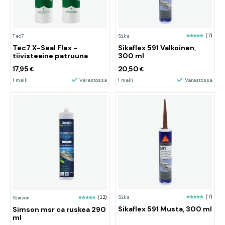
Tec7
Sika
(7)
Tec7 X-Seal Flex -
Sikaflex 591 Valkoinen,
tiivisteaine patruuna
300 ml
17,95
20,50
€
€
1 malli
Varastossa
1 malli
Varastossa
Sika
(7)
Simson
(12)
Sikaflex 591 Musta, 300 ml
Simson msr ca ruskea 290
ml