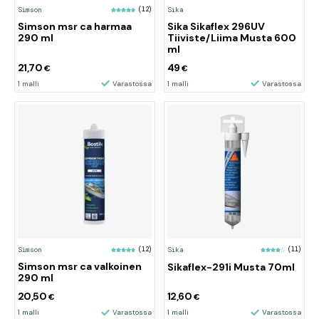
Sika
Simson
(12)
Sika Sikaflex 296UV
Simson msr ca harmaa
Tiiviste/Liima Musta 600
290 ml
ml
21,70
49
€
€
1 malli
Varastossa
1 malli
Varastossa
Sika
(11)
Simson
(12)
Simson msr ca valkoinen
Sikaflex-291i Musta 70ml
290 ml
20,50
12,60
€
€
1 malli
Varastossa
1 malli
Varastossa