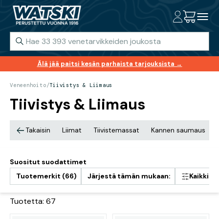
Älä jää paitsi kesän parhaista tarjouksista →
Veneenhoito
/
Tiivistys & Liimaus
Tiivistys & Liimaus
Takaisin
Liimat
Tiivistemassat
Kannen saumaus
Suositut suodattimet
Tuotemerkit (66)
Järjestä tämän mukaan:
Kaikki s
Tuotetta: 67