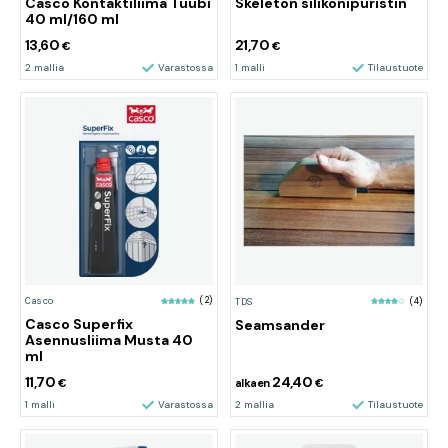
Casco Kontaktiliima Tuubi
Skeleton silikonipuristin
40 ml/160 ml
13,60
21,70
€
€
2 mallia
Varastossa
1 malli
Tilaustuote
Casco
(2)
TDS
(4)
Casco Superfix
Seamsander
Asennusliima Musta 40
ml
11,70
24,40
€
alkaen
€
1 malli
Varastossa
2 mallia
Tilaustuote