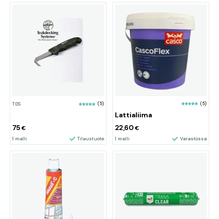
(5)
TDS
(5)
Lattialiima
75
22,60
€
€
1 malli
Tilaustuote
1 malli
Varastossa