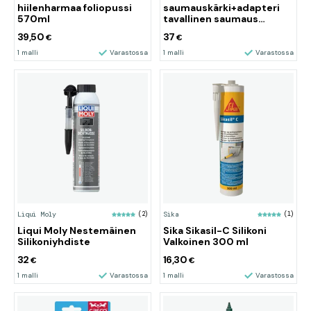
hiilenharmaa foliopussi
saumauskärki+adapteri
570ml
tavallinen saumaus
1600802:een 6 kpl
39,50
37
€
€
1 malli
Varastossa
1 malli
Varastossa
Liqui Moly
(2)
Sika
(1)
Liqui Moly Nestemäinen
Sika Sikasil-C Silikoni
Silikoniyhdiste
Valkoinen 300 ml
32
16,30
€
€
1 malli
Varastossa
1 malli
Varastossa