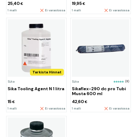
25,40
19,95
€
€
1 malli
Ei varastossa
1 malli
Ei varastossa
Tarkista Hinnat
Sika
Sika
(8)
Sika Tooling Agent N 1 litra
Sikaflex-290 dc pro Tubi
Musta 600 ml
15
42,60
€
€
1 malli
Ei varastossa
1 malli
Ei varastossa