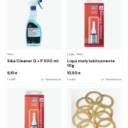
Sika
Liqui Moly
Sika Cleaner G + P 500 ml
Liqui moly lukitusneste
10g
9,10
10,50
€
€
1 malli
Varastossa
1 malli
Varastossa