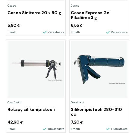
Casco
Casco
Casco Sinitarra 20 x 60 g
Casco Express Gel
Pikaliima 3 g
5,90
6,55
€
€
1 malli
Varastossa
1 malli
Varastossa
Osculati
Osculati
Rotapy silikonipistooli
Silikonipistooli 280-310
cc
42,60
7,20
€
€
1 malli
Tilaustuote
1 malli
Tilaustuote