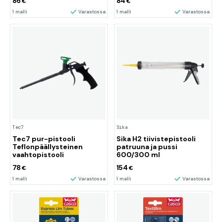
86
84
€
€
1 malli
Varastossa
1 malli
Varastossa
Tec7
Sika
Tec7 pur-pistooli
Sika H2 tiivistepistooli
Teflonpäällysteinen
patruuna ja pussi
vaahtopistooli
600/300 ml
78
154
€
€
1 malli
Varastossa
1 malli
Varastossa