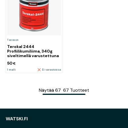
Teroson
Terokal 2444
Profiilikumiliima, 340g
siveltimellä varustettuna
50
€
1 malli
Ei varastossa
Näytää
67
67
Tuotteet
WATSKI.FI