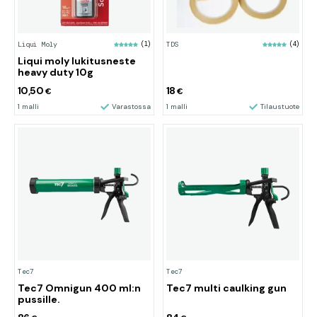
Liqui Moly
(1)
TDS
(4)
Liqui moly lukitusneste
heavy duty 10g
10,50
18
€
€
1 malli
Varastossa
1 malli
Tilaustuote
Tec7
Tec7
Tec7 Omnigun 400 ml:n
Tec7 multi caulking gun
pussille.