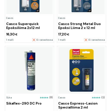
Casco
Casco
Casco Superquick
Casco Strong Metal Duo
Epoksiliima 2x12 ml
Epoksi Liima 2 x 12 ml
16,30
17,20
€
€
1 malli
Ei varastossa
1 malli
Ei varastossa
Sika
(8)
Casco
(1)
Sikaflex-290 DC Pro
Casco Express-Lasion
Specialliima 2 ml