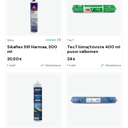
Sika
(7)
Tec7
Sikaflex 591 Harmaa, 300
Tec7 liima/tiiviste 400 ml
ml
pussi valkoinen
20,50
24
€
€
1 malli
Varastossa
1 malli
Varastossa