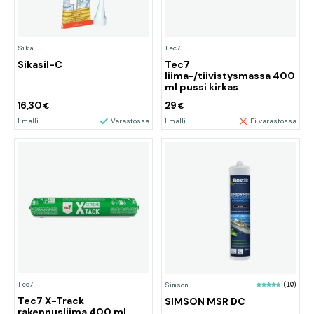
Sika
Tec7
Sikasil-C
Tec7
liima-/tiivistysmassa 400
ml pussi kirkas
16,30
29
€
€
1 malli
Varastossa
1 malli
Ei varastossa
Tec7
Simson
(10)
Tec7 X-Track
SIMSON MSR DC
rakennusliima 400 ml