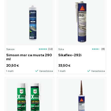
Sika
(6)
Simson
(12)
Simson msr ca musta 290
Sikaflex-292i
ml
20,50
33,50
€
€
1 malli
Varastossa
1 malli
Varastossa