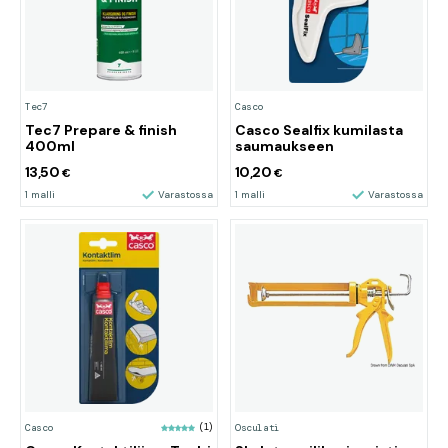
Tec7
Casco
Tec7 Prepare & finish
Casco Sealfix kumilasta
400ml
saumaukseen
13,50
10,20
€
€
1 malli
Varastossa
1 malli
Varastossa
Casco
(1)
Osculati