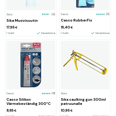
Casco
(1)
Sika
(1)
Casco RubberFix
Sika Muovisuutin
17,95
15,40
€
€
1 malli
Varastossa
1 malli
Varastossa
Casco
(3)
Sika
Casco Silikon
Sika caulking gun 300ml
Värmebeständig 300°C
patruunalle
8,65
10,95
€
€