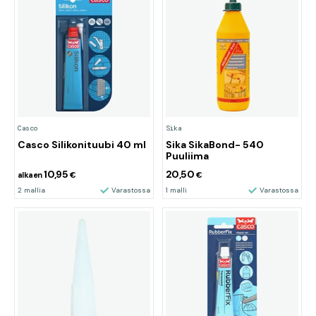
Casco
Sika
Casco Silikonituubi 40 ml
Sika SikaBond- 540
Puuliima
10,95
20,50
alkaen
€
€
2 mallia
Varastossa
1 malli
Varastossa