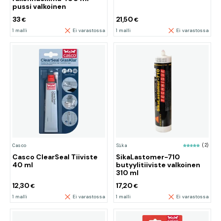
pussi valkoinen
33
21,50
€
€
1 malli
Ei varastossa
1 malli
Ei varastossa
Casco
Sika
(2)
Casco ClearSeal Tiiviste
SikaLastomer-710
40 ml
butyylitiiviste valkoinen
310 ml
12,30
17,20
€
€
1 malli
Ei varastossa
1 malli
Ei varastossa