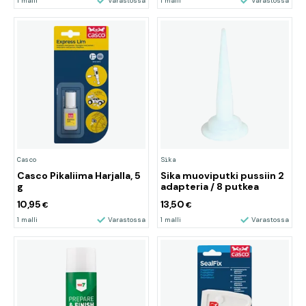
1 malli
Varastossa
1 malli
Varastossa
Casco
Sika
Casco Pikaliima Harjalla, 5
Sika muoviputki pussiin 2
g
adapteria / 8 putkea
10,95
13,50
€
€
1 malli
Varastossa
1 malli
Varastossa