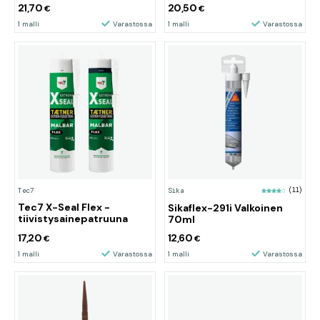
21,70
20,50
€
€
1 malli
Varastossa
1 malli
Varastossa
Tec7
Sika
(11)
Tec7 X-Seal Flex -
Sikaflex-291i Valkoinen
tiivistysainepatruuna
70ml
17,20
12,60
€
€
1 malli
Varastossa
1 malli
Varastossa