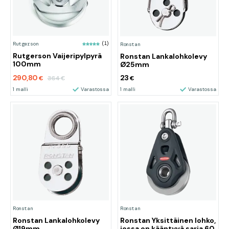
Rutgerson
(1)
Ronstan
Rutgerson Vaijeripylpyrä
Ronstan Lankalohkolevy
100mm
Ø25mm
290,80
23
364
€
€
€
1 malli
Varastossa
1 malli
Varastossa
Ronstan
Ronstan
Ronstan Lankalohkolevy
Ronstan Yksittäinen lohko,
Ø19mm
jossa on kääntyvä sarja 60,