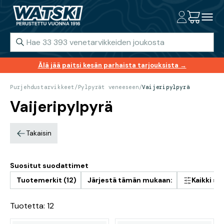
Älä jää paitsi kesän parhaista tarjouksista →
Purjehdustarvikkeet
/
Pylpyrät veneeseen
/
Vaijeripylpyrä
Vaijeripylpyrä
Takaisin
Suositut suodattimet
Tuotemerkit (12)
Järjestä tämän mukaan:
Kaikki s
Tuotetta: 12