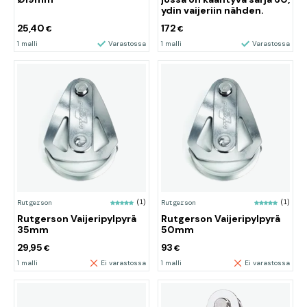
ydin vaijeriin nähden.
25,40
172
€
€
1 malli
Varastossa
1 malli
Varastossa
Rutgerson
(1)
Rutgerson
(1)
Rutgerson Vaijeripylpyrä
Rutgerson Vaijeripylpyrä
35mm
50mm
29,95
93
€
€
1 malli
Ei varastossa
1 malli
Ei varastossa