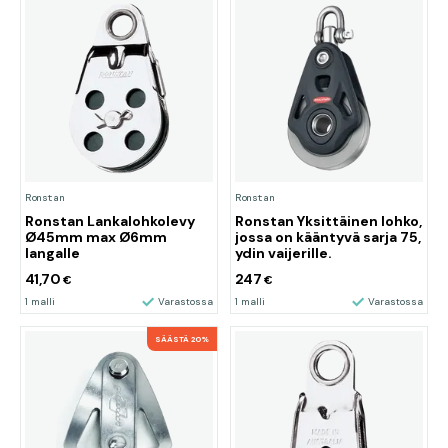
Ronstan
Ronstan
Ronstan Lankalohkolevy
Ronstan Yksittäinen lohko,
Ø45mm max Ø6mm
jossa on kääntyvä sarja 75,
langalle
ydin vaijerille.
41,70
247
€
€
1 malli
Varastossa
1 malli
Varastossa
SÄÄSTÄ 20%