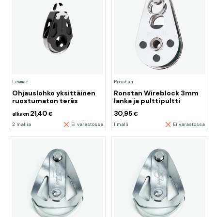
Lewmar
Ronstan
Ohjauslohko yksittäinen
Ronstan Wireblock 3mm
ruostumaton teräs
lanka ja pulttipultti
21,40
30,95
alkaen
€
€
2 mallia
Ei varastossa
1 malli
Ei varastossa