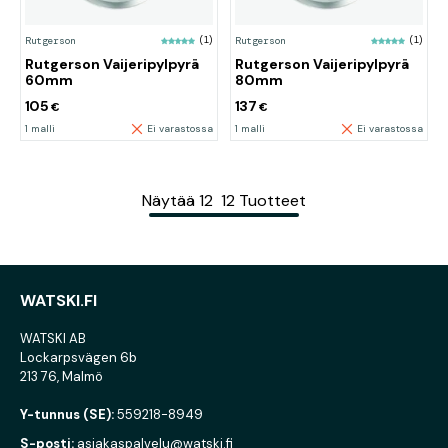
Rutgerson
(1)
Rutgerson
(1)
Rutgerson Vaijeripylpyrä
Rutgerson Vaijeripylpyrä
60mm
80mm
105
137
€
€
1 malli
Ei varastossa
1 malli
Ei varastossa
Näytää
12
12
Tuotteet
WATSKI.FI
WATSKI AB
Lockarpsvägen 6b
213 76, Malmö
Y-tunnus (SE):
559218-8949
S-posti:
asiakaspalvelu@watski.fi