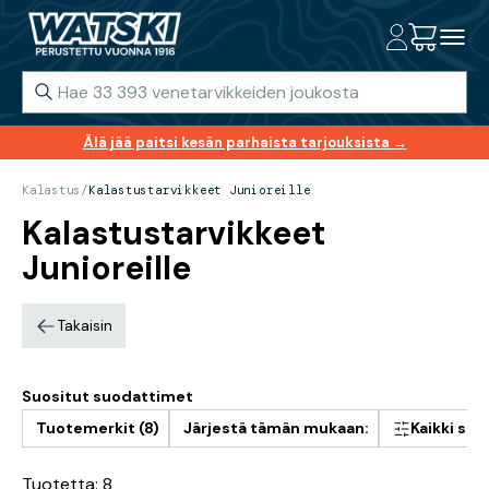
Älä jää paitsi kesän parhaista tarjouksista →
Kalastus
/
Kalastustarvikkeet Junioreille
Kalastustarvikkeet
Junioreille
Takaisin
Suositut suodattimet
Tuotemerkit (8)
Järjestä tämän mukaan:
Kaikki su
Tuotetta: 8