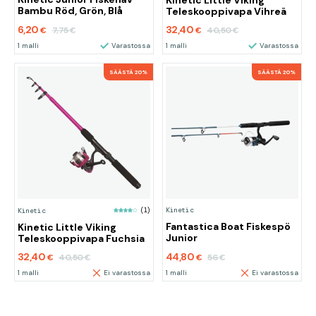
Kinetic Little Viking
Bambu Röd, Grön, Blå
Teleskooppivapa Vihreä
6,20
32,40
7,75
40,50
€
€
€
€
1 malli
Varastossa
1 malli
Varastossa
SÄÄSTÄ 20%
SÄÄSTÄ 20%
Kinetic
Kinetic
(1)
Fantastica Boat Fiskespö
Kinetic Little Viking
Junior
Teleskooppivapa Fuchsia
32,40
44,80
40,50
56
€
€
€
€
1 malli
Ei varastossa
1 malli
Ei varastossa