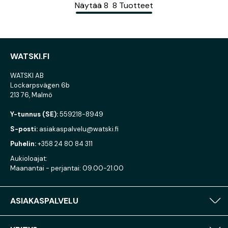
Näytää
8
8
Tuotteet
WATSKI.FI
WATSKI AB
Lockarpsvägen 6b
213 76, Malmö
Y-tunnus (SE):
559218-8949
S-posti:
asiakaspalvelu@watski.fi
Puhelin:
+358 24 80 84 311
Aukioloajat:
Maanantai - perjantai: 09.00-21.00
ASIAKASPALVELU