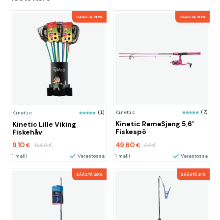
SÄÄSTÄ 20%
SÄÄSTÄ 20%
Kinetic
(2)
Kinetic
(1)
Kinetic RamaSjang 5,6'
Kinetic Lille Viking
Fiskespö
Fiskehåv
9,10
49,60
11,40
62
€
€
€
€
1 malli
Varastossa
1 malli
Varastossa
SÄÄSTÄ 20%
SÄÄSTÄ 21%