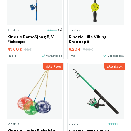
Kinetic
(2)
Kinetic
Kinetic RamaSjang 5,6'
Kinetic Lille Viking
Fiskespö
Krabbspö
49,60
6,20
62
7,80
€
€
€
€
1 malli
Varastossa
1 malli
Varastossa
SÄÄSTÄ 20%
SÄÄSTÄ 20%
Kinetic
Kinetic
(1)
Kinetic Junior Fiskehåv