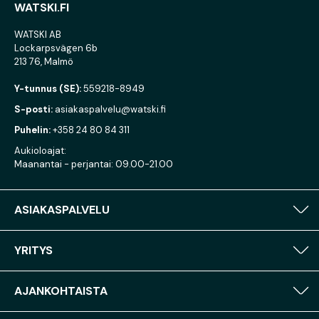
WATSKI.FI
WATSKI AB
Lockarpsvägen 6b
213 76, Malmö
Y-tunnus (SE):
559218-8949
S-posti:
asiakaspalvelu@watski.fi
Puhelin:
+358 24 80 84 311
Aukioloajat:
Maanantai - perjantai: 09.00-21.00
ASIAKASPALVELU
YRITYS
AJANKOHTAISTA