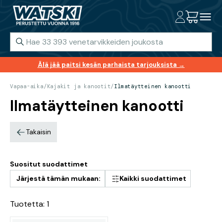
Älä jää paitsi kesän parhaista tarjouksista →
Vapaa-aika
/
Kajakit ja kanootit
/
Ilmatäytteinen kanootti
Ilmatäytteinen kanootti
Takaisin
Suositut suodattimet
Järjestä tämän mukaan:
Kaikki suodattimet
Tuotetta: 1