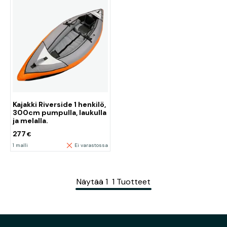
Kajakki Riverside 1 henkilö,
300cm pumpulla, laukulla
ja melalla.
277
€
1 malli
Ei varastossa
Näytää
1
1
Tuotteet