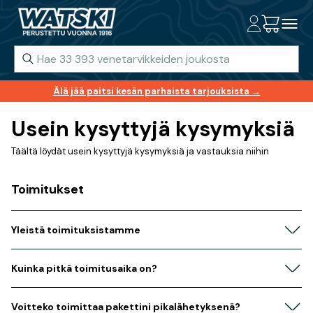
Älä jää paitsi kesän parhaista tarjouksista →
Usein kysyttyjä kysymyksiä
Täältä löydät usein kysyttyjä kysymyksiä ja vastauksia niihin
Toimitukset
Yleistä toimituksistamme
Kuinka pitkä toimitusaika on?
Voitteko toimittaa pakettini pikalähetyksenä?