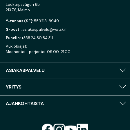
Lockarpsvägen 6b
213 76, Malmö
Y-tunnus (SE):
559218-8949
S-posti:
asiakaspalvelu@watski.fi
Puhelin:
+358 24 80 84 311
Aukioloajat:
Maanantai - perjantai: 09.00-21.00
ASIAKASPALVELU
YRITYS
AJANKOHTAISTA