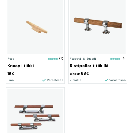
Roca
(1)
Foresti & Suardi
(3)
Knaapi, tiikki
Ristipollarit tiikillä
19
68
€
alkaen
€
1 malli
Varastossa
2 mallia
Varastossa