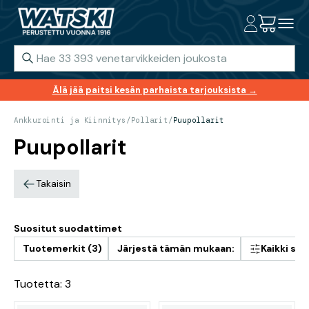
Älä jää paitsi kesän parhaista tarjouksista →
Ankkurointi ja Kiinnitys
/
Pollarit
/
Puupollarit
Puupollarit
Takaisin
Suositut suodattimet
Tuotemerkit (3)
Järjestä tämän mukaan:
Kaikki su
Tuotetta: 3