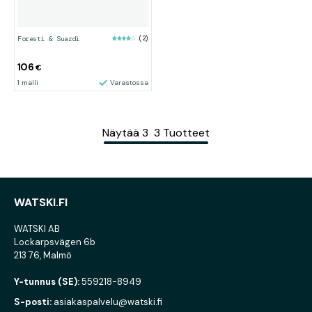
Foresti & Suardi
(2)
106
€
1 malli
Varastossa
Näytää
3
3
Tuotteet
WATSKI.FI
WATSKI AB
Lockarpsvägen 6b
213 76, Malmö
Y-tunnus (SE):
559218-8949
S-posti:
asiakaspalvelu@watski.fi