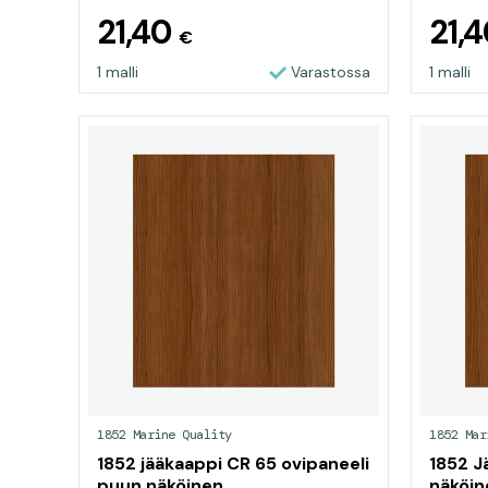
21,40
21,
€
1 malli
Varastossa
1 malli
1852 Marine Quality
1852 Mar
1852 jääkaappi CR 65 ovipaneeli
1852 J
puun näköinen
näköin