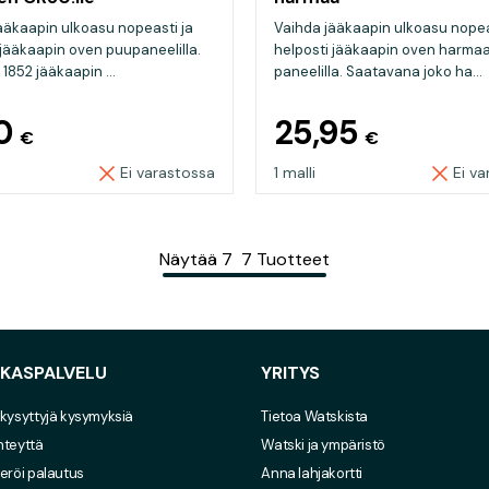
ääkaapin ulkoasu nopeasti ja
Vaihda jääkaapin ulkoasu nopea
 jääkaapin oven puupaneelilla.
helposti jääkaapin oven harmaa
1852 jääkaapin ...
paneelilla. Saatavana joko ha...
70
25,95
€
€
Ei varastossa
1 malli
Ei v
Näytää
7
7
Tuotteet
AKASPALVELU
YRITYS
 kysyttyjä kysymyksiä
Tietoa Watskista
hteyttä
Watski ja ympäristö
eröi palautus
Anna lahjakortti