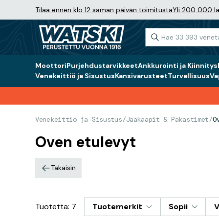
Tilaa ennen klo 12 saman päivän toimitusta
Yli 200 000 la
Moottori
Purjehdustarvikkeet
Ankkurointi ja Kiinnitys
Venekeittiö ja Sisustus
Kansivarusteet
Turvallisuus
Va
Venekeittiö ja Sisustus
/
Jääkaapit & Pakastimet
/
O
Oven etulevyt
Takaisin
Tuotetta: 7
Tuotemerkit
Sopii
V