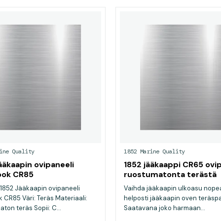
ine Quality
1852 Marine Quality
ääkaapin ovipaneeli
1852 jääkaappi CR65 ovip
ook CR85
ruostumatonta terästä
 1852 Jääkaapin ovipaneeli
Vaihda jääkaapin ulkoasu nopea
k CR85 Väri: Teräs Materiaali:
helposti jääkaapin oven teräspa
ton teräs Sopii: C...
Saatavana joko harmaan...