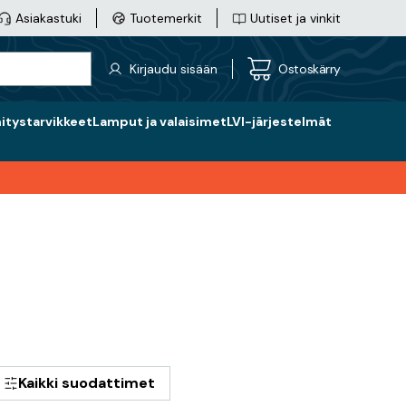
Asiakastuki
Tuotemerkit
Uutiset ja vinkit
Kirjaudu sisään
Ostoskärry
nitystarvikkeet
Lamput ja valaisimet
LVI-järjestelmät
Kaikki suodattimet