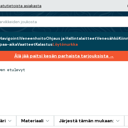
atutietoista asiakasta
Navigointi
Veneenhoito
Ohjaus ja Hallintalaitteet
Venesähkö
Kiin
paa-aika
Vaatteet
Kalastus
Löytönurkka
Älä jää paitsi kesän parhaista tarjouksista →
ven etulevyt
äri
Materiaali
Järjestä tämän mukaan: