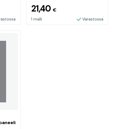
21,40
€
rastossa
1 malli
Varastossa
paneeli