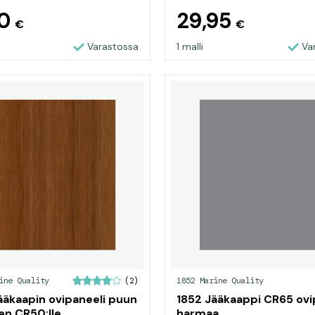
40
29,95
€
€
Varastossa
1 malli
Va
ine Quality
1852 Marine Quality
(2)
ääkaapin ovipaneeli puun
1852 Jääkaappi CR65 ovi
en CR50:lle
harmaa