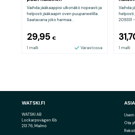
Vaihda jääkaappisi ulkonäkö nopeasti ja
Vaihda j
helposti jääkaapin oven puupaneelilla.
helposti
Saatavana joko harmaa...
209331 - 
29,95
31,
€
1 malli
Varastossa
1 malli
WATSKI.FI
ASI
WATSKI AB
Usein
Lockarpsvägen 6b
Ota y
213 76, Malmö
Rekist