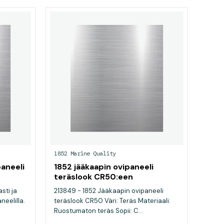
1852 Marine Quality
aneeli
1852 jääkaapin ovipaneeli
teräslook CR50:een
sti ja
213849 - 1852 Jääkaapin ovipaneeli
neelilla.
teräslook CR50 Väri: Teräs Materiaali:
Ruostumaton teräs Sopii: C...