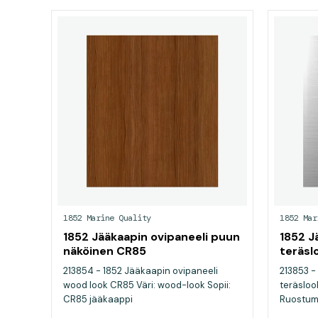
1852 Marine Quality
1852 Mar
1852 Jääkaapin ovipaneeli puun
1852 J
näköinen CR85
teräsl
213854 - 1852 Jääkaapin ovipaneeli
213853 -
wood look CR85 Väri: wood-look Sopii:
teräsloo
CR85 jääkaappi
Ruostuma