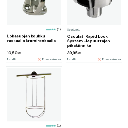
(1)
Osculati
Lokasuojan koukku
Osculati Rapid Lock
raskaalla kromirenkaalla
System -lepuuttajan
pikakiinnike
10,50
39,95
€
€
1 malli
Ei varastossa
1 malli
Ei varastossa
(1)