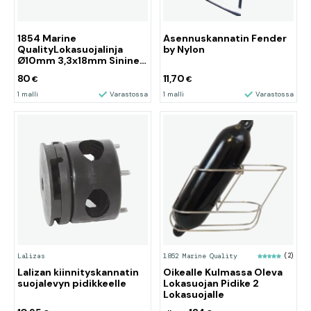
1854 Marine
Asennuskannatin Fender
QualityLokasuojalinja
by Nylon
Ø10mm 3,3x18mm Sininen
(Navy)
80
11,70
€
€
1 malli
Varastossa
1 malli
Varastossa
Lalizas
1852 Marine Quality
(2)
Lalizan kiinnityskannatin
Oikealle Kulmassa Oleva
suojalevyn pidikkeelle
Lokasuojan Pidike 2
Lokasuojalle