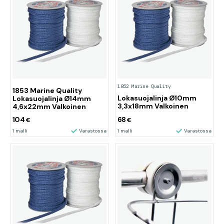
1852 Marine Quality
1853 Marine Quality
Lokasuojalinja Ø10mm
Lokasuojalinja Ø14mm
3,3x18mm Valkoinen
4,6x22mm Valkoinen
104
68
€
€
1 malli
Varastossa
1 malli
Varastossa