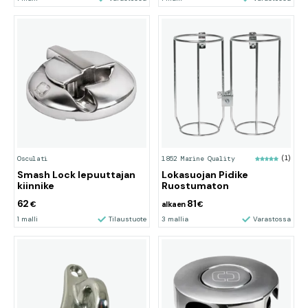
Osculati
1852 Marine Quality
(1)
Smash Lock lepuuttajan
Lokasuojan Pidike
kiinnike
Ruostumaton
62
81
€
alkaen
€
1 malli
Tilaustuote
3 mallia
Varastossa