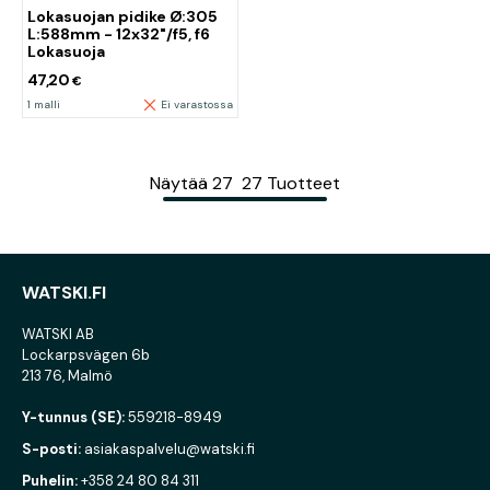
Lokasuojan pidike Ø:305
L:588mm - 12x32"/f5, f6
Lokasuoja
47,20
€
1 malli
Ei varastossa
Näytää
27
27
Tuotteet
WATSKI.FI
WATSKI AB
Lockarpsvägen 6b
213 76, Malmö
Y-tunnus (SE):
559218-8949
S-posti:
asiakaspalvelu@watski.fi
Puhelin:
+358 24 80 84 311