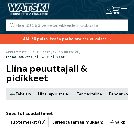
Älä jää paitsi kesän parhaista tarjouksista →
Ankkurointi ja Kiinnitys
/
Lepuuttajat
/
Liina peuuttajall & pidikkeet
Liina peuuttajall &
pidikkeet
Takaisin
Liina lepuuttajall
Fendariteline
Fendarikouk
Suositut suodattimet
Tuotemerkit (13)
Järjestä tämän mukaan:
Kaikki s