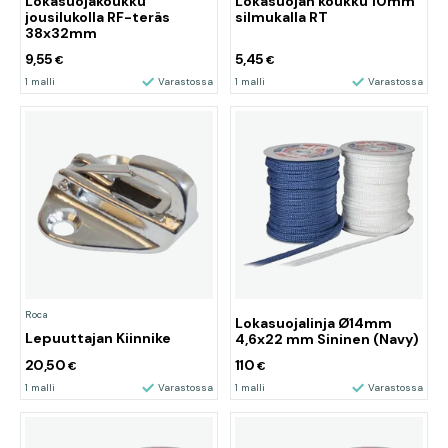
Lokasuojakoukku
Lokasuojan koukku 10mm
jousilukolla RF-teräs
silmukalla RT
38x32mm
9,55
5,45
€
€
1 malli
Varastossa
1 malli
Varastossa
Roca
Lokasuojalinja Ø14mm
Lepuuttajan Kiinnike
4,6x22 mm Sininen (Navy)
20,50
110
€
€
1 malli
Varastossa
1 malli
Varastossa