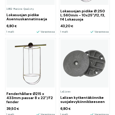
1852 Marine Quality
Lokasuojan pidike Ø:250
Lokasuojan pidike
L:560mm - 10x25"/f2, f3,
Asennuskannatinsarja
f4 Lokasuoja
6,80
43,20
€
€
1 malli
Varastossa
1 malli
Varastossa
Lalizas
Fenderhållare Ø215 x
Lalizan kytkentäkiinnike
433mm passar 8 x 22"/F2
suojalevykiinnikkeeseen
fender
39,50
6,80
€
€
1 malli
Varastossa
1 malli
Varastossa