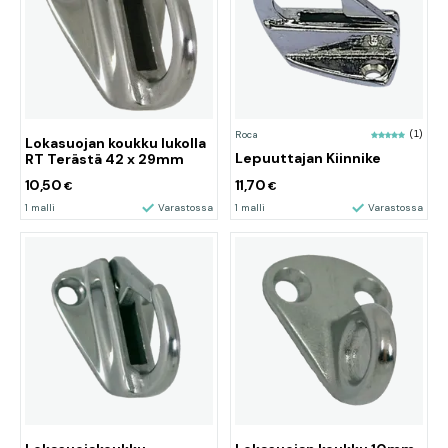
Roca
(1)
Lokasuojan koukku lukolla
Lepuuttajan Kiinnike
RT Terästä 42 x 29mm
10,50
11,70
€
€
1 malli
Varastossa
1 malli
Varastossa