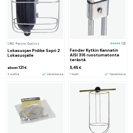
(2)
1852 Marine Quality
Fender Kytkin Kannatin
Lokasuojan Pidike Sopii 2
AISI 316 ruostumatonta
Lokasuojalle
terästä
121
5,45
alkaen
€
€
3 mallia
Varastossa
1 malli
Varastossa