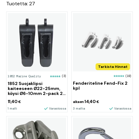
Tuotetta: 27
Tarkista Hinnat
(19)
1852 Marine Quality
(3)
Fenderiteline Fend-Fix 2
1852 Suojaklipsi
kpl
kaiteeseen Ø22-25mm,
köysi Ø6-10mm 2-pack 2-
pack
11,40
14,40
€
alkaen
€
1 malli
Varastossa
3 mallia
Varastossa