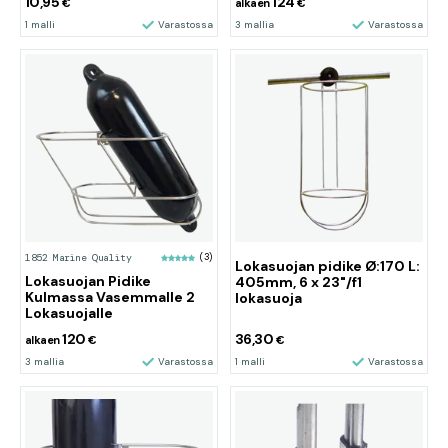
10,95
124
€
alkaen
€
1 malli
Varastossa
3 mallia
Varastossa
1852 Marine Quality
(3)
Lokasuojan pidike Ø:170 L:
Lokasuojan Pidike
405mm, 6 x 23"/f1
Kulmassa Vasemmalle 2
lokasuoja
Lokasuojalle
120
36,30
alkaen
€
€
3 mallia
Varastossa
1 malli
Varastossa