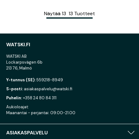
Näytää
13
13
Tuotteet
WATSKI.FI
WATSKI AB
Lockarpsvägen 6b
213 76, Malmö
Y-tunnus (SE):
559218-8949
S-posti:
asiakaspalvelu@watski.fi
Puhelin:
+358 24 80 84 311
Aukioloajat:
Maanantai - perjantai: 09.00-21.00
ASIAKASPALVELU