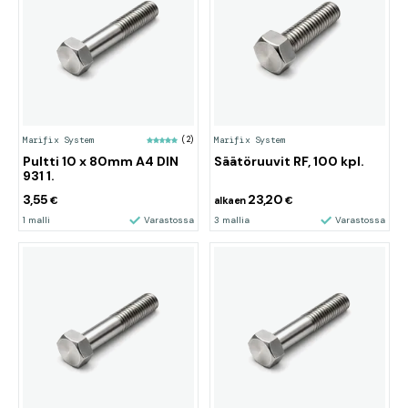
Marifix System
(2)
Marifix System
Pultti 10 x 80mm A4 DIN
Säätöruuvit RF, 100 kpl.
931 1.
3,55
23,20
€
alkaen
€
1 malli
Varastossa
3 mallia
Varastossa