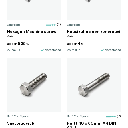
Comstedt
(1)
Comstedt
Hexagon Machine screw
Kuusikulmainen koneruuvi
A4
A4
5,35
4
alkaen
€
alkaen
€
22 mallia
Varastossa
25 mallia
Varastossa
Marifix System
Marifix System
(2)
Säätöruuvit RF
Pultti 10 x 60mm A4 DIN
931 1.