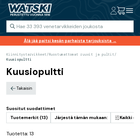
Älä jää paitsi kesän parhaista tarjouksista →
Kiinnitystarvikkeet
/
Ruostumattomat ruuvit ja pultit
/
Kuusiopultti
Kuusiopultti
Takaisin
Suositut suodattimet
Tuotemerkit (13)
Järjestä tämän mukaan:
Kaikki s
Tuotetta: 13