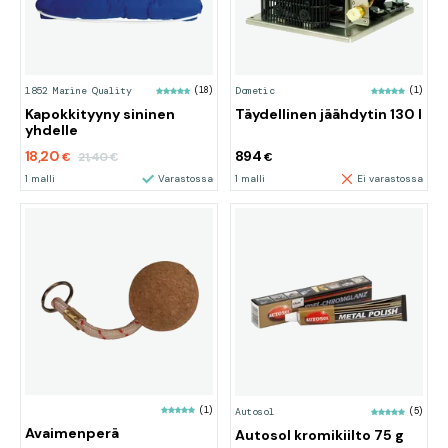
1852 Marine Quality
(18)
Dometic
(1)
Kapokkityyny sininen
Täydellinen jäähdytin 130 l
yhdelle
18,20
894
21,40
€
€
€
1 malli
Varastossa
1 malli
Ei varastossa
(1)
Autosol
(5)
Avaimenperä
Autosol kromikiilto 75 g