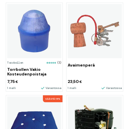
Torrbollen
(1)
Avaimenperä
Torrbollen Vakio
Kosteudenpoistaja
7,75
23,50
€
€
1 malli
Varastossa
1 malli
Varastossa
SÄÄSTÄ 15%