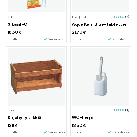
Sika
Thetford
(4)
Sikasil-C
Aqua Kem Blue-tabletter
18,60
21,70
€
€
1 malli
Varastossa
1 malli
Varastossa
(1)
Roca
WC-harja
Kirjahylly tiikkiä
129
13,50
€
€
1 malli
Varastossa
1 malli
Varastossa