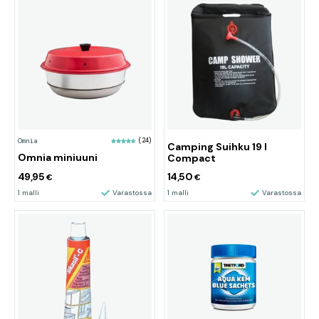
Omnia
(24)
Camping Suihku 19 l
Omnia miniuuni
Compact
49,95
14,50
€
€
1 malli
Varastossa
1 malli
Varastossa