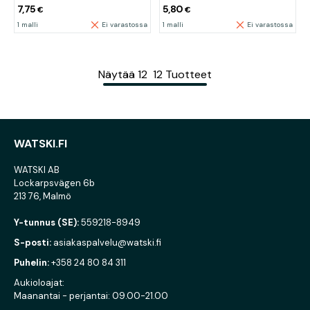
7,75
5,80
€
€
1 malli
Ei varastossa
1 malli
Ei varastossa
Näytää
12
12
Tuotteet
WATSKI.FI
WATSKI AB
Lockarpsvägen 6b
213 76, Malmö
Y-tunnus (SE):
559218-8949
S-posti:
asiakaspalvelu@watski.fi
Puhelin:
+358 24 80 84 311
Aukioloajat:
Maanantai - perjantai: 09.00-21.00