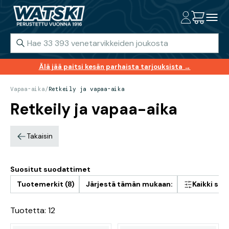
Älä jää paitsi kesän parhaista tarjouksista →
Vapaa-aika
/
Retkeily ja vapaa-aika
Retkeily ja vapaa-aika
Takaisin
Suositut suodattimet
Tuotemerkit (8)
Järjestä tämän mukaan:
Kaikki su
Tuotetta: 12