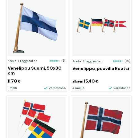
Adela Flaggcenter
(3)
Adela Flaggcenter
(19)
Venelippu Suomi, 50x30
Venelippu, puuvilla Ruotsi
cm
11,70
15,40
€
alkaen
€
1 malli
Varastossa
4 mallia
Varastossa