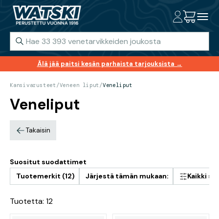
Älä jää paitsi kesän parhaista tarjouksista →
Kansivarusteet
/
Veneen liput
/
Veneliput
Veneliput
Takaisin
Suositut suodattimet
Tuotemerkit (12)
Järjestä tämän mukaan:
Kaikki s
Tuotetta: 12