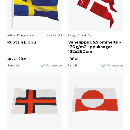
Adela Flaggcenter
(8)
Langkilde & Søn
Ruotsin Lippu
Venelippu L&S ommeltu -
170g/m2 lippukangas
132x250cm
29
188
alkaen
€
€
8 mallia
Varastossa
1 malli
Varastossa