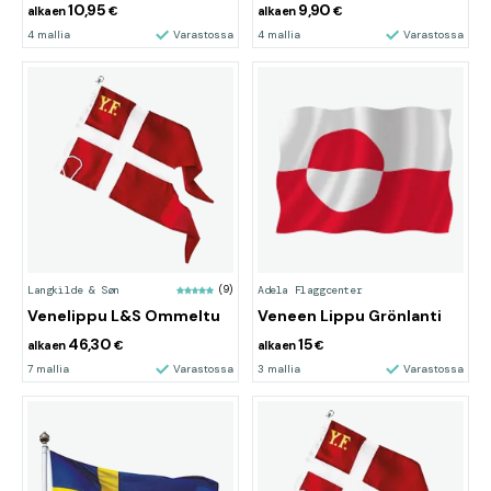
10,95
9,90
alkaen
€
alkaen
€
4 mallia
Varastossa
4 mallia
Varastossa
Langkilde & Søn
(9)
Adela Flaggcenter
Venelippu L&S Ommeltu
Veneen Lippu Grönlanti
46,30
15
alkaen
€
alkaen
€
7 mallia
Varastossa
3 mallia
Varastossa