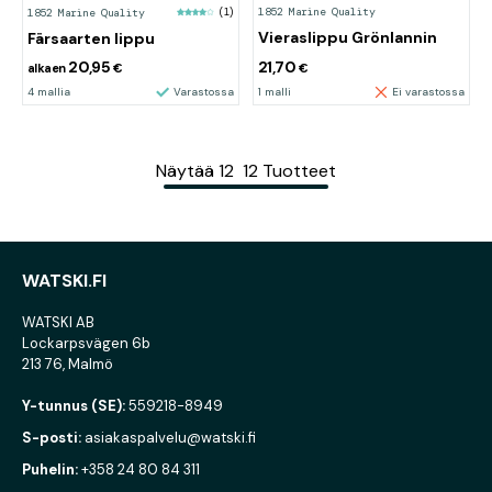
1852 Marine Quality
1852 Marine Quality
(1)
Vieraslippu Grönlannin
Färsaarten lippu
20,95
21,70
alkaen
€
€
4 mallia
Varastossa
1 malli
Ei varastossa
Näytää
12
12
Tuotteet
WATSKI.FI
WATSKI AB
Lockarpsvägen 6b
213 76, Malmö
Y-tunnus (SE):
559218-8949
S-posti:
asiakaspalvelu@watski.fi
Puhelin:
+358 24 80 84 311