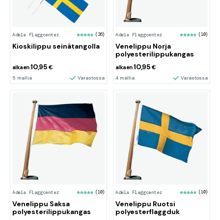
Adela Flaggcenter
(26)
Adela Flaggcenter
(10)
Kioskilippu seinätangolla
Venelippu Norja
polyesterilippukangas
10,95
10,95
alkaen
€
alkaen
€
5 mallia
Varastossa
4 mallia
Varastossa
Adela Flaggcenter
(10)
Adela Flaggcenter
(10)
Venelippu Saksa
Venelippu Ruotsi
polyesterilippukangas
polyesterflaggduk