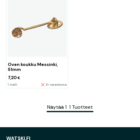
Oven koukku Messinki,
51mm
7,20
€
1 malli
Ei varastossa
Näytää
1
1
Tuotteet
WATSKI.FI