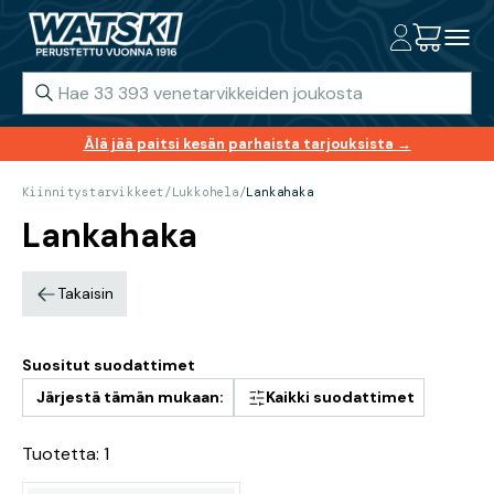
Älä jää paitsi kesän parhaista tarjouksista →
Kiinnitystarvikkeet
/
Lukkohela
/
Lankahaka
Lankahaka
Takaisin
Suositut suodattimet
Järjestä tämän mukaan:
Kaikki suodattimet
Tuotetta: 1