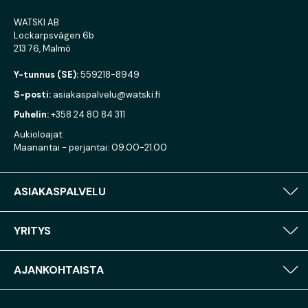
WATSKI AB
Lockarpsvägen 6b
213 76, Malmö
Y-tunnus (SE):
559218-8949
S-posti:
asiakaspalvelu@watski.fi
Puhelin:
+358 24 80 84 311
Aukioloajat:
Maanantai - perjantai: 09.00-21.00
ASIAKASPALVELU
YRITYS
AJANKOHTAISTA