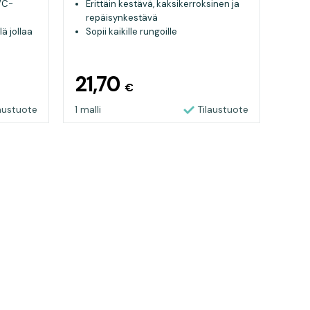
PVC-
Erittäin kestävä, kaksikerroksinen ja
repäisynkestävä
lä jollaa
Sopii kaikille rungoille
Voi toimia myös kelluvuusvarana
21,70
€
laustuote
1 malli
Tilaustuote