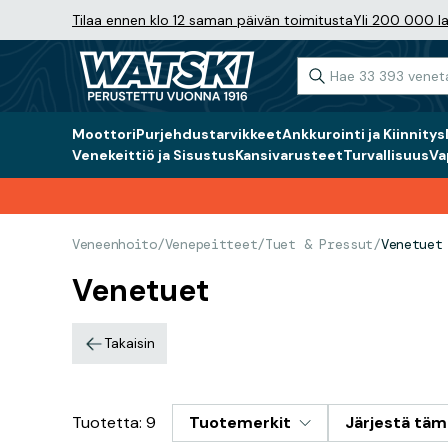
Tilaa ennen klo 12 saman päivän toimitusta
Yli 200 000 la
Moottori
Purjehdustarvikkeet
Ankkurointi ja Kiinnitys
Venekeittiö ja Sisustus
Kansivarusteet
Turvallisuus
Va
Veneenhoito
/
Venepeitteet
/
Tuet & Pressut
/
Venetuet
Venetuet
Takaisin
Tuotetta: 9
Tuotemerkit
Järjestä tä