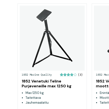
1852 Marine Quality
1852 Mar
(3)
1852 Venetuki Teline
1852 V
Purjeveneille max 1250 kg
mootto
Max 1250 kg
Enint
Taitettava
Mootto
Jauhemaalattu
Taitet