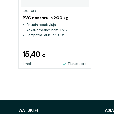
Osculati
PVC nostorulla 200 kg
Erittäin repäisyluja
kaksikerroslaminoitu PVC
Lämpötila-alue 15°–60°
Sopii kaikille rungoille
15,40
€
1 malli
Tilaustuote
WATSKI.FI
ASI