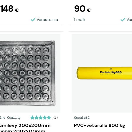
148
90
n
€
€
Varastossa
1 malli
Va
ine Quality
Osculati
(1)
Kumilevy 200x200mm
PVC-vetorulla 600 kg
levyyn 200x200mm