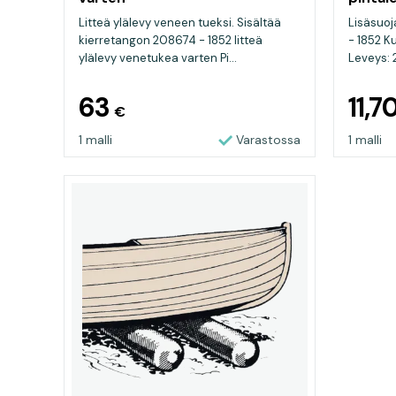
Litteä ylälevy veneen tueksi. Sisältää
Lisäsuoj
kierretangon 208674 - 1852 litteä
- 1852 K
ylälevy venetukea varten Pi...
Leveys: 
63
11,7
€
1 malli
Varastossa
1 malli