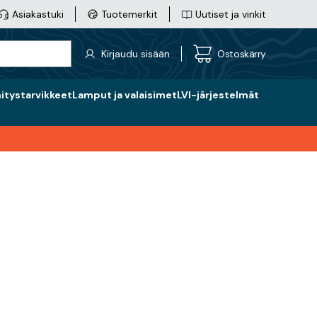
Asiakastuki
Tuotemerkit
Uutiset ja vinkit
Kirjaudu sisään
Ostoskärry
nitystarvikkeet
Lamput ja valaisimet
LVI-järjestelmät