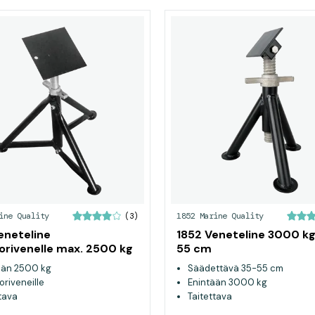
ine Quality
1852 Marine Quality
(3)
eneteline
1852 Veneteline 3000 kg
rivenelle max. 2500 kg
55 cm
ään 2500 kg
Säädettävä 35-55 cm
riveneille
Enintään 3000 kg
tava
Taitettava