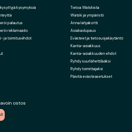
 kysyttyjä kysymyksiä
Tietoa Watskista
hteyttä
Watski ja ympäristö
eröi palautus
Anna lahjakortti
eröi reklamaatio
Asiakaslupaus
- ja toimitusehdot
Evästeet ja tietosuojakäytäntö
Kanta-asiakkuus
ut
Kanta-asiakkuuden ehdot
Ryhdy suurlähettilääksi
Ryhdy toimittajaksi
Päivitä evästeasetukset
 avoin ostos