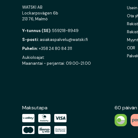
WATSKI AB
Usein
Lockarpsvägen 6b
Ota y
213 76, Malmö
Rekist
Y-tunnus (SE):
559218-8949
Rekist
S-posti:
asiakaspalvelu@watski.fi
Myynti
ODR
Puhelin:
+358 24 80 84 311
Palvel
Aukioloajat:
Maanantai - perjantai: 09.00-21.00
Maksutapa
60 päivän