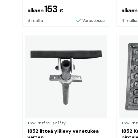
153
alkaen
alkae
€
6 mallia
Varastossa
4 mallia
1852 Marine Quality
1852 Mar
1852 litteä ylälevy venetukea
1852 
varten
pinta