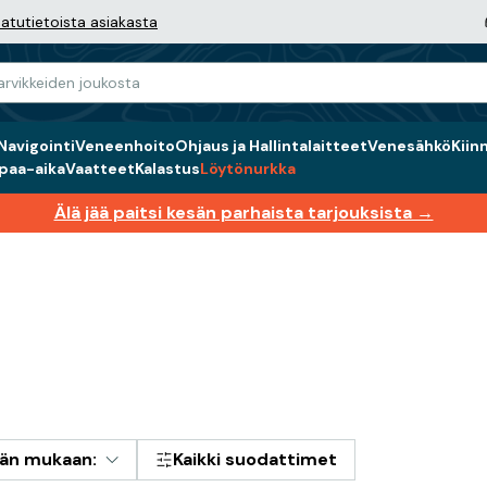
atutietoista asiakasta
Navigointi
Veneenhoito
Ohjaus ja Hallintalaitteet
Venesähkö
Kiin
paa-aika
Vaatteet
Kalastus
Löytönurkka
Älä jää paitsi kesän parhaista tarjouksista →
män mukaan:
Kaikki suodattimet