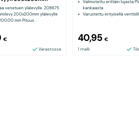
Valmistettu erittäin lujasta 
aa venetuen ylälevylle. 208675
kankaasta
umilevy 200x200mm ylälevylle
Varustettu erityisellä venttiilil
200.00 mm Pituus...
varten
0
40,95
€
€
Varastossa
1 malli
Ti