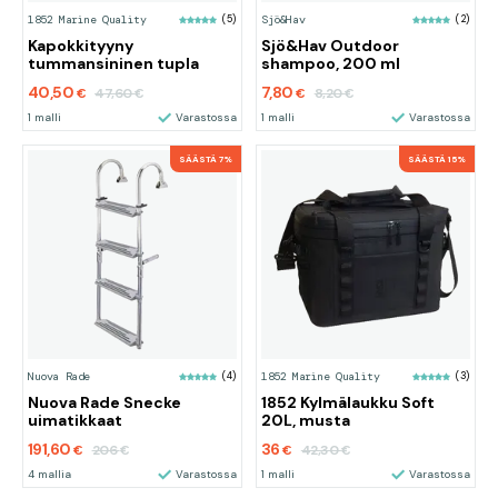
1852 Marine Quality
(5)
Sjö&Hav
(2)
Kapokkityyny
Sjö&Hav Outdoor
tummansininen tupla
shampoo, 200 ml
40,50
7,80
47,60
8,20
€
€
€
€
1 malli
Varastossa
1 malli
Varastossa
SÄÄSTÄ 7%
SÄÄSTÄ 15%
Nuova Rade
(4)
1852 Marine Quality
(3)
Nuova Rade Snecke
1852 Kylmälaukku Soft
uimatikkaat
20L, musta
191,60
36
206
42,30
€
€
€
€
4 mallia
Varastossa
1 malli
Varastossa