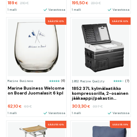
189
195,50
210
230
€
€
€
€
1 malli
Varastossa
1 malli
Varastossa
SÄÄSTÄ 10%
SÄÄSTÄ 10%
Marine Business
(6)
1852 Marine Quality
(7)
Marine Business Welcome
1852 37L kylmälaatikko
on Board Juomalasit 6 kpl
kompressorilla, 2-osainen
jääkaappi/pakastin
12/24/230V
62,10
303,30
69
337
€
€
€
€
1 malli
Varastossa
1 malli
Varastossa
SÄÄSTÄ 10%
SÄÄSTÄ 15%