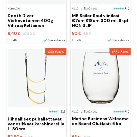
Kinetic
Marine Business
(3)
Depth Diver
MB Sailor Soul viinilasi
Viehevetoinen 400g
Ø7cm K18cm 300 ml. 6kpl
Vihreä/Keltainen
NON SLIP
8,40
80
10,50
86
€
€
€
€
1 malli
Varastossa
1 malli
Varastossa
SÄÄSTÄ 20%
SÄÄSTÄ 10%
Marine Business
(6)
(1)
Marine Business Welcome
Hihnalliset puhallettavat
on Board Olutlasit 6 kpl
venetikkaat karabinereilla
L-80cm
52,80
63