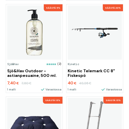
SÄÄSTÄ 5%
SÄÄSTÄ 20%
Sjö&Hav
(2)
Kinetic
Sjö&Hav Outdoor -
Kinetic Telemark CC 8"
astianpesuaine, 500 ml.
Fiskespö
7,40
40
7,80
49,95
€
€
€
€
1 malli
Varastossa
1 malli
Varastossa
SÄÄSTÄ 15%
SÄÄSTÄ 15%