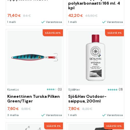
polykarbonaatti 166 ml. 4
kpl
71,40
42,20
84
45,50
€
€
€
€
1 malli
Varastossa
1 malli
Varastossa
SÄÄSTÄ 20%
SÄÄSTÄ 5%
Kinetic
(1)
Sjö&Hav
(3)
Sjö&Hav Outdoor-
Kineettinen Turska Pilken
saippua, 200ml
Green/Tiger
7,60
7,80
9,55
8,20
€
€
€
€
3 mallia
Varastossa
1 malli
Varastossa
SÄÄSTÄ 5%
SÄÄSTÄ 10%