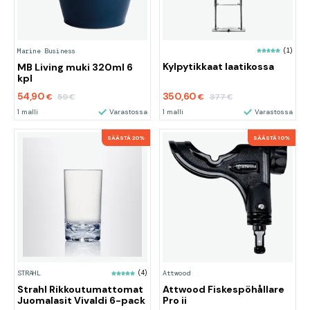
(1)
Marine Business
Kylpytikkaat laatikossa
MB Living muki 320ml 6
kpl
54,90
350,60
59
377
€
€
€
€
1 malli
Varastossa
1 malli
Varastossa
SÄÄSTÄ 20%
SÄÄSTÄ 10%
STRAHL
(4)
Attwood
Strahl Rikkoutumattomat
Attwood Fiskespöhållare
Juomalasit Vivaldi 6-pack
Pro ii