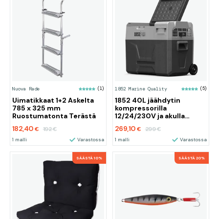
Nuova Rade
(1)
1852 Marine Quality
(5)
Uimatikkaat 1+2 Askelta
1852 40L jäähdytin
785 x 325 mm
kompressorilla
Ruostumatonta Terästä
12/24/230V ja akulla
varustettuna
182,40
269,10
192
299
€
€
€
€
1 malli
Varastossa
1 malli
Varastossa
SÄÄSTÄ 10%
SÄÄSTÄ 20%