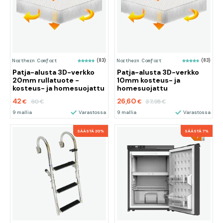
Northern Comfort
(83)
Northern Comfort
(83)
Patja-alusta 3D-verkko
Patja-alusta 3D-verkko
20mm rullatuote -
10mm kosteus- ja
kosteus- ja homesuojattu
homesuojattu
42
26,60
60
37,95
€
€
€
€
9 mallia
Varastossa
9 mallia
Varastossa
SÄÄSTÄ 20%
SÄÄSTÄ 7%