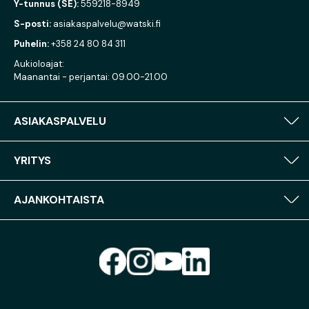
Y-tunnus (SE):
559218-8949
S-posti:
asiakaspalvelu@watski.fi
Puhelin:
+358 24 80 84 311
Aukioloajat:
Maanantai - perjantai: 09.00-21.00
ASIAKASPALVELU
YRITYS
AJANKOHTAISTA