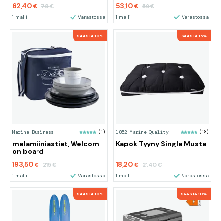
62,40
53,10
78
59
€
€
€
€
1 malli
Varastossa
1 malli
Varastossa
SÄÄSTÄ 10%
SÄÄSTÄ 15%
Marine Business
(1)
1852 Marine Quality
(18)
melamiiniastiat, Welcom
Kapok Tyyny Single Musta
on board
193,50
18,20
215
21,40
€
€
€
€
1 malli
Varastossa
1 malli
Varastossa
SÄÄSTÄ 10%
SÄÄSTÄ 10%