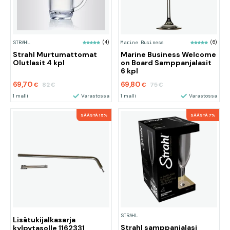
STRAHL
(4)
Marine Business
(6)
Strahl Murtumattomat
Marine Business Welcome
Olutlasit 4 kpl
on Board Samppanjalasit
6 kpl
69,70
69,80
82
75
€
€
€
€
1 malli
Varastossa
1 malli
Varastossa
SÄÄSTÄ 15%
SÄÄSTÄ 7%
STRAHL
Lisätukijalkasarja
Strahl samppanjalasi
kylpytasolle 1162331