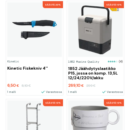
SÄÄSTÄ 20%
SÄÄSTÄ 10%
Kinetic
1852 Marine Quality
(4)
Kinetic Fiskekniv 4''
1852 Jäähdytyslaatikko
P15, jossa on komp. 13,5L
12/24/220V/akku
6,50
269,10
8,10
299
€
€
€
€
1 malli
Varastossa
1 malli
Varastossa
SÄÄSTÄ 10%
SÄÄSTÄ 10%