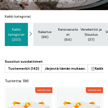
tarvikkeisiin kesän kaikkiin veneilyseikkailuihin.
Kaikki kategoriat
Kaikki
Kansivaruste
Venekeittiö ja
Kalastus
V
kategoriat
et
Sisustus
(66)
(200)
(64)
(57)
Suositut suodattimet
Tuotemerkit (142)
Järjestä tämän mukaan:
Kaikki 
Tuotetta: 196
SÄÄSTÄ 30%
SÄÄSTÄ 30%