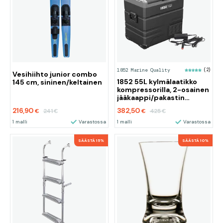
1852 Marine Quality
(2)
Vesihiihto junior combo
1852 55L kylmälaatikko
145 cm, sininen/keltainen
kompressorilla, 2-osainen
jääkaappi/pakastin
12/24/230V
216,90
382,50
241
425
€
€
€
€
1 malli
Varastossa
1 malli
Varastossa
SÄÄSTÄ 15%
SÄÄSTÄ 10%