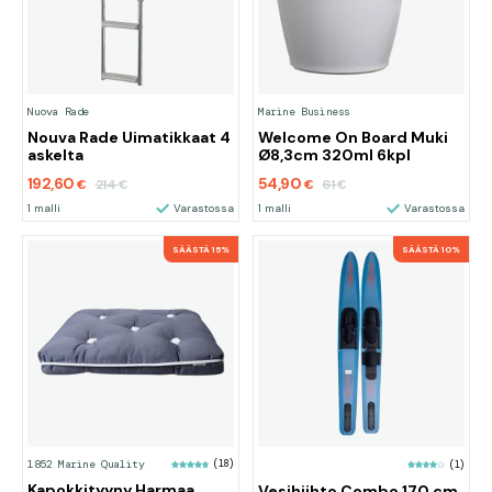
Nuova Rade
Marine Business
Nouva Rade Uimatikkaat 4
Welcome On Board Muki
askelta
Ø8,3cm 320ml 6kpl
192,60
54,90
214
61
€
€
€
€
1 malli
Varastossa
1 malli
Varastossa
SÄÄSTÄ 15%
SÄÄSTÄ 10%
1852 Marine Quality
(18)
(1)
Kapokkityyny Harmaa
Vesihiihto Combo 170 cm,