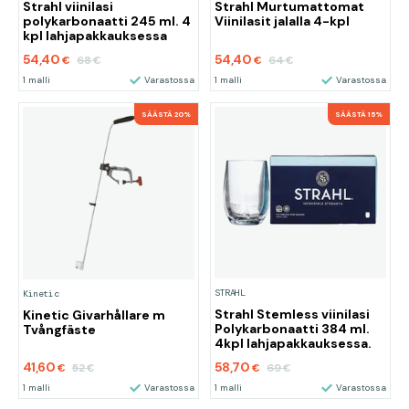
Strahl viinilasi
Strahl Murtumattomat
polykarbonaatti 245 ml. 4
Viinilasit jalalla 4-kpl
kpl lahjapakkauksessa
54,40
54,40
68
64
€
€
€
€
1 malli
Varastossa
1 malli
Varastossa
SÄÄSTÄ 20%
SÄÄSTÄ 15%
STRAHL
Kinetic
Strahl Stemless viinilasi
Kinetic Givarhållare m
Polykarbonaatti 384 ml.
Tvångfäste
4kpl lahjapakkauksessa.
41,60
58,70
52
69
€
€
€
€
1 malli
Varastossa
1 malli
Varastossa