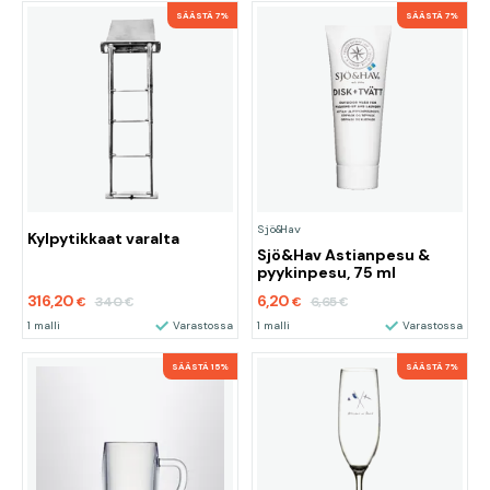
SÄÄSTÄ 7%
SÄÄSTÄ 7%
Sjö&Hav
Kylpytikkaat varalta
Sjö&Hav Astianpesu &
pyykinpesu, 75 ml
316,20
6,20
340
6,65
€
€
€
€
1 malli
Varastossa
1 malli
Varastossa
SÄÄSTÄ 15%
SÄÄSTÄ 7%