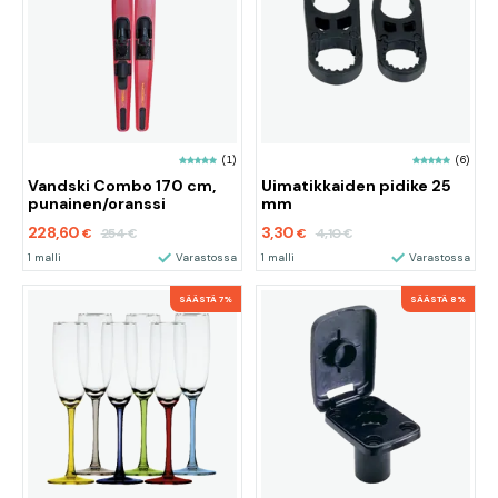
(1)
(6)
Vandski Combo 170 cm,
Uimatikkaiden pidike 25
punainen/oranssi
mm
228,60
3,30
254
4,10
€
€
€
€
1 malli
Varastossa
1 malli
Varastossa
SÄÄSTÄ 7%
SÄÄSTÄ 8%