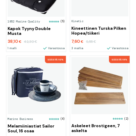
Kinetic
1852 Marine Quality
(5)
Kineettinen Turska Pilken
Kapok Tyyny Double
Hopea/tiikeri
Musta
38,10
7,60
42,30
9,55
€
€
€
€
1 malli
Varastossa
3 mallia
Varastossa
SÄÄSTÄ 10%
SÄÄSTÄ 15%
(2)
Marine Business
(4)
Askeleet Brostigeen, 7
Melamiiniastiat Sailor
askelta
Soul, 16 osaa