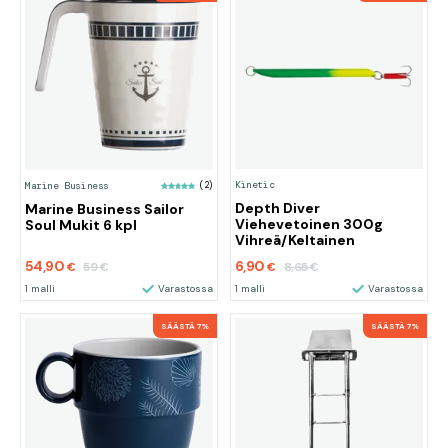
Kinetic
Marine Business
(2)
Depth Diver
Marine Business Sailor
Viehevetoinen 300g
Soul Mukit 6 kpl
Vihreä/Keltainen
54,90
6,90
59
8,65
€
€
€
€
1 malli
Varastossa
1 malli
Varastossa
SÄÄSTÄ 7%
SÄÄSTÄ 7%