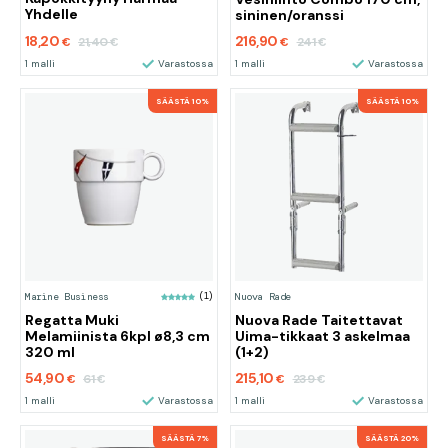
Yhdelle
sininen/oranssi
18,20
216,90
21,40
241
€
€
€
€
1 malli
Varastossa
1 malli
Varastossa
SÄÄSTÄ 10%
SÄÄSTÄ 10%
Marine Business
(1)
Nuova Rade
Regatta Muki
Nuova Rade Taitettavat
Melamiinista 6kpl ø8,3 cm
Uima-tikkaat 3 askelmaa
320 ml
(1+2)
54,90
215,10
61
239
€
€
€
€
1 malli
Varastossa
1 malli
Varastossa
SÄÄSTÄ 7%
SÄÄSTÄ 20%