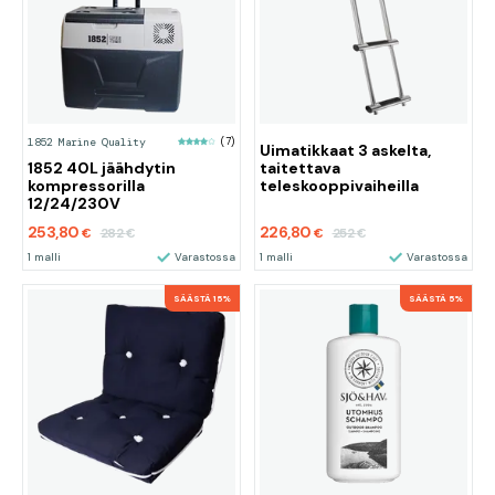
1852 Marine Quality
(7)
Uimatikkaat 3 askelta,
1852 40L jäähdytin
taitettava
kompressorilla
teleskooppivaiheilla
12/24/230V
253,80
226,80
282
252
€
€
€
€
1 malli
Varastossa
1 malli
Varastossa
SÄÄSTÄ 15%
SÄÄSTÄ 5%