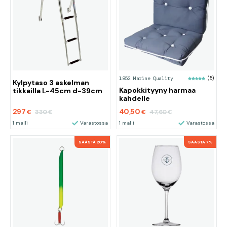
1852 Marine Quality
(5)
Kylpytaso 3 askelman
Kapokkityyny harmaa
tikkailla L-45cm d-39cm
kahdelle
297
40,50
330
47,60
€
€
€
€
1 malli
Varastossa
1 malli
Varastossa
SÄÄSTÄ 20%
SÄÄSTÄ 7%