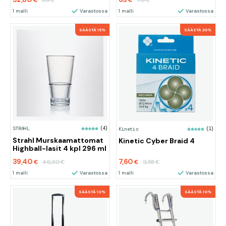
66
70
€
€
€
€
1 malli
Varastossa
1 malli
Varastossa
SÄÄSTÄ 15%
SÄÄSTÄ 20%
STRAHL
(4)
Kinetic
(1)
Strahl Murskaamattomat
Kinetic Cyber Braid 4
Highball-lasit 4 kpl 296 ml
39,40
7,60
46,30
9,55
€
€
€
€
1 malli
Varastossa
1 malli
Varastossa
SÄÄSTÄ 10%
SÄÄSTÄ 10%