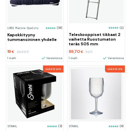
(1)
1852 Marine Quality
(18)
Teleskooppiset tikkaat 2
Kapokkityyny
vaihetta Ruostumaton
tummansininen yhdelle
teräs 505 mm
19
69,70
22,30
82
€
€
€
€
1 malli
Varastossa
1 malli
Varastossa
SÄÄSTÄ 20%
SÄÄSTÄ 15%
STRAHL
(2)
STRAHL
(4)