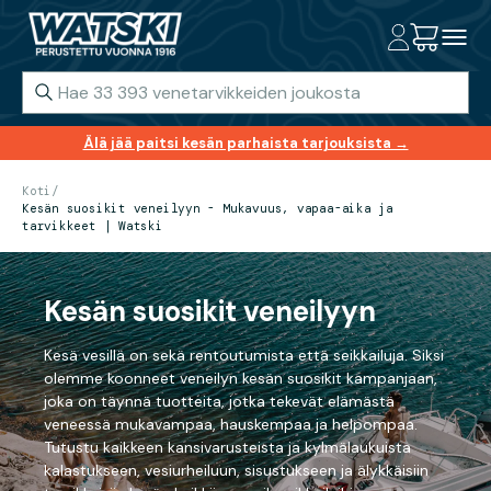
Älä jää paitsi kesän parhaista tarjouksista →
Koti
/
Kesän suosikit veneilyyn - Mukavuus, vapaa-aika ja
tarvikkeet | Watski
Kesän suosikit veneilyyn
Kesä vesillä on sekä rentoutumista että seikkailuja. Siksi
olemme koonneet veneilyn kesän suosikit kampanjaan,
joka on täynnä tuotteita, jotka tekevät elämästä
veneessä mukavampaa, hauskempaa ja helpompaa.
Tutustu kaikkeen kansivarusteista ja kylmälaukuista
kalastukseen, vesiurheiluun, sisustukseen ja älykkäisiin