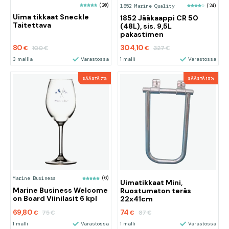
(20)
1852 Marine Quality
(24)
Uima tikkaat Sneckle
1852 Jääkaappi CR 50
Taitettava
(48L), sis. 9,5L
pakastimen
80
304,10
100
327
€
€
€
€
3 mallia
Varastossa
1 malli
Varastossa
SÄÄSTÄ 7%
SÄÄSTÄ 15%
Marine Business
(6)
Uimatikkaat Mini,
Marine Business Welcome
Ruostumaton teräs
on Board Viinilasit 6 kpl
22x41cm
69,80
74
75
87
€
€
€
€
1 malli
Varastossa
1 malli
Varastossa