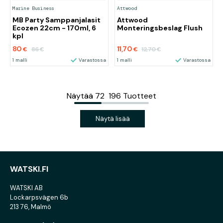
Marine Business
Attwood
MB Party Samppanjalasit
Attwood
Ecozen 22cm - 170ml, 6
Monteringsbeslag Flush
kpl
80
11,70
86
12,70
€
€
€
€
1 malli
Varastossa
1 malli
Varastossa
Näytää
72
196
Tuotteet
Näytä lisää
WATSKI.FI
WATSKI AB
Lockarpsvägen 6b
213 76, Malmö