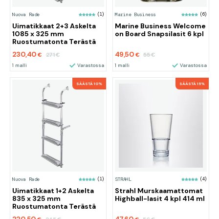
Nuova Rade
(1)
Marine Business
(6)
Uimatikkaat 2+3 Askelta
Marine Business Welcome
1085 x 325 mm
on Board Snapsilasit 6 kpl
Ruostumatonta Terästä
230,40
49,50
271
55
€
€
€
€
1 malli
Varastossa
1 malli
Varastossa
SÄÄSTÄ 10%
SÄÄSTÄ 15%
Nuova Rade
(1)
STRAHL
(4)
Uimatikkaat 1+2 Askelta
Strahl Murskaamattomat
835 x 325 mm
Highball-lasit 4 kpl 414 ml
Ruostumatonta Terästä